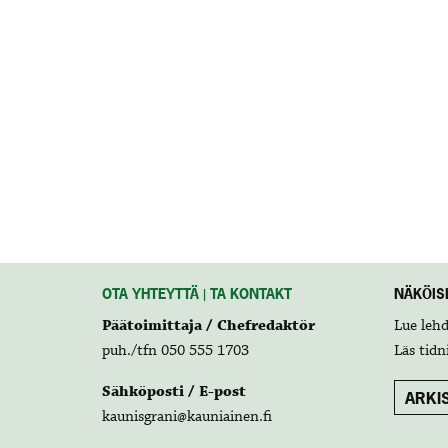
OTA YHTEYTTÄ | TA KONTAKT
NÄKÖISL
Päätoimittaja / Chefredaktör
Lue leh
puh./tfn 050 555 1703
Läs tidn
Sähköposti / E-post
ARKIS
kaunisgrani@kauniainen.fi