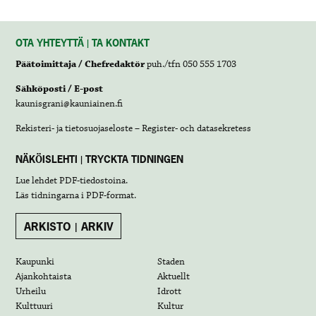
OTA YHTEYTTÄ | TA KONTAKT
Päätoimittaja / Chefredaktör
puh./tfn 050 555 1703
Sähköposti / E-post
kaunisgrani@kauniainen.fi
Rekisteri- ja tietosuojaseloste – Register- och datasekretess
NÄKÖISLEHTI | TRYCKTA TIDNINGEN
Lue lehdet
PDF-tiedostoina
.
Läs tidningarna i
PDF-format
.
ARKISTO | ARKIV
Kaupunki
Staden
Ajankohtaista
Aktuellt
Urheilu
Idrott
Kulttuuri
Kultur