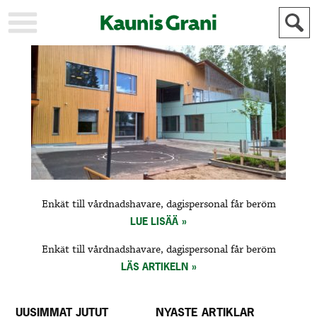
KAUPUNKI
STADEN
AJANKOHTAISTA
AKTUELLT
URHEILU
IDROTT
KULTTUURI
KULTUR
HISTORIA
HISTORIA
YLEINEN
ALLMÄN
FÖR
Enkät till vårdnadshavare, dagispersonal får beröm
MAINOSTAJILLE
ANNONSÖRER
LUE LISÄÄ
Enkät till vårdnadshavare, dagispersonal får beröm
LÄS ARTIKELN
UUSIMMAT JUTUT
NYASTE ARTIKLAR