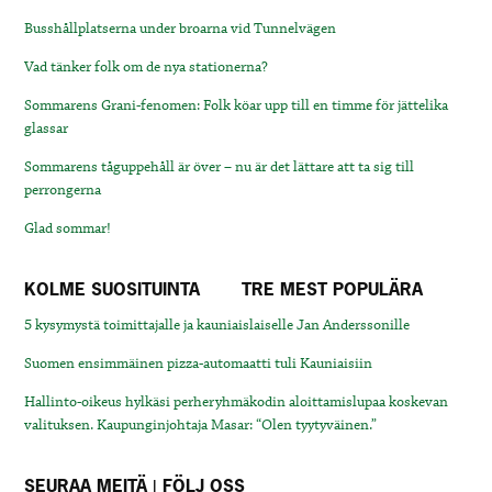
Busshållplatserna under broarna vid Tunnelvägen
Vad tänker folk om de nya stationerna?
Sommarens Grani-fenomen: Folk köar upp till en timme för jättelika
glassar
Sommarens tåguppehåll är över – nu är det lättare att ta sig till
perrongerna
Glad sommar!
KOLME SUOSITUINTA
TRE MEST POPULÄRA
5 kysymystä toimittajalle ja kauniaislaiselle Jan Anderssonille
Suomen ensimmäinen pizza-automaatti tuli Kauniaisiin
Hallinto-oikeus hylkäsi perheryhmäkodin aloittamislupaa koskevan
valituksen. Kaupunginjohtaja Masar: “Olen tyytyväinen.”
SEURAA MEITÄ | FÖLJ OSS