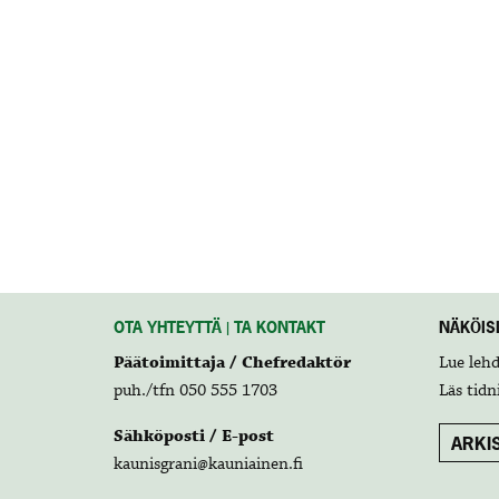
OTA YHTEYTTÄ | TA KONTAKT
NÄKÖISL
Päätoimittaja / Chefredaktör
Lue leh
puh./tfn 050 555 1703
Läs tidn
Sähköposti / E-post
ARKIS
kaunisgrani@kauniainen.fi