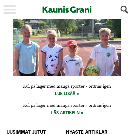
KAUPUNKI
STADEN
AJANKOHTAISTA
AKTUELLT
URHEILU
IDROTT
KULTTUURI
KULTUR
HISTORIA
HISTORIA
YLEINEN
ALLMÄN
FÖR
Kul på läger med många sporter ­- ordnas igen
MAINOSTAJILLE
ANNONSÖRER
LUE LISÄÄ
Kul på läger med många sporter ­- ordnas igen
LÄS ARTIKELN
UUSIMMAT JUTUT
NYASTE ARTIKLAR