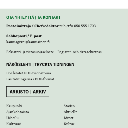
OTA YHTEYTTÄ | TA KONTAKT
Päätoimittaja / Chefredaktör
puh./tfn 050 555 1703
Sähköposti / E-post
kaunisgrani@kauniainen.fi
Rekisteri- ja tietosuojaseloste – Register- och datasekretess
NÄKÖISLEHTI | TRYCKTA TIDNINGEN
Lue lehdet
PDF-tiedostoina
.
Läs tidningarna i
PDF-format
.
ARKISTO | ARKIV
Kaupunki
Staden
Ajankohtaista
Aktuellt
Urheilu
Idrott
Kulttuuri
Kultur