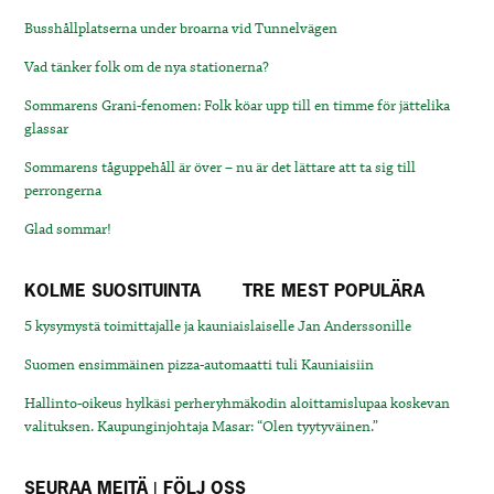
Busshållplatserna under broarna vid Tunnelvägen
Vad tänker folk om de nya stationerna?
Sommarens Grani-fenomen: Folk köar upp till en timme för jättelika
glassar
Sommarens tåguppehåll är över – nu är det lättare att ta sig till
perrongerna
Glad sommar!
KOLME SUOSITUINTA
TRE MEST POPULÄRA
5 kysymystä toimittajalle ja kauniaislaiselle Jan Anderssonille
Suomen ensimmäinen pizza-automaatti tuli Kauniaisiin
Hallinto-oikeus hylkäsi perheryhmäkodin aloittamislupaa koskevan
valituksen. Kaupunginjohtaja Masar: “Olen tyytyväinen.”
SEURAA MEITÄ | FÖLJ OSS