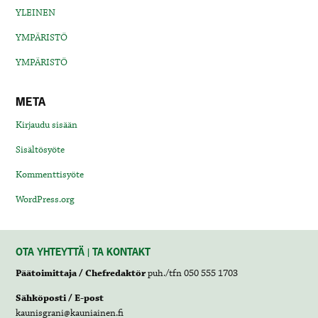
YLEINEN
YMPÄRISTÖ
YMPÄRISTÖ
META
Kirjaudu sisään
Sisältösyöte
Kommenttisyöte
WordPress.org
OTA YHTEYTTÄ | TA KONTAKT
Päätoimittaja / Chefredaktör
puh./tfn 050 555 1703
Sähköposti / E-post
kaunisgrani@kauniainen.fi