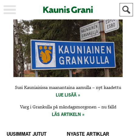
KAUPUNKI
STADEN
AJANKOHTAISTA
AKTUELLT
URHEILU
IDROTT
KULTTUURI
KULTUR
HISTORIA
HISTORIA
YLEINEN
ALLMÄN
FÖR
Susi Kauniaisissa maanantaina aamulla – nyt kaadettu
MAINOSTAJILLE
ANNONSÖRER
LUE LISÄÄ
Varg i Grankulla på måndagsmorgonen – nu fälld
LÄS ARTIKELN
UUSIMMAT JUTUT
NYASTE ARTIKLAR