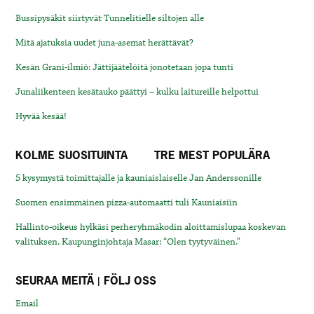
Bussipysäkit siirtyvät Tunnelitielle siltojen alle
Mitä ajatuksia uudet juna-asemat herättävät?
Kesän Grani-ilmiö: Jättijäätelöitä jonotetaan jopa tunti
Junaliikenteen kesätauko päättyi – kulku laitureille helpottui
Hyvää kesää!
KOLME SUOSITUINTA
TRE MEST POPULÄRA
5 kysymystä toimittajalle ja kauniaislaiselle Jan Anderssonille
Suomen ensimmäinen pizza-automaatti tuli Kauniaisiin
Hallinto-oikeus hylkäsi perheryhmäkodin aloittamislupaa koskevan
valituksen. Kaupunginjohtaja Masar: “Olen tyytyväinen.”
SEURAA MEITÄ | FÖLJ OSS
Email