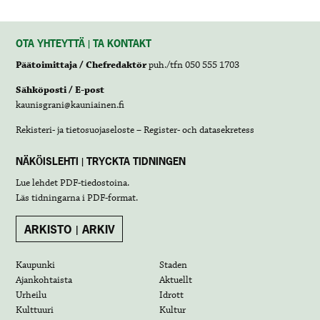
OTA YHTEYTTÄ | TA KONTAKT
Päätoimittaja / Chefredaktör
puh./tfn 050 555 1703
Sähköposti / E-post
kaunisgrani@kauniainen.fi
Rekisteri- ja tietosuojaseloste – Register- och datasekretess
NÄKÖISLEHTI | TRYCKTA TIDNINGEN
Lue lehdet
PDF-tiedostoina
.
Läs tidningarna i
PDF-format
.
ARKISTO | ARKIV
Kaupunki
Staden
Ajankohtaista
Aktuellt
Urheilu
Idrott
Kulttuuri
Kultur