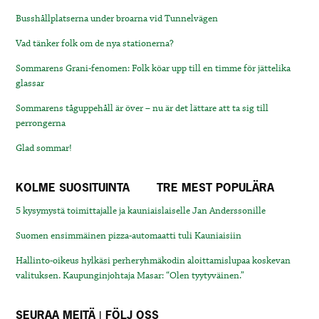
Busshållplatserna under broarna vid Tunnelvägen
Vad tänker folk om de nya stationerna?
Sommarens Grani-fenomen: Folk köar upp till en timme för jättelika
glassar
Sommarens tåguppehåll är över – nu är det lättare att ta sig till
perrongerna
Glad sommar!
KOLME SUOSITUINTA
TRE MEST POPULÄRA
5 kysymystä toimittajalle ja kauniaislaiselle Jan Anderssonille
Suomen ensimmäinen pizza-automaatti tuli Kauniaisiin
Hallinto-oikeus hylkäsi perheryhmäkodin aloittamislupaa koskevan
valituksen. Kaupunginjohtaja Masar: “Olen tyytyväinen.”
SEURAA MEITÄ | FÖLJ OSS