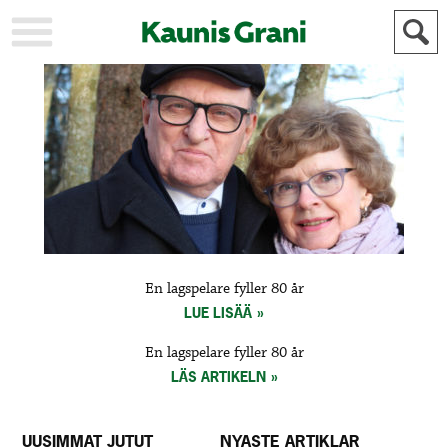
KAUPUNKI
STADEN
AJANKOHTAISTA
AKTUELLT
URHEILU
IDROTT
KULTTUURI
KULTUR
HISTORIA
HISTORIA
YLEINEN
ALLMÄN
FÖR
En lagspelare fyller 80 år
MAINOSTAJILLE
ANNONSÖRER
LUE LISÄÄ
En lagspelare fyller 80 år
LÄS ARTIKELN
UUSIMMAT JUTUT
NYASTE ARTIKLAR