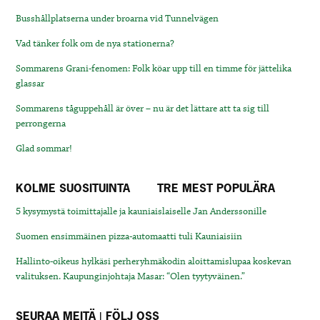
Busshållplatserna under broarna vid Tunnelvägen
Vad tänker folk om de nya stationerna?
Sommarens Grani-fenomen: Folk köar upp till en timme för jättelika
glassar
Sommarens tåguppehåll är över – nu är det lättare att ta sig till
perrongerna
Glad sommar!
KOLME SUOSITUINTA
TRE MEST POPULÄRA
5 kysymystä toimittajalle ja kauniaislaiselle Jan Anderssonille
Suomen ensimmäinen pizza-automaatti tuli Kauniaisiin
Hallinto-oikeus hylkäsi perheryhmäkodin aloittamislupaa koskevan
valituksen. Kaupunginjohtaja Masar: “Olen tyytyväinen.”
SEURAA MEITÄ | FÖLJ OSS