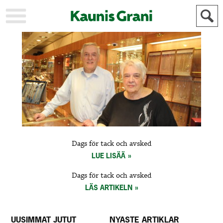
KAUPUNKI
STADEN
AJANKOHTAISTA
AKTUELLT
URHEILU
IDROTT
KULTTUURI
KULTUR
HISTORIA
HISTORIA
YLEINEN
ALLMÄN
FÖR
Dags för tack och avsked
MAINOSTAJILLE
ANNONSÖRER
LUE LISÄÄ
Dags för tack och avsked
LÄS ARTIKELN
UUSIMMAT JUTUT
NYASTE ARTIKLAR