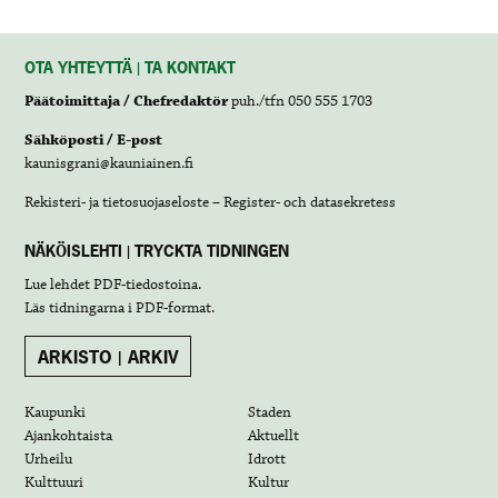
OTA YHTEYTTÄ | TA KONTAKT
Päätoimittaja / Chefredaktör
puh./tfn 050 555 1703
Sähköposti / E-post
kaunisgrani@kauniainen.fi
Rekisteri- ja tietosuojaseloste – Register- och datasekretess
NÄKÖISLEHTI | TRYCKTA TIDNINGEN
Lue lehdet
PDF-tiedostoina
.
Läs tidningarna i
PDF-format
.
ARKISTO | ARKIV
Kaupunki
Staden
Ajankohtaista
Aktuellt
Urheilu
Idrott
Kulttuuri
Kultur