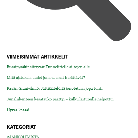
VIIMEISIMMÄT ARTIKKELIT
Bussipysäkit siirtyvät Tunnelitielle siltojen alle
Mitä ajatuksia uudet juna-asemat herättävät?
Kesän Grani-ilmiö: Jättijäätelöitä jonotetaan jopa tunti
Junaliikenteen kesätauko päättyi – kulku laitureille helpottui
Hyvää kesää!
KATEGORIAT
AJANKOHTAISTA