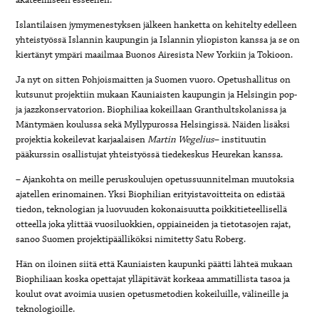
Islantilaisen jymymenestyksen jälkeen hanketta on kehitelty edelleen
yhteistyössä Islannin kaupungin ja Islannin yliopiston kanssa ja se on
kiertänyt ympäri maailmaa Buonos Airesista New Yorkiin ja Tokioon.
Ja nyt on sitten Pohjoismaitten ja Suomen vuoro. Opetushallitus on
kutsunut projektiin mukaan Kauniaisten kaupungin ja Helsingin pop-
ja jazzkonservatorion. Biophiliaa kokeillaan Granthultskolanissa ja
Mäntymäen koulussa sekä Myllypurossa Helsingissä. Näiden lisäksi
projektia kokeilevat karjaalaisen
Martin Wegelius
– instituutin
pääkurssin osallistujat yhteistyössä tiedekeskus Heurekan kanssa.
– Ajankohta on meille peruskoulujen opetussuunnitelman muutoksia
ajatellen erinomainen. Yksi Biophilian erityistavoitteita on edistää
tiedon, teknologian ja luovuuden kokonaisuutta poikkitieteellisellä
otteella joka ylittää vuosiluokkien, oppiaineiden ja tietotasojen rajat,
sanoo Suomen projektipäälliköksi nimitetty Satu Roberg.
Hän on iloinen siitä että Kauniaisten kaupunki päätti lähteä mukaan
Biophiliaan koska opettajat ylläpitävät korkeaa ammatillista tasoa ja
koulut ovat avoimia uusien opetusmetodien kokeiluille, välineille ja
teknologioille.