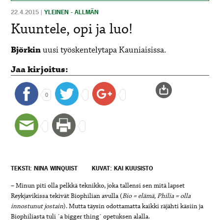
22.4.2015
|
YLEINEN - ALLMÄN
Kuuntele, opi ja luo!
Björkin
uusi työskentelytapa Kauniaisissa.
Jaa kirjoitus:
0
TEKSTI: NINA WINQUIST
KUVAT: KAI KUUSISTO
– Minun piti olla pelkkä teknikko, joka tallensi sen mitä lapset
Reykjavikissa tekivät Biophilian avulla (
Bio = elämä, Philia = olla
innostunut jostain
). Mutta täysin odottamatta kaikki räjähti käsiin ja
Biophiliasta tuli ´a bigger thing´ opetuksen alalla.