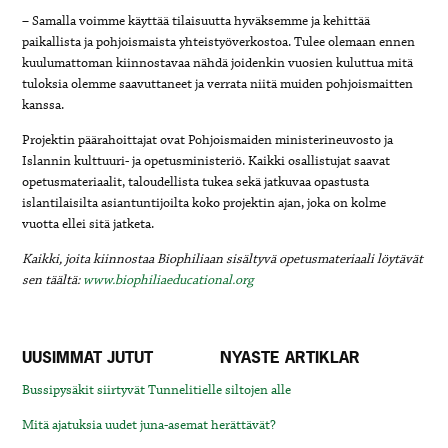
– Samalla voimme käyttää tilaisuutta hyväksemme ja kehittää
paikallista ja pohjoismaista yhteistyöverkostoa. Tulee olemaan ennen
kuulumattoman kiinnostavaa nähdä joidenkin vuosien kuluttua mitä
tuloksia olemme saavuttaneet ja verrata niitä muiden pohjoismaitten
kanssa.
Projektin päärahoittajat ovat Pohjoismaiden ministerineuvosto ja
Islannin kulttuuri- ja opetusministeriö. Kaikki osallistujat saavat
opetusmateriaalit, taloudellista tukea sekä jatkuvaa opastusta
islantilaisilta asiantuntijoilta koko projektin ajan, joka on kolme
vuotta ellei sitä jatketa.
Kaikki, joita kiinnostaa Biophiliaan sisältyvä opetusmateriaali löytävät
sen täältä:
www.biophiliaeducational.org
UUSIMMAT JUTUT
NYASTE ARTIKLAR
Bussipysäkit siirtyvät Tunnelitielle siltojen alle
Mitä ajatuksia uudet juna-asemat herättävät?