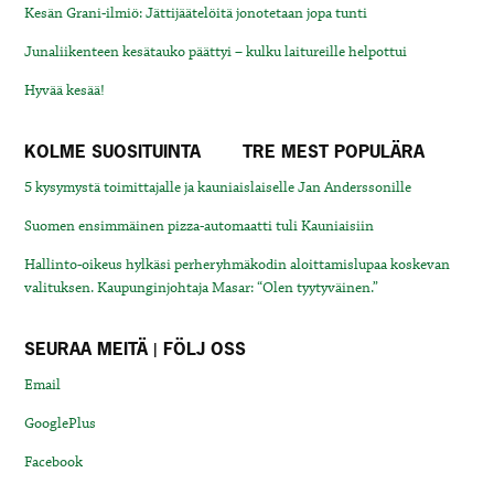
Kesän Grani-ilmiö: Jättijäätelöitä jonotetaan jopa tunti
Junaliikenteen kesätauko päättyi – kulku laitureille helpottui
Hyvää kesää!
KOLME SUOSITUINTA
TRE MEST POPULÄRA
5 kysymystä toimittajalle ja kauniaislaiselle Jan Anderssonille
Suomen ensimmäinen pizza-automaatti tuli Kauniaisiin
Hallinto-oikeus hylkäsi perheryhmäkodin aloittamislupaa koskevan
valituksen. Kaupunginjohtaja Masar: “Olen tyytyväinen.”
SEURAA MEITÄ | FÖLJ OSS
Email
GooglePlus
Facebook