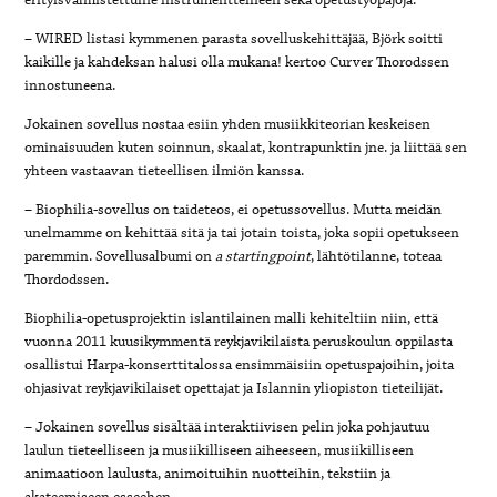
– WIRED listasi kymmenen parasta sovelluskehittäjää, Björk soitti
kaikille ja kahdeksan halusi olla mukana! kertoo Curver Thorodssen
innostuneena.
Jokainen sovellus nostaa esiin yhden musiikkiteorian keskeisen
ominaisuuden kuten soinnun, skaalat, kontrapunktin jne. ja liittää sen
yhteen vastaavan tieteellisen ilmiön kanssa.
– Biophilia-sovellus on taideteos, ei opetussovellus. Mutta meidän
unelmamme on kehittää sitä ja tai jotain toista, joka sopii opetukseen
paremmin. Sovellusalbumi on
a startingpoint
, lähtötilanne, toteaa
Thordodssen.
Biophilia-opetusprojektin islantilainen malli kehiteltiin niin, että
vuonna 2011 kuusikymmentä reykjavikilaista peruskoulun oppilasta
osallistui Harpa-konserttitalossa ensimmäisiin opetuspajoihin, joita
ohjasivat reykjavikilaiset opettajat ja Islannin yliopiston tieteilijät.
– Jokainen sovellus sisältää interaktiivisen pelin joka pohjautuu
laulun tieteelliseen ja musiikilliseen aiheeseen, musiikilliseen
animaatioon laulusta, animoituihin nuotteihin, tekstiin ja
akateemiseen esseehen.