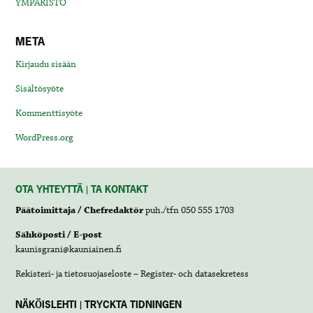
YMPÄRISTÖ
META
Kirjaudu sisään
Sisältösyöte
Kommenttisyöte
WordPress.org
OTA YHTEYTTÄ | TA KONTAKT
Päätoimittaja / Chefredaktör
puh./tfn 050 555 1703
Sähköposti / E-post
kaunisgrani@kauniainen.fi
Rekisteri- ja tietosuojaseloste – Register- och datasekretess
NÄKÖISLEHTI | TRYCKTA TIDNINGEN