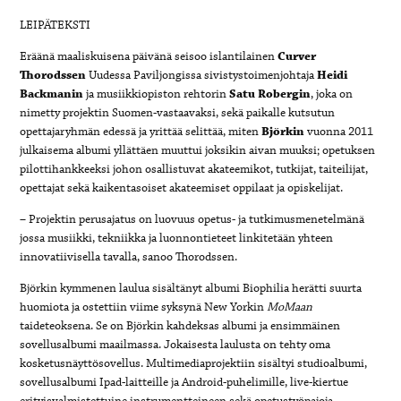
LEIPÄTEKSTI
Eräänä maaliskuisena päivänä seisoo islantilainen
Curver
Thorodssen
Uudessa Paviljongissa sivistystoimenjohtaja
Heidi
Backmanin
ja musiikkiopiston rehtorin
Satu Robergin
, joka on
nimetty projektin Suomen-vastaavaksi, sekä paikalle kutsutun
opettajaryhmän edessä ja yrittää selittää, miten
Björkin
vuonna 2011
julkaisema albumi yllättäen muuttui joksikin aivan muuksi; opetuksen
pilottihankkeeksi johon osallistuvat akateemikot, tutkijat, taiteilijat,
opettajat sekä kaikentasoiset akateemiset oppilaat ja opiskelijat.
– Projektin perusajatus on luovuus opetus- ja tutkimusmenetelmänä
jossa musiikki, tekniikka ja luonnontieteet linkitetään yhteen
innovatiivisella tavalla, sanoo Thorodssen.
Björkin kymmenen laulua sisältänyt albumi Biophilia herätti suurta
huomiota ja ostettiin viime syksynä New Yorkin
MoMaan
taideteoksena. Se on Björkin kahdeksas albumi ja ensimmäinen
sovellusalbumi maailmassa. Jokaisesta laulusta on tehty oma
kosketusnäyttösovellus. Multimediaprojektiin sisältyi studioalbumi,
sovellusalbumi Ipad-laitteille ja Android-puhelimille, live-kiertue
erityisvalmistettuine instrumentteineen sekä opetustyöpajoja.