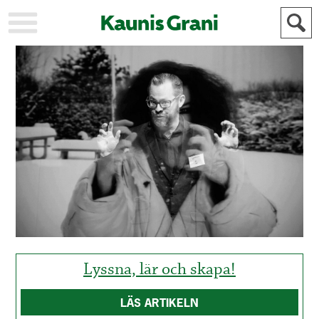
KAUPUNKI
STADEN
AJANKOHTAISTA
AKTUELLT
URHEILU
IDROTT
KULTTUURI
KULTUR
HISTORIA
HISTORIA
YLEINEN
ALLMÄN
FÖR
MAINOSTAJILLE
ANNONSÖRER
Lyssna, lär och skapa!
LÄS ARTIKELN