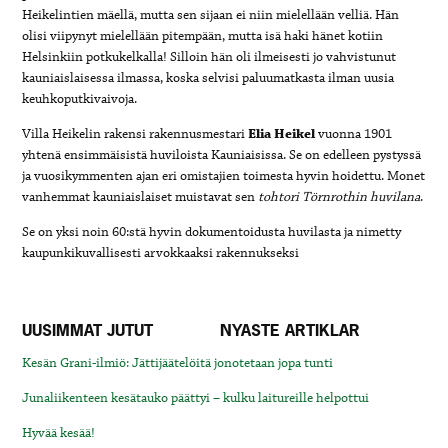
Heikelintien mäellä, mutta sen sijaan ei niin mielellään velliä. Hän
olisi viipynyt mielellään pitempään, mutta isä haki hänet kotiin
Helsinkiin potkukelkalla! Silloin hän oli ilmeisesti jo vahvistunut
kauniaislaisessa ilmassa, koska selvisi paluumatkasta ilman uusia
keuhkoputkivaivoja.
Villa Heikelin rakensi rakennusmestari
Elia Heikel
vuonna 1901
yhtenä ensimmäisistä huviloista Kauniaisissa. Se on edelleen pystyssä
ja vuosikymmenten ajan eri omistajien toimesta hyvin hoidettu. Monet
vanhemmat kauniaislaiset muistavat sen
tohtori Törnrothin huvilana
.
Se on yksi noin 60:stä hyvin dokumentoidusta huvilasta ja nimetty
kaupunkikuvallisesti arvokkaaksi rakennukseksi
UUSIMMAT JUTUT
NYASTE ARTIKLAR
Kesän Grani-ilmiö: Jättijäätelöitä jonotetaan jopa tunti
Junaliikenteen kesätauko päättyi – kulku laitureille helpottui
Hyvää kesää!