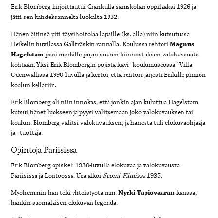
Erik Blomberg kirjoittautui Grankulla samskolan oppilaaksi 1926 ja
jätti sen kahdeksannelta luokalta 1932.
Hänen äitinsä piti täysihoitolaa lapsille (ks. alla) niin kutsutussa
Heikelin huvilassa Gallträskin rannalla. Koulussa rehtori
Magnus
Hagelstam
pani merkille pojan suuren kiinnostuksen valokuvausta
kohtaan. Yksi Erik Blombergin pojista kävi ”koulumuseossa” Villa
Odenwallissa 1990-luvulla ja kertoi, että rehtori järjesti Erikille pimiön
koulun kellariin.
Erik Blomberg oli niin innokas, että jonkin ajan kuluttua Hagelstam
kutsui hänet luokseen ja pyysi valitsemaan joko valokuvauksen tai
koulun. Blomberg valitsi valokuvauksen, ja hänestä tuli elokuvaohjaaja
ja –tuottaja.
Opintoja Pariisissa
Erik Blomberg opiskeli 1930-luvulla elokuvaa ja valokuvausta
Pariisissa ja Lontoossa. Ura alkoi
Suomi-Filmissä
1935.
Myöhemmin hän teki yhteistyötä mm.
Nyrki Tapiovaaran
kanssa,
hänkin suomalaisen elokuvan legenda.