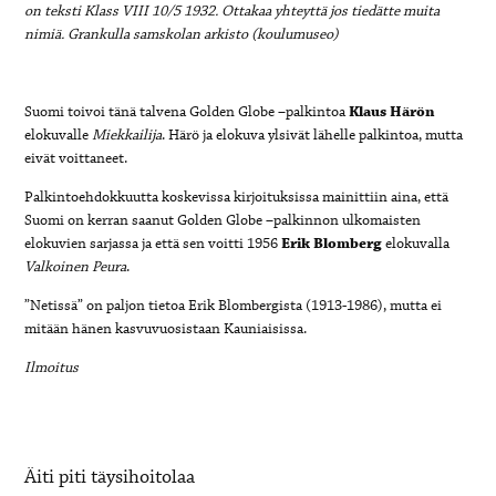
on teksti Klass VIII 10/5 1932. Ottakaa yhteyttä jos tiedätte muita
nimiä. Grankulla samskolan arkisto (koulumuseo)
Suomi toivoi tänä talvena Golden Globe –palkintoa
Klaus Härön
elokuvalle
Miekkailija
. Härö ja elokuva ylsivät lähelle palkintoa, mutta
eivät voittaneet.
Palkintoehdokkuutta koskevissa kirjoituksissa mainittiin aina, että
Suomi on kerran saanut Golden Globe –palkinnon ulkomaisten
elokuvien sarjassa ja että sen voitti 1956
Erik Blomberg
elokuvalla
Valkoinen Peura
.
”Netissä” on paljon tietoa Erik Blombergista (1913-1986), mutta ei
mitään hänen kasvuvuosistaan Kauniaisissa.
Ilmoitus
Äiti piti täysihoitolaa