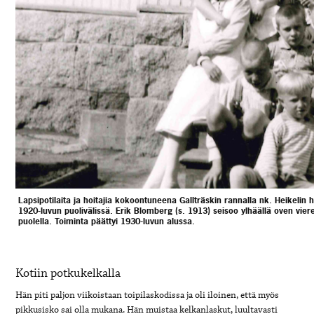
Lapsipotilaita ja hoitajia kokoontuneena Gallträskin rannalla nk. Heikelin hu
1920-luvun puolivälissä. Erik Blomberg (s. 1913) seisoo ylhäällä oven vier
puolella. Toiminta päättyi 1930-luvun alussa.
Kotiin potkukelkalla
Hän piti paljon viikoistaan toipilaskodissa ja oli iloinen, että myös
pikkusisko sai olla mukana. Hän muistaa kelkanlaskut, luultavasti