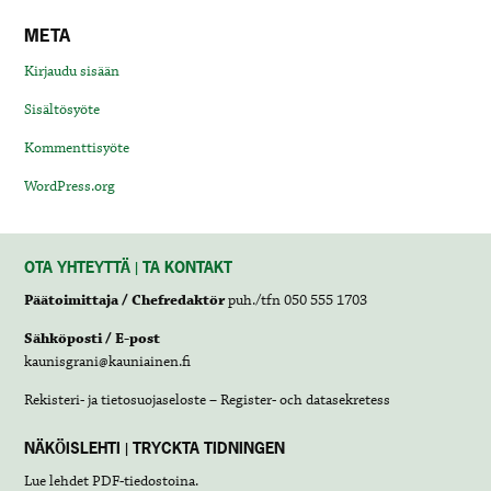
META
Kirjaudu sisään
Sisältösyöte
Kommenttisyöte
WordPress.org
OTA YHTEYTTÄ | TA KONTAKT
Päätoimittaja / Chefredaktör
puh./tfn 050 555 1703
Sähköposti / E-post
kaunisgrani@kauniainen.fi
Rekisteri- ja tietosuojaseloste – Register- och datasekretess
NÄKÖISLEHTI | TRYCKTA TIDNINGEN
Lue lehdet
PDF-tiedostoina
.