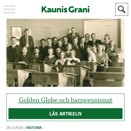
KAUPUNKI
STADEN
AJANKOHTAISTA
AKTUELLT
URHEILU
IDROTT
KULTTUURI
KULTUR
HISTORIA
HISTORIA
YLEINEN
ALLMÄN
FÖR
MAINOSTAJILLE
ANNONSÖRER
Golden Globe och barnpensionat
LÄS ARTIKELN
20.3.2016
|
HISTORIA -