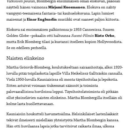
Valkoisen peuran,
Blombergin ensimmäisen oman elokuvan, pääosan
näytteli hänen vaimonsa
Mirjami Kuosmanen
. Elokuva on nähty
vampyyri-teemaisena fantasia- tai kauhuelokuvana. Lapin lumiset
maisemat ja
Einar Englundin
musiikki ovat saaneet paljon kiitosta.
Elokuva sai ensimmäisen palkintonsa jo 1953 Cannesissa. Suuren
Golden Globe –pokaalin otti haltuunsa
Suomi-Filmin
Risto Orko
,
mutta Erik Blomberg tilasi ja kustansi itselleen kopion Hollywoodista.
Se on edelleen perheellä.
Naisten elinkeino
Märtha Grönvik-Blomberg, koulutukseltaan sairaanhoitaja, alkoi 1920-
luvulla pitää toipilaskotia lapsille Villa Heikelissä Gallträskin rannalla.
Vielä 1950-luvulla Kauniaisissa oli monta täysihoitolaa ja lepokotia.
Sitten astuivat voimaan tiukemmat säännöt ja toiminta
palovaarallisissa huviloissa loppui. Täysihoitolatoiminta oli pitkään
ollut yksinelävien naisten elinkeino. Märtha Blombergilla itsellään oli
kolme lasta huollettavanaan.
Kauniaisiin houkutteli havumetsäilma. Helsinkiläiset lastenlääkärit
tekivät ilmeisesti mielellään yhteistyötä Märtha Blombergin kanssa.
Hän otti huvilaansa lapsia jotka tarvitsivat raikasta ilmaa, ulkona