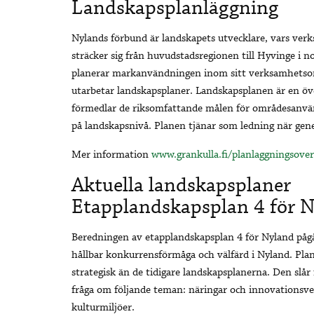
Landskapsplanläggning
Nylands förbund är landskapets utvecklare, vars v
sträcker sig från huvudstadsregionen till Hyvinge i n
planerar markanvändningen inom sitt verksamhets
utarbetar landskapsplaner. Landskapsplanen är en ö
förmedlar de riksomfattande målen för områdesanv
på landskapsnivå. Planen tjänar som ledning när gene
Mer information
www.grankulla.fi/planlaggningsover
Aktuella landskapsplaner
Etapplandskapsplan 4 för 
Beredningen av etapplandskapsplan 4 för Nyland pågå
hållbar konkurrensförmåga och välfärd i Nyland. Pl
strategisk än de tidigare landskapsplanerna. Den slå
fråga om följande teman: näringar och innovationsver
kulturmiljöer.