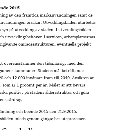
ende 2015
rivning av den framtida markanvändningen samt de
användningen orsakar. Utvecklingsbilden utarbetas
s syn på utveckling av staden. I utvecklingsbilden
och utvecklingsbehoven i servicen, arbetsplatsernas
omgivande områdesstrukturen, eventuella projekt
sätt överensstämmer den tidsmässigt med den
ionens kommuner. Stadens mål beträffande
20 och 12 000 invånare fram till 2040. Avsikten är
, som är 1 procent per år. Målet är att bevara
erka positivt på stadens åldersstruktur och göra
ens särdrag.
vändning och boende 2015 den 21.9.2015.
gsbilden inleds genom gängse beslutsprocesser.