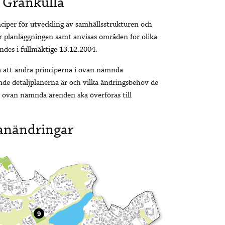
 Grankulla
ciper för utveckling av samhällsstrukturen och
r planläggningen samt anvisas områden för olika
des i fullmäktige 13.12.2004.
a att ändra principerna i ovan nämnda
ande detaljplanerna är och vilka ändringsbehov de
r ovan nämnda ärenden ska överföras till
lanändringar