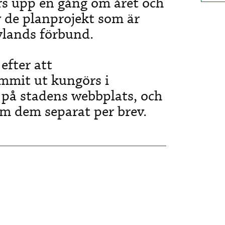
rs upp en gång om året och
v de planprojekt som är
Nylands förbund.
efter att
mmit ut kungörs i
på stadens webbplats, och
m dem separat per brev.