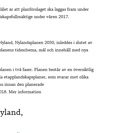
let är att planförslaget ska läggas fram under
dskapsfullmäktige under våren 2017.
yland, Nylandsplanen 2050, inleddes i slutet av
lanens tidsschema, mål och innehåll med nya
anen i två faser. Planen består av en översiktlig
ala etapplandskapsplaner, som svarar mot olika
nnu innan den planerade
2018. Mer information
yland,