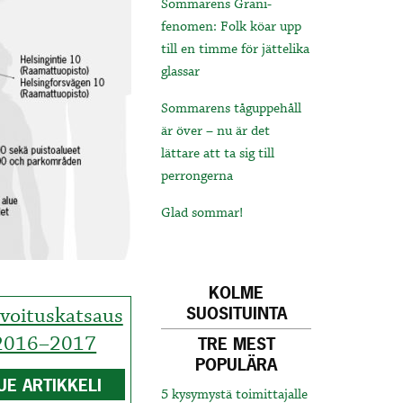
Sommarens Grani-
fenomen: Folk köar upp
till en timme för jättelika
glassar
Sommarens tåguppehåll
är över – nu är det
lättare att ta sig till
perrongerna
Glad sommar!
KOLME
voituskatsaus
SUOSITUINTA
2016–2017
TRE MEST
POPULÄRA
UE ARTIKKELI
5 kysymystä toimittajalle