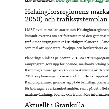
Mer information
www.grankulla.fi/planlaggnin
Helsingforsregionens mar
2050) och trafiksystemplan
I MBT-avtalet mellan staten och Helsingforsregion
kommit överens om att fortsätta med den gemensa
trafik med utgångspunkt i de tidigare planerna. Pla
som mål att uppdatera, fördjupa och konkretisera de 
Planeringen inleds på hösten 2016 då ett ramprogra
ramprogram görs upp för boende, markanvändning oc
Ramprogrammet ger en koncis beskrivning av de vik
2019, av planeringsprocessen och hur den är upplagd
Ramprogrammet grundar sig på de befintliga planern
förändringar i verksamhetsmiljön, samt på det väleta
markanvändning, boende och trafik. Mer information 
Aktuellt i Grankulla