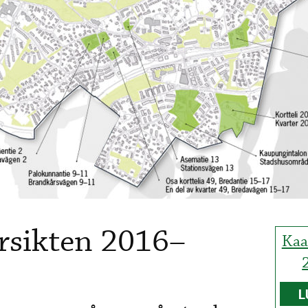
rsikten 2016–
Kaa
L