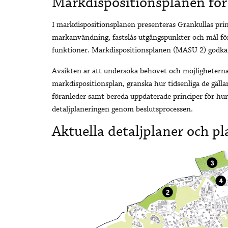
Markdispositionsplanen för
I markdispositionsplanen presenteras Grankullas prin
markanvändning, fastslås utgångspunkter och mål fö
funktioner. Markdispositionsplanen (MASU 2) godkän
Avsikten är att undersöka behovet och möjlighetern
markdispositionsplan, granska hur tidsenliga de gäll
föranleder samt bereda uppdaterade principer för hu
detaljplaneringen genom beslutsprocessen.
Aktuella detaljplaner och p