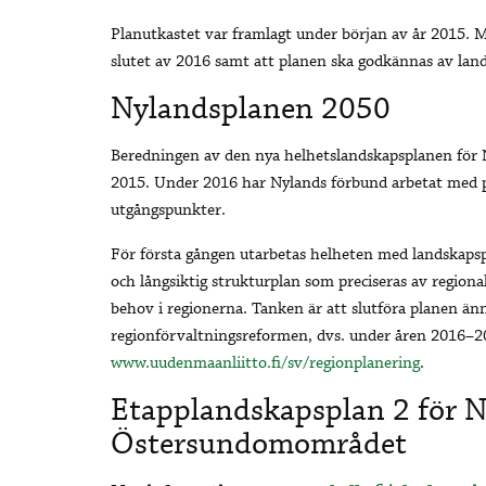
Planutkastet var framlagt under början av år 2015. Må
slutet av 2016 samt att planen ska godkännas av lan
Nylandsplanen 2050
Beredningen av den nya helhetslandskapsplanen för N
2015. Under 2016 har Nylands förbund arbetat med p
utgångspunkter.
För första gången utarbetas helheten med landskapspl
och långsiktig strukturplan som preciseras av region
behov i regionerna. Tanken är att slutföra planen ä
regionförvaltningsreformen, dvs. under åren 2016–
www.uudenmaanliitto.fi/sv/regionplanering
.
Etapplandskapsplan 2 för N
Östersundomområdet