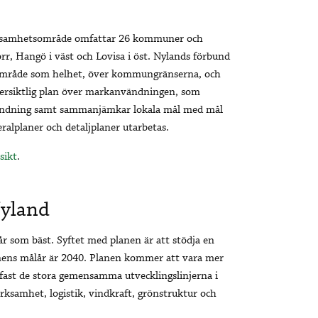
erksamhetsområde omfattar 26 kommuner och
orr, Hangö i väst och Lovisa i öst. Nylands förbund
område som helhet, över kommungränserna, och
versiktlig plan över markanvändningen, som
ändning samt sammanjämkar lokala mål med mål
ralplaner och detaljplaner utarbetas.
sikt
.
Nyland
r som bäst. Syftet med planen är att stödja en
anens målår är 2040. Planen kommer att vara mer
r fast de stora gemensamma utvecklingslinjerna i
ksamhet, logistik, vindkraft, grönstruktur och