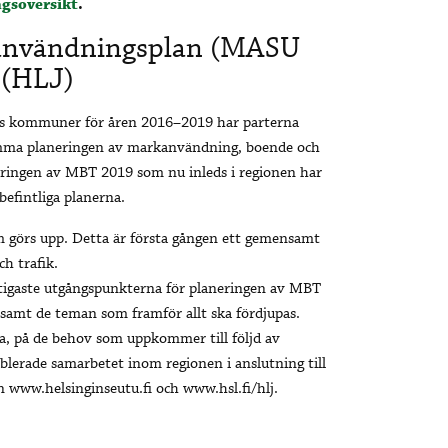
gsoversikt
.
kanvändningsplan (MASU
 (HLJ)
ens kommuner för åren 2016–2019 har parterna
mma planeringen av markanvändning, boende och
neringen av MBT 2019 som nu inleds i regionen har
befintliga planerna.
m görs upp. Detta är första gången ett gemensamt
h trafik.
tigaste utgångspunkterna för planeringen av MBT
 samt de teman som framför allt ska fördjupas.
a, på de behov som uppkommer till följd av
blerade samarbetet inom regionen i anslutning till
www.helsinginseutu.fi och www.hsl.fi/hlj.