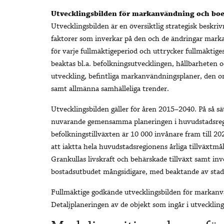
Utvecklingsbilden för markanvändning och bo
Utvecklingsbilden är en översiktlig strategisk besk
faktorer som inverkar på den och de ändringar mark
för varje fullmäktigeperiod och uttrycker fullmäktige
beaktas bl.a. befolkningsutvecklingen, hållbarheten 
utveckling, befintliga markanvändningsplaner, den 
samt allmänna samhälleliga trender.
Utvecklingsbilden gäller för åren 2015–2040. På så 
nuvarande gemensamma planeringen i huvudstadsreg
befolkningstillväxten är 10 000 invånare fram till 20
att iaktta hela huvudstadsregionens årliga tillväxtmål
Grankullas livskraft och behärskade tillväxt samt inv
bostadsutbudet mångsidigare, med beaktande av stad
Fullmäktige godkände utvecklingsbilden för markan
Detaljplaneringen av de objekt som ingår i utvecklin