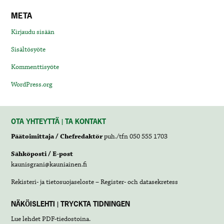
META
Kirjaudu sisään
Sisältösyöte
Kommenttisyöte
WordPress.org
OTA YHTEYTTÄ | TA KONTAKT
Päätoimittaja / Chefredaktör
puh./tfn 050 555 1703
Sähköposti / E-post
kaunisgrani@kauniainen.fi
Rekisteri- ja tietosuojaseloste – Register- och datasekretess
NÄKÖISLEHTI | TRYCKTA TIDNINGEN
Lue lehdet
PDF-tiedostoina
.