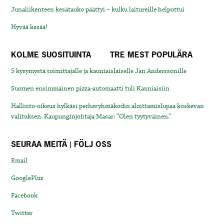
Junaliikenteen kesätauko päättyi – kulku laitureille helpottui
Hyvää kesää!
KOLME SUOSITUINTA
TRE MEST POPULÄRA
5 kysymystä toimittajalle ja kauniaislaiselle Jan Anderssonille
Suomen ensimmäinen pizza-automaatti tuli Kauniaisiin
Hallinto-oikeus hylkäsi perheryhmäkodin aloittamislupaa koskevan
valituksen. Kaupunginjohtaja Masar: “Olen tyytyväinen.”
SEURAA MEITÄ | FÖLJ OSS
Email
GooglePlus
Facebook
Twitter