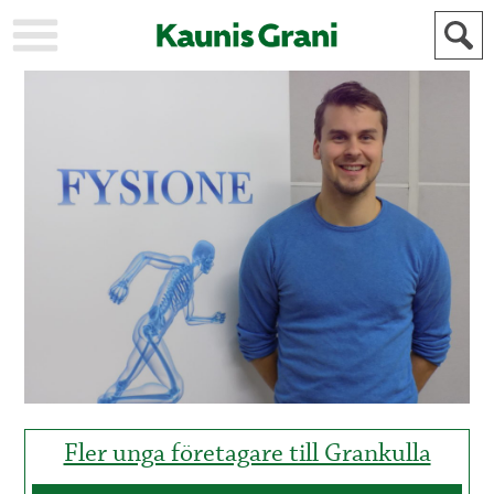
KAUPUNKI
STADEN
AJANKOHTAISTA
AKTUELLT
URHEILU
IDROTT
KULTTUURI
KULTUR
HISTORIA
HISTORIA
YLEINEN
ALLMÄN
FÖR
MAINOSTAJILLE
ANNONSÖRER
Fler unga företagare till Grankulla