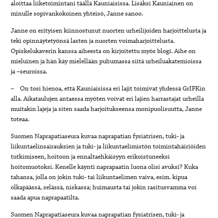
aloittaa liiketoimintani täällä Kauniaisissa. Lisäksi Kauniainen on
minulle sopivankokoinen yhteisö, Janne sanoo.
Janne on erityisen kiinnostunut nuorten urheilijoiden harjoittelusta ja
teki opinnäytetyönsä lasten ja nuorten voimaharjoittelusta.
Opiskelukaverin kanssa aiheesta on kirjoitettu myös blogi. Aihe on
mieluinen ja hän käy mielellään puhumassa siitä urheiluakatemioissa
ja –seuroissa.
– On tosi hienoa, että Kauniaisissa eri lajit toimivat yhdessä GrIFKin
alla. Aikataulujen antaessa myöten voivat eri lajien harrastajat urheilla
muitakin lajeja ja siten saada harjoitukseensa monipuolisuutta, Janne
toteaa.
Suomen Naprapatiaseura kuvaa naprapatian fysiatrisen, tuki- ja
liikuntaelinsairauksien ja tuki- ja liikuntaelimistön toimintahäiriöiden
tutkimiseen, hoitoon ja ennaltaehkäisyyn erikoistuneeksi
hoitomuotoksi. Kenelle käynti naprapaatin luona olisi avuksi? Kuka
tahansa, jolla on jokin tuki- tai liikuntaelimen vaiva, esim. kipua
olkapäässä, selässä, niskassa; huimausta tai jokin rasitusvamma voi
saada apua naprapaatilta.
Suomen Naprapatiaseura kuvaa naprapatian fysiatrisen, tuki- ja