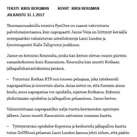
TEKSTI: KIRSI BERGMAN
KUVAT: KIRSI BERGMAN
JULKAISTU 31.1.2017
Thurmaninaukiolla toimiva FysiOne on saanut vahvistusta
palvelutarjontaansa, kun naprapaatti Janne Veija on liittynyt keväällä
osteopaatiksi valmistuvan urheiluhieroja Lassi Luodon ja
fysioterapeutti Kalle Tallqvistin joukkoon.
Janne on kotoisin Keuruulta, jonka hän kertoo olevan suurin piirtein
samankokoinen kuin Kauniainen. Keuruulta hän muutti Kotkaan
jalkapalloharrastuksensa perässä.
– Tutustuin Kotkan KTP:ssä toiseen pelaajaan, joka työskenteli
naprapaattina ja innostuin alasta. Asiaa auttoi se, että Suomen ainoa
koulu, jossa naprapatiaa voi opiskella, sijaitsee Kotkassa. Kykenin
yhdistämään opiskelun ja jalkapallon pelaamisen, Janne kertoo.
Valmistuttuaan naprapaatiksi neljä vuotta kestäneiden opintojen
jälkeen Janne muutti Kauniaisiin sattumien summan kautta.
– Tyttöystäväni opiskelee Espoossa ja keskustelu jalkapallon kautta
tutun GrIFKissä pelaavan Lassi Luodon kanssa johti siihen, että päätin