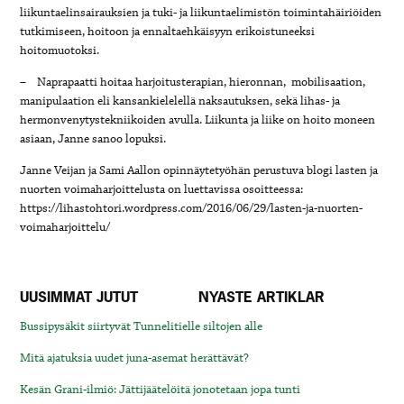
liikuntaelinsairauksien ja tuki- ja liikuntaelimistön toimintahäiriöiden
tutkimiseen, hoitoon ja ennaltaehkäisyyn erikoistuneeksi
hoitomuotoksi.
– Naprapaatti hoitaa harjoitusterapian, hieronnan, mobilisaation,
manipulaation eli kansankielelellä naksautuksen, sekä lihas- ja
hermonvenytystekniikoiden avulla. Liikunta ja liike on hoito moneen
asiaan, Janne sanoo lopuksi.
Janne Veijan ja Sami Aallon opinnäytetyöhän perustuva blogi lasten ja
nuorten voimaharjoittelusta on luettavissa osoitteessa:
https://lihastohtori.wordpress.com/2016/06/29/lasten-ja-nuorten-
voimaharjoittelu/
UUSIMMAT JUTUT
NYASTE ARTIKLAR
Bussipysäkit siirtyvät Tunnelitielle siltojen alle
Mitä ajatuksia uudet juna-asemat herättävät?
Kesän Grani-ilmiö: Jättijäätelöitä jonotetaan jopa tunti