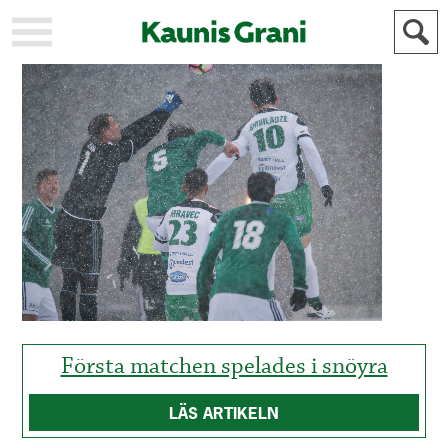
KAUPUNKI
STADEN
AJANKOHTAISTA
AKTUELLT
URHEILU
IDROTT
KULTTUURI
KULTUR
HISTORIA
HISTORIA
YLEINEN
ALLMÄN
FÖR
MAINOSTAJILLE
ANNONSÖRER
Första matchen spelades i snöyra
LÄS ARTIKELN