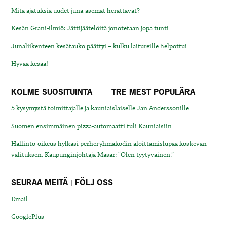
Mitä ajatuksia uudet juna-asemat herättävät?
Kesän Grani-ilmiö: Jättijäätelöitä jonotetaan jopa tunti
Junaliikenteen kesätauko päättyi – kulku laitureille helpottui
Hyvää kesää!
KOLME SUOSITUINTA
TRE MEST POPULÄRA
5 kysymystä toimittajalle ja kauniaislaiselle Jan Anderssonille
Suomen ensimmäinen pizza-automaatti tuli Kauniaisiin
Hallinto-oikeus hylkäsi perheryhmäkodin aloittamislupaa koskevan
valituksen. Kaupunginjohtaja Masar: “Olen tyytyväinen.”
SEURAA MEITÄ | FÖLJ OSS
Email
GooglePlus