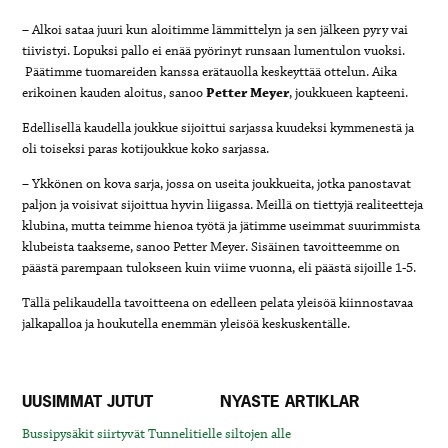
– Alkoi sataa juuri kun aloitimme lämmittelyn ja sen jälkeen pyry vai
tiivistyi. Lopuksi pallo ei enää pyörinyt runsaan lumentulon vuoksi.
Päätimme tuomareiden kanssa erätauolla keskeyttää ottelun. Aika
erikoinen kauden aloitus, sanoo
Petter Meyer
, joukkueen kapteeni.
Edellisellä kaudella joukkue sijoittui sarjassa kuudeksi kymmenestä ja
oli toiseksi paras kotijoukkue koko sarjassa.
– Ykkönen on kova sarja, jossa on useita joukkueita, jotka panostavat
paljon ja voisivat sijoittua hyvin liigassa. Meillä on tiettyjä realiteetteja
klubina, mutta teimme hienoa työtä ja jätimme useimmat suurimmista
klubeista taakseme, sanoo Petter Meyer. Sisäinen tavoitteemme on
päästä parempaan tulokseen kuin viime vuonna, eli päästä sijoille 1-5.
Tällä pelikaudella tavoitteena on edelleen pelata yleisöä kiinnostavaa
jalkapalloa ja houkutella enemmän yleisöä keskuskentälle.
UUSIMMAT JUTUT
NYASTE ARTIKLAR
Bussipysäkit siirtyvät Tunnelitielle siltojen alle