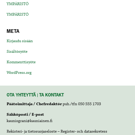
YMPÄRISTÖ
YMPÄRISTÖ
META
Kirjaudu sisään
Sisältösyöte
Kommenttisyöte
WordPress.org
OTA YHTEYTTÄ | TA KONTAKT
Päätoimittaja / Chefredaktör
puh./tfn 050 555 1703
Sähköposti / E-post
kaunisgrani@kauniainen.fi
Rekisteri- ja tietosuojaseloste – Register- och datasekretess