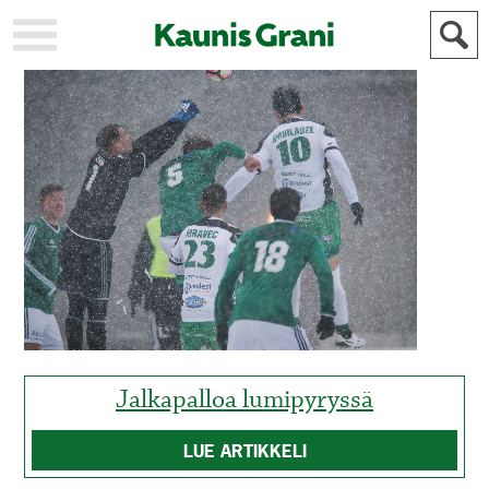
KAUPUNKI
STADEN
AJANKOHTAISTA
AKTUELLT
URHEILU
IDROTT
KULTTUURI
KULTUR
HISTORIA
HISTORIA
YLEINEN
ALLMÄN
FÖR
MAINOSTAJILLE
ANNONSÖRER
Jalkapalloa lumipyryssä
LUE ARTIKKELI