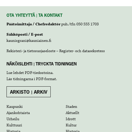
OTA YHTEYTTÄ | TA KONTAKT
Päätoimittaja / Chefredaktör
puh./tfn 050 555 1703
Sähköposti / E-post
kaunisgrani@kauniainen.fi
Rekisteri- ja tietosuojaseloste – Register- och datasekretess
NÄKÖISLEHTI | TRYCKTA TIDNINGEN
Lue lehdet
PDF-tiedostoina
.
Läs tidningarna i
PDF-format
.
ARKISTO | ARKIV
Kaupunki
Staden
Ajankohtaista
Aktuellt
Urheilu
Idrott
Kulttuuri
Kultur
Historia
Historia