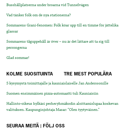
Busshållplatserna under broarna vid Tunnelvägen
Vad tänker folk om de nya stationerna?
Sommarens Grani-fenomen: Folk köar upp till en timme för jättelika
glassar
Sommarens tåguppehåll är över – nu är det lättare att ta sig till
perrongerna
Glad sommar!
KOLME SUOSITUINTA
TRE MEST POPULÄRA
5 kysymystä toimittajalle ja kauniaislaiselle Jan Anderssonille
Suomen ensimmäinen pizza-automaatti tuli Kauniaisiin
Hallinto-oikeus hylkäsi perheryhmäkodin aloittamislupaa koskevan
valituksen. Kaupunginjohtaja Masar: “Olen tyytyväinen.”
SEURAA MEITÄ | FÖLJ OSS