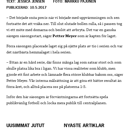
TEXT: JESSICA JENSEN
FOTO: MARKKU PAJUNEN
PUBLICERAD: 10.5.2017
– Det började snöa precis när vi började med uppvärmningen och sen
fortsatte det att vräka ner. Till slut slutade bollen rulla, så i pausen tog
vi ett möte med domarna och beslöt att avbryta. Det var en ganska
säregen säsongsstart, säger
Petter Meyer
som är kapten för laget.
Förra säsongen placerade laget sig på sjätte plats av tio i serien och var
det nästbästa hemmalaget i hela serien.
– Ettan är en hård serie, där finns många lag som satsar stort och som
skulle platsa lika bra i ligan. Vi har vissa realiteter som klubb, men
gjorde ett fint arbete och lämnade flera större klubbar bakom oss, säger
Petter Meyer. Vår interna målsättning är att göra ett bättre resultat än
förra året, och alltså placera oss på platserna 1-5.
Inför den här säsongen är förväntningarna att fortsätta spela
publikvänlig fotboll och locka mera publik till centralplanen.
UUSIMMAT JUTUT
NYASTE ARTIKLAR