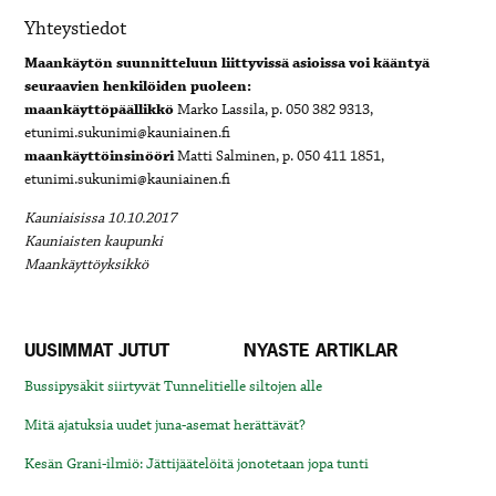
Yhteystiedot
Maankäytön suunnitteluun liittyvissä asioissa voi kääntyä
seuraavien henkilöiden puoleen:
maankäyttöpäällikkö
Marko Lassila, p. 050 382 9313,
etunimi.sukunimi@kauniainen.fi
maankäyttöinsinööri
Matti Salminen, p. 050 411 1851,
etunimi.sukunimi@kauniainen.fi
Kauniaisissa 10.10.2017
Kauniaisten kaupunki
Maankäyttöyksikkö
UUSIMMAT JUTUT
NYASTE ARTIKLAR
Bussipysäkit siirtyvät Tunnelitielle siltojen alle
Mitä ajatuksia uudet juna-asemat herättävät?
Kesän Grani-ilmiö: Jättijäätelöitä jonotetaan jopa tunti