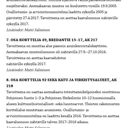
suojeltavaksi. Asemakaavan muutos on kuulutettu vireille 19.9.2005.
Osallistumis- ja arviointisuunnitelma laadittu syksyllä 2005 ja
päivitetty 27.4.2017. Tavoitteena on asettaa kaavaluonnos nähtäville
syksyllä 2017.
Lisätiedot: Matti Salminen
7. OSA KORTTELIA 49, BREDANTIE 15–17, AK 217
Tavoitteena on muuttaa alue pääosin asuinkerrostalokäyttöön.
Asemakaavan muutosluonnos oli nähtävillä 27.9.–27.10.2016.
Tavoitteena on asettaa kaavaehdotus
nähtäville syksyllä 2017.
Lisätiedot: Matti Salminen
8. OSA KORTTELIA 92 SEKÄ KATU JA VIRKISTYSALUEET, AK
218
Tavoitteena on saattaa asemakaava toteuttamiskelpoiseksi osoitteissa
Pohjoinen Suotie 1–3 ja Pohjoinen Heikelintie 10–12 huomioimalla
alueen kulttuurihistorialliset- sekä luontoarvot. Yleisten rakennusten
korttelialue muutetaan asumiseen. Osallistumis- ja
arviointisuunnitelma on laadittu kesällä 2016. Tavoitteena on asettaa
kaavaluonnos nähtäville talven 2017–2018 aikana.
Lisätiedot: Matti Salminen