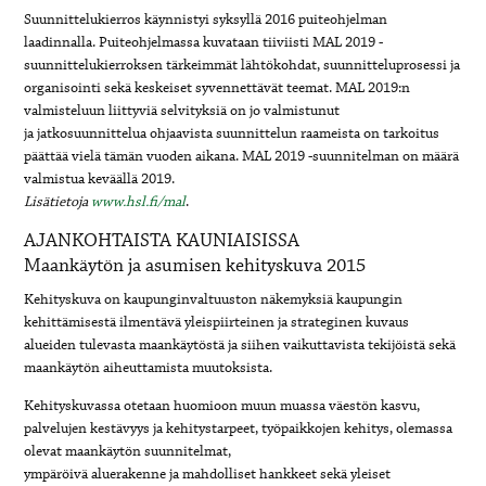
Suunnittelukierros käynnistyi syksyllä 2016 puiteohjelman
laadinnalla. Puiteohjelmassa kuvataan tiiviisti MAL 2019 -
suunnittelukierroksen tärkeimmät lähtökohdat, suunnitteluprosessi ja
organisointi sekä keskeiset syvennettävät teemat. MAL 2019:n
valmisteluun liittyviä selvityksiä on jo valmistunut
ja jatkosuunnittelua ohjaavista suunnittelun raameista on tarkoitus
päättää vielä tämän vuoden aikana. MAL 2019 -suunnitelman on määrä
valmistua keväällä 2019.
Lisätietoja
www.hsl.fi/mal
.
AJANKOHTAISTA KAUNIAISISSA
Maankäytön ja asumisen kehityskuva 2015
Kehityskuva on kaupunginvaltuuston näkemyksiä kaupungin
kehittämisestä ilmentävä yleispiirteinen ja strateginen kuvaus
alueiden tulevasta maankäytöstä ja siihen vaikuttavista tekijöistä sekä
maankäytön aiheuttamista muutoksista.
Kehityskuvassa otetaan huomioon muun muassa väestön kasvu,
palvelujen kestävyys ja kehitystarpeet, työpaikkojen kehitys, olemassa
olevat maankäytön suunnitelmat,
ympäröivä aluerakenne ja mahdolliset hankkeet sekä yleiset