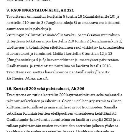
9. KAUPUNGINTALON ALUE, AK 221
Tavoitteena on muuttaa korttelin 8 tontin 16 (Kauniaistentie 10) ja
korttelin 210 tontin 3 (Junghansinkuja 3) asemakaava ensisijaisesti
asumiseen sekä palveluja ja
kaupungin hallintotilat mahdollistavaksi. Asemakaavan muutoksen
yhteydessä tutkitaan myös korttelin 210 tontin 2 (Junghansinkuja 1)
ulottuvuus ja toimintojen sijoittuminen sekä virkistys- ja katualueiden
aluevaraukset ja toiminnot. Lisäksi korttelin 8 tonttien 12 ja 13
(Junghansinkuja 4 ja 6) kaavamerkinnät ja -määräykset päivitetään.
Osallistumis- ja arviointisuunnitelma on laadittu kesällä 2016.
Tavoitteena on asettaa kaavaluonnos nähtäville syksyllä 2017.
Lisätiedot: Marko Lassila
10. Kortteli 200 sekä puistoalueet, Ak 206
Tavoitteena on tutkia korttelin 200 käyttötarkoitusta sekä tarkastella
rakennusoikeuksien ja rakennus-alojen uudelleenjärjestämistä alueen
kulttuurihistorialliset ja maisemalliset arvot huomioiden. Samalla
tutkitaan Kauniaistentien eteläpuolisen viheralueen kehittämistä.
Osallistumis- ja arviointisuunnitelma on laadittu syksyllä 2012 ja se
tullaan päivittämään uusien tavoitteiden asettelun jälkeen yhdessä
hankkeen aikataulun määrittelyn kanssa. Hankkeen aikataulu on