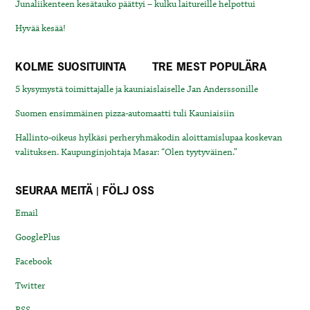
Junaliikenteen kesätauko päättyi – kulku laitureille helpottui
Hyvää kesää!
KOLME SUOSITUINTA
TRE MEST POPULÄRA
5 kysymystä toimittajalle ja kauniaislaiselle Jan Anderssonille
Suomen ensimmäinen pizza-automaatti tuli Kauniaisiin
Hallinto-oikeus hylkäsi perheryhmäkodin aloittamislupaa koskevan
valituksen. Kaupunginjohtaja Masar: “Olen tyytyväinen.”
SEURAA MEITÄ | FÖLJ OSS
Email
GooglePlus
Facebook
Twitter
RSS