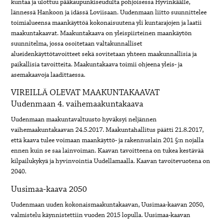
kuntaa ja ulottuu pääkaupunkiseudulta pohjoisessa Hyvinkäälle,
lännessä Hankoon ja idässä Loviisaan. Uudenmaan liitto suunnittelee
toimialueensa maankäyttöä kokonaisuutena yli kuntarajojen ja laatii
maakuntakaavat. Maakuntakaava on yleispiirteinen maankäytön
suunnitelma, jossa osoitetaan valtakunnalliset
alueidenkäyttötavoitteet sekä sovitetaan yhteen maakunnallisia ja
paikallisia tavoitteita. Maakuntakaava toimii ohjeena yleis- ja
asemakaavoja laadittaessa.
VIREILLÄ OLEVAT MAAKUNTAKAAVAT
Uudenmaan 4. vaihemaakuntakaava
Uudenmaan maakuntavaltuusto hyväksyi neljännen
vaihemaakuntakaavan 24.5.2017. Maakuntahallitus päätti 21.8.2017,
että kaava tulee voimaan maankäyttö- ja rakennuslain 201 §:n nojalla
ennen kuin se saa lainvoiman. Kaavan tavoitteena on tukea kestävää
kilpailukykyä ja hyvinvointia Uudellamaalla. Kaavan tavoitevuotena on
2040.
Uusimaa-kaava 2050
Uudenmaan uuden kokonaismaakuntakaavan, Uusimaa-kaavan 2050,
valmistelu käynnistettiin vuoden 2015 lopulla. Uusimaa-kaavan