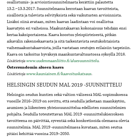
osallistumis- ja arviointisuunnitelmasta kerättiin palautetta
13.2.−13.3.2017. Suunnitelmassa kerrotaan kaavan tavoitteista,
sisällöstä ja tulevista selvityksistä sekä vaikutusten arvioinnista.
Lisäksi siinä avataan, miten kaavan laadintaan voi osallistua
kaavatyön eri vaiheissa. Maakuntakaavan kokonaisuus tehdään ensi
kertaa kaksiportaisena. Kaava koostuu yleispiirteisestä, pitkän
aikavälin rakennekaavasta ja sitä tarkentavista seutukohtaisista
vaihemaakuntakaavoista, joilla vastataan seutujen erilaisiin tarpeisiin.
Kaava on tarkoitus hyväksyä maankuntavaltuustossa syksyllä 2018.
Lisätietoja
www.uudenmaanliitto.fi/aluesuunnittelu
.
Östersundomin alueen kaava
Lisätietoja
www.kauniainen.fi/kaavoituskatsaus
.
HELSINGIN SEUDUN MAL 2019 -SUUNNITTELU
Helsingin seudun kuntien sekä valtion välisessä MAL-sopimuksessa
vuosille 2016–2019 on sovittu, että seudulla jatketaan maankäytön,
asumisen ja liikenteen yhteissuunnittelua edellisten suunnitelmien
pohjalta. Seudulla toteutettavan MAL 2019 -suunnittelukierroksen
tavoitteena on päivittää, syventää sekä konkretisoida olemassa olevia
suunnitelmia. MAL 2019 -suunnitelmassa kuvataan, miten seutua
pitäisi kehittää vuosina 2019–2050.