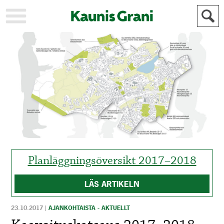
KAUPUNKI
STADEN
AJANKOHTAISTA
AKTUELLT
URHEILU
IDROTT
KULTTUURI
KULTUR
HISTORIA
HISTORIA
YLEINEN
ALLMÄN
FÖR
MAINOSTAJILLE
ANNONSÖRER
Planläggningsöversikt 2017–2018
LÄS ARTIKELN
23.10.2017
|
AJANKOHTAISTA - AKTUELLT