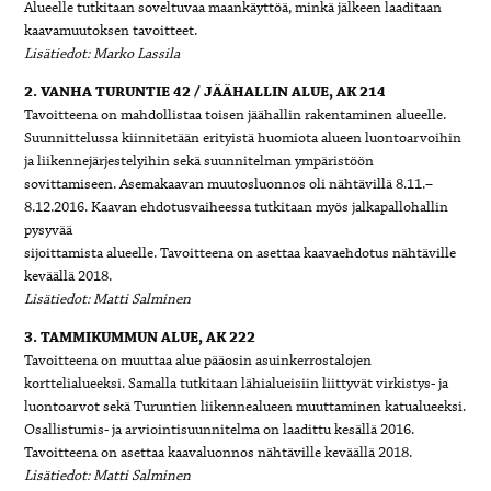
Alueelle tutkitaan soveltuvaa maankäyttöä, minkä jälkeen laaditaan
kaavamuutoksen tavoitteet.
Lisätiedot: Marko Lassila
2. VANHA TURUNTIE 42 / JÄÄHALLIN ALUE, AK 214
Tavoitteena on mahdollistaa toisen jäähallin rakentaminen alueelle.
Suunnittelussa kiinnitetään erityistä huomiota alueen luontoarvoihin
ja liikennejärjestelyihin sekä suunnitelman ympäristöön
sovittamiseen. Asemakaavan muutosluonnos oli nähtävillä 8.11.–
8.12.2016. Kaavan ehdotusvaiheessa tutkitaan myös jalkapallohallin
pysyvää
sijoittamista alueelle. Tavoitteena on asettaa kaavaehdotus nähtäville
keväällä 2018.
Lisätiedot: Matti Salminen
3. TAMMIKUMMUN ALUE, AK 222
Tavoitteena on muuttaa alue pääosin asuinkerrostalojen
korttelialueeksi. Samalla tutkitaan lähialueisiin liittyvät virkistys- ja
luontoarvot sekä Turuntien liikennealueen muuttaminen katualueeksi.
Osallistumis- ja arviointisuunnitelma on laadittu kesällä 2016.
Tavoitteena on asettaa kaavaluonnos nähtäville keväällä 2018.
Lisätiedot: Matti Salminen