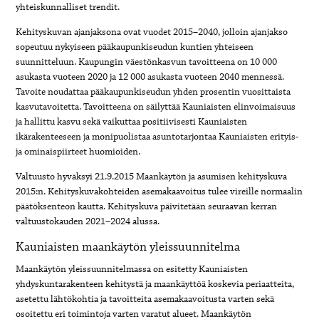
yhteiskunnalliset trendit.
Kehityskuvan ajanjaksona ovat vuodet 2015–2040, jolloin ajanjakso
sopeutuu nykyiseen pääkaupunkiseudun kuntien yhteiseen
suunnitteluun. Kaupungin väestönkasvun tavoitteena on 10 000
asukasta vuoteen 2020 ja 12 000 asukasta vuoteen 2040 mennessä.
Tavoite noudattaa pääkaupunkiseudun yhden prosentin vuosittaista
kasvutavoitetta. Tavoitteena on säilyttää Kauniaisten elinvoimaisuus
ja hallittu kasvu sekä vaikuttaa positiivisesti Kauniaisten
ikärakenteeseen ja monipuolistaa asuntotarjontaa Kauniaisten erityis-
ja ominaispiirteet huomioiden.
Valtuusto hyväksyi 21.9.2015 Maankäytön ja asumisen kehityskuva
2015:n. Kehityskuvakohteiden asemakaavoitus tulee vireille normaalin
päätöksenteon kautta. Kehityskuva päivitetään seuraavan kerran
valtuustokauden 2021–2024 alussa.
Kauniaisten maankäytön yleissuunnitelma
Maankäytön yleissuunnitelmassa on esitetty Kauniaisten
yhdyskuntarakenteen kehitystä ja maankäyttöä koskevia periaatteita,
asetettu lähtökohtia ja tavoitteita asemakaavoitusta varten sekä
osoitettu eri toimintoja varten varatut alueet. Maankäytön