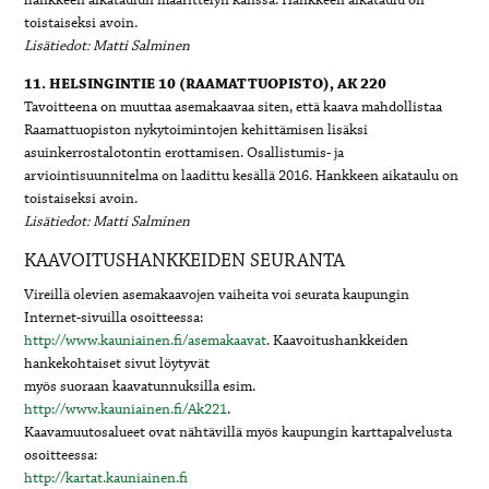
toistaiseksi avoin.
Lisätiedot: Matti Salminen
11. HELSINGINTIE 10 (RAAMATTUOPISTO), AK 220
Tavoitteena on muuttaa asemakaavaa siten, että kaava mahdollistaa
Raamattuopiston nykytoimintojen kehittämisen lisäksi
asuinkerrostalotontin erottamisen. Osallistumis- ja
arviointisuunnitelma on laadittu kesällä 2016. Hankkeen aikataulu on
toistaiseksi avoin.
Lisätiedot: Matti Salminen
KAAVOITUSHANKKEIDEN SEURANTA
Vireillä olevien asemakaavojen vaiheita voi seurata kaupungin
Internet-sivuilla osoitteessa:
http://www.kauniainen.fi/asemakaavat
. Kaavoitushankkeiden
hankekohtaiset sivut löytyvät
myös suoraan kaavatunnuksilla esim.
http://www.kauniainen.fi/Ak221
.
Kaavamuutosalueet ovat nähtävillä myös kaupungin karttapalvelusta
osoitteessa:
http://kartat.kauniainen.fi