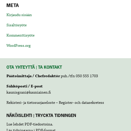
META
Kirjaudu sisään
Sisältösyöte
Kommenttisyöte
WordPress.org
OTA YHTEYTTÄ | TA KONTAKT
Päätoimittaja / Chefredaktör
puh./tfn 050 555 1703
Sähköposti / E-post
kaunisgrani@kauniainen.fi
Rekisteri- ja tietosuojaseloste – Register- och datasekretess
NÄKÖISLEHTI | TRYCKTA TIDNINGEN
Lue lehdet
PDF-tiedostoina
.
Läs tidningarna i
PDF-format
.