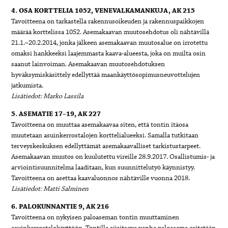
4. OSA KORTTELIA 1052, VENEVALKAMANKUJA, AK 215
Tavoitteena on tarkastella rakennusoikeuden ja rakennuspaikkojen
määrää korttelissa 1052. Asemakaavan muutosehdotus oli nähtävillä
21.1.–20.2.2014, jonka jälkeen asemakaavan muutosalue on irrotettu
omaksi hankkeeksi laajemmasta kaava-alueesta, joka on muilta osin
saanut lainvoiman. Asemakaavan muutosehdotuksen
hyväksymiskäsittely edellyttää maankäyttösopimusneuvottelujen
jatkumista.
Lisätiedot: Marko Lassila
5. ASEMATIE 17–19, AK 227
Tavoitteena on muuttaa asemakaavaa siten, että tontin itäosa
muutetaan asuinkerrostalojen korttelialueeksi. Samalla tutkitaan
terveyskeskuksen edellyttämät asemakaavalliset tarkistustarpeet.
Asemakaavan muutos on kuulutettu vireille 28.9.2017. Osallistumis- ja
arviointisuunnitelma laaditaan, kun suunnittelutyö käynnistyy.
Tavoitteena on asettaa kaavaluonnos nähtäville vuonna 2018.
Lisätiedot: Matti Salminen
6. PALOKUNNANTIE 9, AK 216
Tavoitteena on nykyisen paloaseman tontin muuttaminen
asuinkerrostalokäyttöön. Tontilla sijaitseva vanha paloasema esitetään