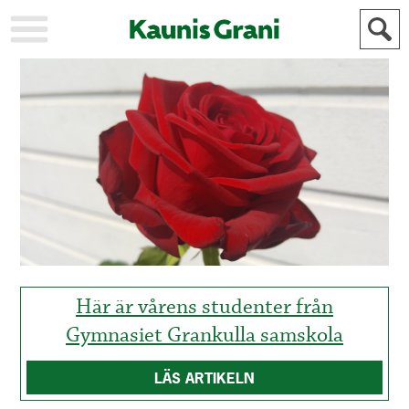
KAUPUNKI
STADEN
AJANKOHTAISTA
AKTUELLT
URHEILU
IDROTT
KULTTUURI
KULTUR
HISTORIA
HISTORIA
YLEINEN
ALLMÄN
FÖR
MAINOSTAJILLE
ANNONSÖRER
Här är vårens studenter från
Gymnasiet Grankulla samskola
LÄS ARTIKELN