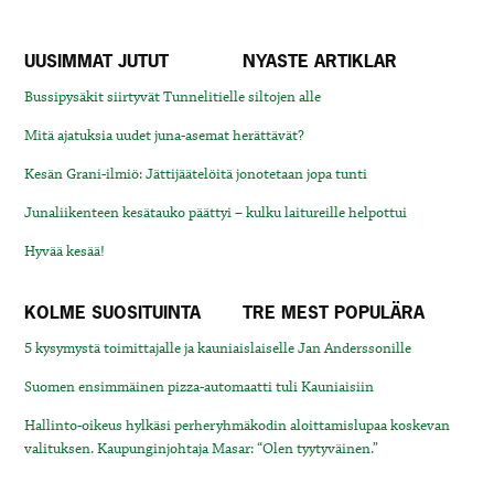
UUSIMMAT JUTUT
NYASTE ARTIKLAR
Bussipysäkit siirtyvät Tunnelitielle siltojen alle
Mitä ajatuksia uudet juna-asemat herättävät?
Kesän Grani-ilmiö: Jättijäätelöitä jonotetaan jopa tunti
Junaliikenteen kesätauko päättyi – kulku laitureille helpottui
Hyvää kesää!
KOLME SUOSITUINTA
TRE MEST POPULÄRA
5 kysymystä toimittajalle ja kauniaislaiselle Jan Anderssonille
Suomen ensimmäinen pizza-automaatti tuli Kauniaisiin
Hallinto-oikeus hylkäsi perheryhmäkodin aloittamislupaa koskevan
valituksen. Kaupunginjohtaja Masar: “Olen tyytyväinen.”