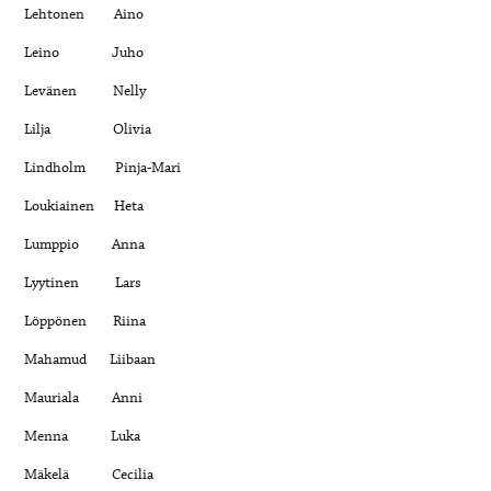
Lehtonen Aino
Leino Juho
Levänen Nelly
Lilja Olivia
Lindholm Pinja-Mari
Loukiainen Heta
Lumppio Anna
Lyytinen Lars
Löppönen Riina
Mahamud Liibaan
Mauriala Anni
Menna Luka
Mäkelä Cecilia