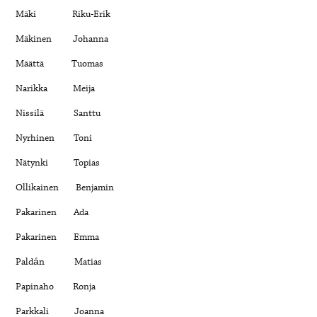
Mäki Riku-Erik
Mäkinen Johanna
Määttä Tuomas
Narikka Meija
Nissilä Santtu
Nyrhinen Toni
Nätynki Topias
Ollikainen Benjamin
Pakarinen Ada
Pakarinen Emma
Paldán Matias
Papinaho Ronja
Parkkali Joanna