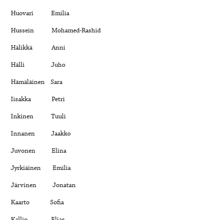
Huovari Emilia
Hussein Mohamed-Rashid
Hälikkä Anni
Hälli Juho
Hämäläinen Sara
Iisakka Petri
Inkinen Tuuli
Innanen Jaakko
Juvonen Elina
Jyrkiäinen Emilia
Järvinen Jonatan
Kaarto Sofia
Kallio Elias