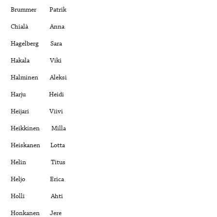
Brummer Patrik
Chialà Anna
Hagelberg Sara
Hakala Viki
Halminen Aleksi
Harju Heidi
Heijari Viivi
Heikkinen Milla
Heiskanen Lotta
Helin Titus
Heljo Erica
Holli Ahti
Honkanen Jere