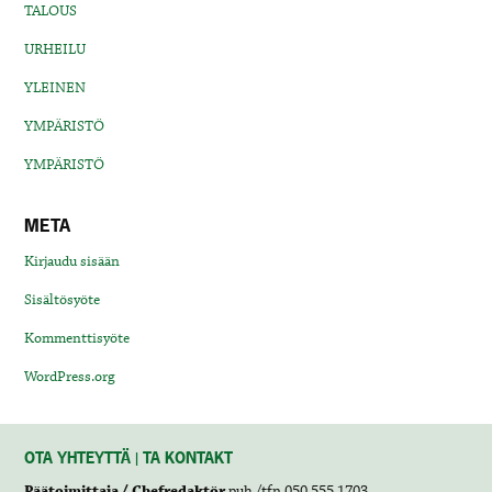
TALOUS
URHEILU
YLEINEN
YMPÄRISTÖ
YMPÄRISTÖ
META
Kirjaudu sisään
Sisältösyöte
Kommenttisyöte
WordPress.org
OTA YHTEYTTÄ | TA KONTAKT
Päätoimittaja / Chefredaktör
puh./tfn 050 555 1703