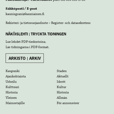
Sähköposti / E-post
kaunisgrani@kauniainen.fi
Rekisteri- ja tietosuojaseloste – Register- och datasekretess
NÄKÖISLEHTI | TRYCKTA TIDNINGEN
Lue lehdet
PDF-tiedostoina
.
Läs tidningarna i
PDF-format
.
ARKISTO | ARKIV
Kaupunki
Staden
Ajankohtaista
Aktuellt
Urheilu
Idrott
Kulttuuri
Kultur
Historia
Historia
Yleinen
Allmän
Mainostajille
För annonsörer