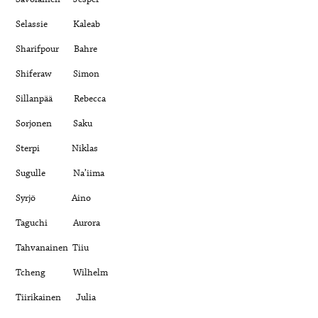
Selassie Kaleab
Sharifpour Bahre
Shiferaw Simon
Sillanpää Rebecca
Sorjonen Saku
Sterpi Niklas
Sugulle Na’iima
Syrjö Aino
Taguchi Aurora
Tahvanainen Tiiu
Tcheng Wilhelm
Tiirikainen Julia