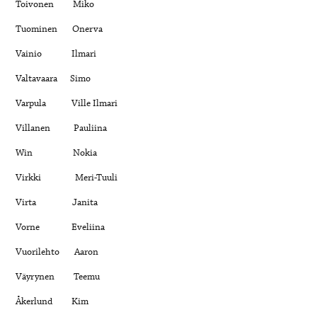
Toivonen Miko
Tuominen Onerva
Vainio Ilmari
Valtavaara Simo
Varpula Ville Ilmari
Villanen Pauliina
Win Nokia
Virkki Meri-Tuuli
Virta Janita
Vorne Eveliina
Vuorilehto Aaron
Väyrynen Teemu
Åkerlund Kim