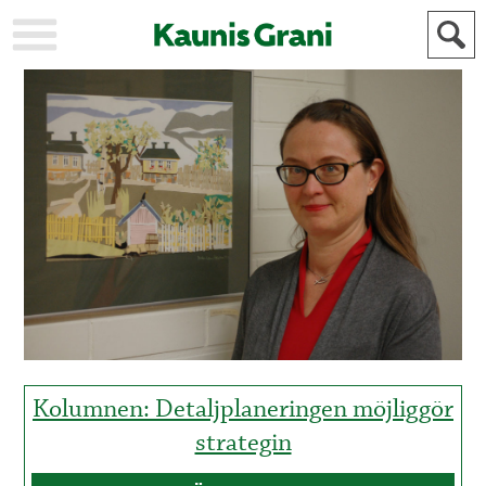
KAUPUNKI
STADEN
AJANKOHTAISTA
AKTUELLT
URHEILU
IDROTT
KULTTUURI
KULTUR
HISTORIA
HISTORIA
YLEINEN
ALLMÄN
FÖR
MAINOSTAJILLE
ANNONSÖRER
Kolumnen: Detaljplaneringen möjliggör
strategin