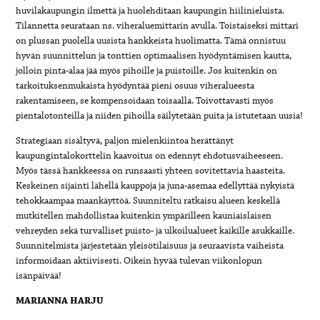
huvilakaupungin ilmettä ja huolehditaan kaupungin hiilinieluista.
Tilannetta seurataan ns. viheraluemittarin avulla. Toistaiseksi mittari
on plussan puolella uusista hankkeista huolimatta. Tämä onnistuu
hyvän suunnittelun ja tonttien optimaalisen hyödyntämisen kautta,
jolloin pinta-alaa jää myös pihoille ja puistoille. Jos kuitenkin on
tarkoituksenmukaista hyödyntää pieni osuus viheralueesta
rakentamiseen, se kompensoidaan toisaalla. Toivottavasti myös
pientalotonteilla ja niiden pihoilla säilytetään puita ja istutetaan uusia!
Strategiaan sisältyvä, paljon mielenkiintoa herättänyt
kaupungintalokorttelin kaavoitus on edennyt ehdotusvaiheeseen.
Myös tässä hankkeessa on runsaasti yhteen sovitettavia haasteita.
Keskeinen sijainti lähellä kauppoja ja juna-asemaa edellyttää nykyistä
tehokkaampaa maankäyttöä. Suunniteltu ratkaisu alueen keskellä
mutkitellen mahdollistaa kuitenkin ympärilleen kauniaislaisen
vehreyden sekä turvalliset puisto- ja ulkoilualueet kaikille asukkaille.
Suunnitelmista järjestetään yleisötilaisuus ja seuraavista vaiheista
informoidaan aktiivisesti. Oikein hyvää tulevan viikonlopun
isänpäivää!
MARIANNA HARJU