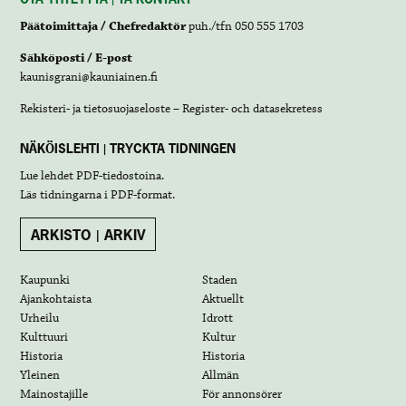
Päätoimittaja / Chefredaktör
puh./tfn 050 555 1703
Sähköposti / E-post
kaunisgrani@kauniainen.fi
Rekisteri- ja tietosuojaseloste – Register- och datasekretess
NÄKÖISLEHTI | TRYCKTA TIDNINGEN
Lue lehdet
PDF-tiedostoina
.
Läs tidningarna i
PDF-format
.
ARKISTO | ARKIV
Kaupunki
Staden
Ajankohtaista
Aktuellt
Urheilu
Idrott
Kulttuuri
Kultur
Historia
Historia
Yleinen
Allmän
Mainostajille
För annonsörer