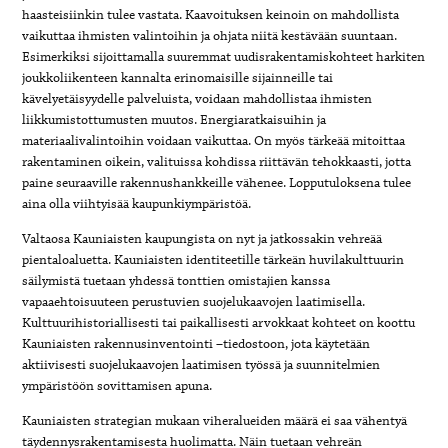
haasteisiinkin tulee vastata. Kaavoituksen keinoin on mahdollista
vaikuttaa ihmisten valintoihin ja ohjata niitä kestävään suuntaan.
Esimerkiksi sijoittamalla suuremmat uudisrakentamiskohteet harkiten
joukkoliikenteen kannalta erinomaisille sijainneille tai
kävelyetäisyydelle palveluista, voidaan mahdollistaa ihmisten
liikkumistottumusten muutos. Energiaratkaisuihin ja
materiaalivalintoihin voidaan vaikuttaa. On myös tärkeää mitoittaa
rakentaminen oikein, valituissa kohdissa riittävän tehokkaasti, jotta
paine seuraaville rakennushankkeille vähenee. Lopputuloksena tulee
aina olla viihtyisää kaupunkiympäristöä.
Valtaosa Kauniaisten kaupungista on nyt ja jatkossakin vehreää
pientaloaluetta. Kauniaisten identiteetille tärkeän huvilakulttuurin
säilymistä tuetaan yhdessä tonttien omistajien kanssa
vapaaehtoisuuteen perustuvien suojelukaavojen laatimisella.
Kulttuurihistoriallisesti tai paikallisesti arvokkaat kohteet on koottu
Kauniaisten rakennusinventointi –tiedostoon, jota käytetään
aktiivisesti suojelukaavojen laatimisen työssä ja suunnitelmien
ympäristöön sovittamisen apuna.
Kauniaisten strategian mukaan viheralueiden määrä ei saa vähentyä
täydennysrakentamisesta huolimatta. Näin tuetaan vehreän