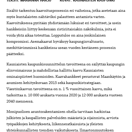
TEKSTI: MARIANNA HARJU
KUVAT: KAUNIAISTEN KAUPUNKI
Sisältö tarkentuu kaavoitusprosessin eri vaiheissa, jotka asetetaan aina
myös kuntalaisten nähtäviksi palautteen antamista varten.
Kaavoituksessa pyritään yhdistämään lukuisat eri tavoitteet, ja usein
hankkeisiin liittyy keskenään ristiriitaisiakin näkökulmia, joita ei
voida yhtä aikaa toteuttaa. Lopputulos on aina jonkinlainen
kompromissi. Asemakaavat hyväksyy kaupunginvaltuusto,
merkittävimmissä hankkeissa usean vuoden kestäneen prosessin
päätteeksi.
Kauniaisten kaupunkisuunnittelun tavoitteena on säilyttää kaupungin
elinvoimaisuus ja mahdollistaa hallittu kasvu Kauniaisten
ominaispiirteet huomioiden. Kaavahankkeet perustuvat Maankäytön ja
asumisen kehityskuvaan 2015 sekä kaupunkistrategiaan.
Väestönkasvun tavoitteena on n. 1 % vuosittainen kasvu, mikä
tarkoittaa n. 10 000 asukasta vuonna 2020 ja 12 000 asukasta vuoteen
2040 mennessä.
Monipuolisen asuntorakentamisen ohella tarvitaan harkintaa
julkisten ja kaupallisten palveluiden määrästä ja sijainnista, arviota
työpaikkojen kehityksestä, liikenneratkaisuista ja yleisten
yhteiskunnallisten trendien vaikutuksesta. Ilmastonmuutoksen