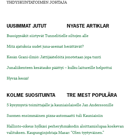
YHDYSKUNTATOIMEN JOHTAJA
UUSIMMAT JUTUT
NYASTE ARTIKLAR
Bussipysäkit siirtyvät Tunnelitielle siltojen alle
Mitä ajatuksia uudet juna-asemat herättävät?
Kesän Grani-ilmiö: Jättijäätelöitä jonotetaan jopa tunti
Junaliikenteen kesätauko päättyi – kulku laitureille helpottui
Hyvää kesää!
KOLME SUOSITUINTA
TRE MEST POPULÄRA
5 kysymystä toimittajalle ja kauniaislaiselle Jan Anderssonille
Suomen ensimmäinen pizza-automaatti tuli Kauniaisiin
Hallinto-oikeus hylkäsi perheryhmäkodin aloittamislupaa koskevan
valituksen. Kaupunginjohtaja Masar: “Olen tyytyväinen.”