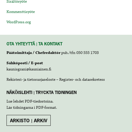
Sisältösyöte
Kommenttisyöte
WordPress.org
OTA YHTEYTTÄ | TA KONTAKT
Päätoimittaja / Chefredaktör
puh./tfn 050 555 1703
Sähköposti / E-post
kaunisgrani@kauniainen.fi
Rekisteri- ja tietosuojaseloste – Register- och datasekretess
NÄKÖISLEHTI | TRYCKTA TIDNINGEN
Lue lehdet
PDF-tiedostoina
.
Läs tidningarna i
PDF-format
.
ARKISTO | ARKIV