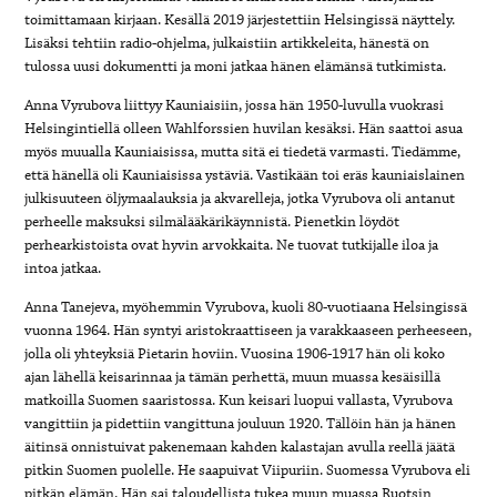
toimittamaan kirjaan. Kesällä 2019 järjestettiin Helsingissä näyttely.
Lisäksi tehtiin radio-ohjelma, julkaistiin artikkeleita, hänestä on
tulossa uusi dokumentti ja moni jatkaa hänen elämänsä tutkimista.
Anna Vyrubova liittyy Kauniaisiin, jossa hän 1950-luvulla vuokrasi
Helsingintiellä olleen Wahlforssien huvilan kesäksi. Hän saattoi asua
myös muualla Kauniaisissa, mutta sitä ei tiedetä varmasti. Tiedämme,
että hänellä oli Kauniaisissa ystäviä. Vastikään toi eräs kauniaislainen
julkisuuteen öljymaalauksia ja akvarelleja, jotka Vyrubova oli antanut
perheelle maksuksi silmälääkärikäynnistä. Pienetkin löydöt
perhearkistoista ovat hyvin arvokkaita. Ne tuovat tutkijalle iloa ja
intoa jatkaa.
Anna Tanejeva, myöhemmin Vyrubova, kuoli 80-vuotiaana Helsingissä
vuonna 1964. Hän syntyi aristokraattiseen ja varakkaaseen perheeseen,
jolla oli yhteyksiä Pietarin hoviin. Vuosina 1906-1917 hän oli koko
ajan lähellä keisarinnaa ja tämän perhettä, muun muassa kesäisillä
matkoilla Suomen saaristossa. Kun keisari luopui vallasta, Vyrubova
vangittiin ja pidettiin vangittuna jouluun 1920. Tällöin hän ja hänen
äitinsä onnistuivat pakenemaan kahden kalastajan avulla reellä jäätä
pitkin Suomen puolelle. He saapuivat Viipuriin. Suomessa Vyrubova eli
pitkän elämän. Hän sai taloudellista tukea muun muassa Ruotsin