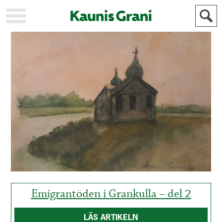
KAUPUNKI
STADEN
AJANKOHTAISTA
AKTUELLT
URHEILU
IDROTT
KULTTUURI
KULTUR
HISTORIA
HISTORIA
YLEINEN
ALLMÄN
FÖR
MAINOSTAJILLE
ANNONSÖRER
Emigrantöden i Grankulla – del 2
LÄS ARTIKELN