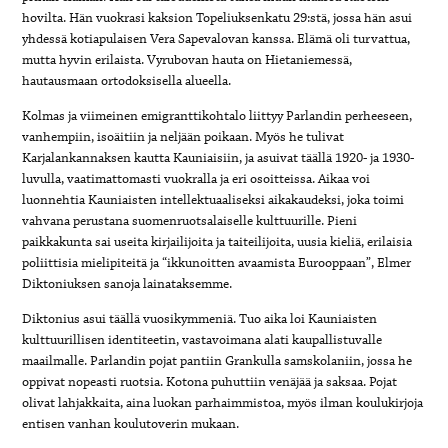
hovilta. Hän vuokrasi kaksion Topeliuksenkatu 29:stä, jossa hän asui
yhdessä kotiapulaisen Vera Sapevalovan kanssa. Elämä oli turvattua,
mutta hyvin erilaista. Vyrubovan hauta on Hietaniemessä,
hautausmaan ortodoksisella alueella.
Kolmas ja viimeinen emigranttikohtalo liittyy Parlandin perheeseen,
vanhempiin, isoäitiin ja neljään poikaan. Myös he tulivat
Karjalankannaksen kautta Kauniaisiin, ja asuivat täällä 1920- ja 1930-
luvulla, vaatimattomasti vuokralla ja eri osoitteissa. Aikaa voi
luonnehtia Kauniaisten intellektuaaliseksi aikakaudeksi, joka toimi
vahvana perustana suomenruotsalaiselle kulttuurille. Pieni
paikkakunta sai useita kirjailijoita ja taiteilijoita, uusia kieliä, erilaisia
poliittisia mielipiteitä ja “ikkunoitten avaamista Eurooppaan”, Elmer
Diktoniuksen sanoja lainataksemme.
Diktonius asui täällä vuosikymmeniä. Tuo aika loi Kauniaisten
kulttuurillisen identiteetin, vastavoimana alati kaupallistuvalle
maailmalle. Parlandin pojat pantiin Grankulla samskolaniin, jossa he
oppivat nopeasti ruotsia. Kotona puhuttiin venäjää ja saksaa. Pojat
olivat lahjakkaita, aina luokan parhaimmistoa, myös ilman koulukirjoja
entisen vanhan koulutoverin mukaan.