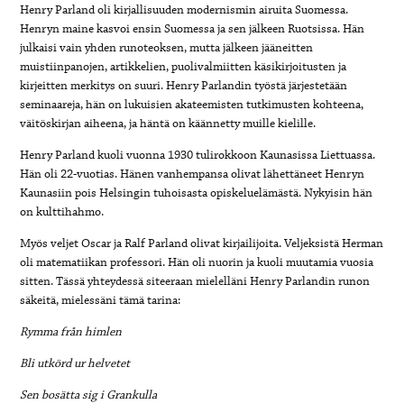
Henry Parland oli kirjallisuuden modernismin airuita Suomessa.
Henryn maine kasvoi ensin Suomessa ja sen jälkeen Ruotsissa. Hän
julkaisi vain yhden runoteoksen, mutta jälkeen jääneitten
muistiinpanojen, artikkelien, puolivalmiitten käsikirjoitusten ja
kirjeitten merkitys on suuri. Henry Parlandin työstä järjestetään
seminaareja, hän on lukuisien akateemisten tutkimusten kohteena,
väitöskirjan aiheena, ja häntä on käännetty muille kielille.
Henry Parland kuoli vuonna 1930 tulirokkoon Kaunasissa Liettuassa.
Hän oli 22-vuotias. Hänen vanhempansa olivat lähettäneet Henryn
Kaunasiin pois Helsingin tuhoisasta opiskeluelämästä. Nykyisin hän
on kulttihahmo.
Myös veljet Oscar ja Ralf Parland olivat kirjailijoita. Veljeksistä Herman
oli matematiikan professori. Hän oli nuorin ja kuoli muutamia vuosia
sitten. Tässä yhteydessä siteeraan mielelläni Henry Parlandin runon
säkeitä, mielessäni tämä tarina:
Rymma från himlen
Bli utkörd ur helvetet
Sen bosätta sig i Grankulla