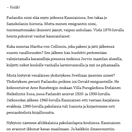
– Voilá!
Parlandin nimi elää myös jatkossa Kauniaisissa. Sen takaa jo
Samskolanin historia. Mutta monen emigrantin nimi,
tuntemattomaksi ikuisesti jäänyt, vaipuu unholaan. Vielä 1970-luvulla
heistä puhuivat vanhat kauniaislaiset.
Kuka muistaa Martha von Collinsin, joka pakeni ja jätti jälkeensä
suuren varallisuuden? Sen jälkeen hän huolehti perheestään
valmistamalla karamellejä pienessä mökissä Jorvin maatilan alueella,
kuljetti nekut koululle vanhalla lastenvaunulla ja myi ne pihamaalla.
Mistä löytyvät venäläisen yhdistyksen Svetlizan jäsenten nimet?
Yhdistyksen perusti Parlandin poikien isä Osvald emigranteille. He
kokoontuivat Arne Runebergin mukaan Villa Furugårdissa Eteläinen
Heikelintie 3:ssa, jossa Parlandit asuivat 1920- ja 1930-luvulla.
Jatkosodan jälkeen 1940-luvulla Kauniainen otti vastaan karjalaisia
evakkoja. 1980-luvulla pakolaisia tuli Iranista ja kirjastomme osti
persiankielistä kirjallisuutta.
Nykyisin näemme afrikkalaisia pakolaislapsia kouluissa. Kauniainen
on avannut ikkunat kauas maailmaan. Ja kaikkiin ilmansuuntiin.