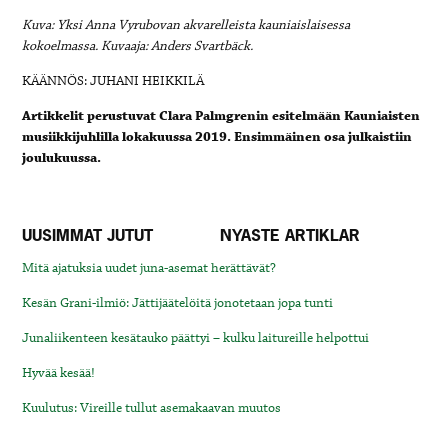
Kuva: Yksi Anna Vyrubovan akvarelleista kauniaislaisessa
kokoelmassa. Kuvaaja: Anders Svartbäck.
KÄÄNNÖS: JUHANI HEIKKILÄ
Artikkelit perustuvat Clara Palmgrenin esitelmään Kauniaisten
musiikkijuhlilla lokakuussa 2019. Ensimmäinen osa julkaistiin
joulukuussa.
UUSIMMAT JUTUT
NYASTE ARTIKLAR
Mitä ajatuksia uudet juna-asemat herättävät?
Kesän Grani-ilmiö: Jättijäätelöitä jonotetaan jopa tunti
Junaliikenteen kesätauko päättyi – kulku laitureille helpottui
Hyvää kesää!
Kuulutus: Vireille tullut asemakaavan muutos