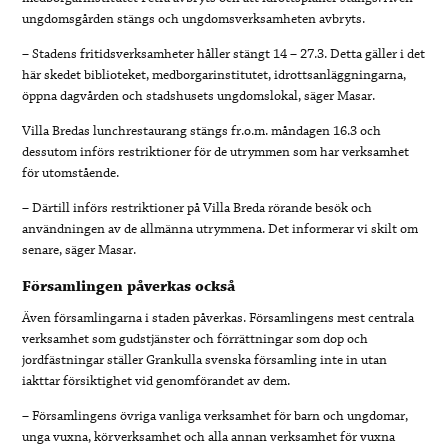
ungdomsgården stängs och ungdomsverksamheten avbryts.
– Stadens fritidsverksamheter håller stängt 14 – 27.3. Detta gäller i det
här skedet biblioteket, medborgarinstitutet, idrottsanläggningarna,
öppna dagvården och stadshusets ungdomslokal, säger Masar.
Villa Bredas lunchrestaurang stängs fr.o.m. måndagen 16.3 och
dessutom införs restriktioner för de utrymmen som har verksamhet
för utomstående.
–
Därtill införs restriktioner på Villa Breda rörande besök och
användningen av de allmänna utrymmena. Det informerar vi skilt om
senare, säger Masar.
Församlingen påverkas också
Även församlingarna i staden påverkas. Församlingens mest centrala
verksamhet som gudstjänster och förrättningar som dop och
jordfästningar ställer Grankulla svenska församling inte in utan
iakttar försiktighet vid genomförandet av dem.
– Församlingens övriga vanliga verksamhet för barn och ungdomar,
unga vuxna, körverksamhet och alla annan verksamhet för vuxna