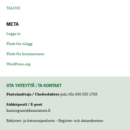
TALOUS
META
Logga in
Flöde för inlägg
Flöde för kommentarer
WordPress.org
OTA YHTEYTTÄ | TA KONTAKT
Päätoimittaja / Chefredaktör
puh./tfn 050 555 1703
Sähköposti / E-post
kaunisgrani@kauniainen.fi
Rekisteri- ja tietosuojaseloste – Register- och datasekretess