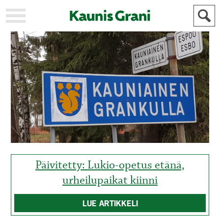
KAUPUNKI
STADEN
AJANKOHTAISTA
AKTUELLT
URHEILU
IDROTT
KULTTUURI
KULTUR
HISTORIA
HISTORIA
YLEINEN
ALLMÄN
FÖR
MAINOSTAJILLE
ANNONSÖRER
Päivitetty: Lukio-opetus etänä,
urheilupaikat kiinni
LUE ARTIKKELI