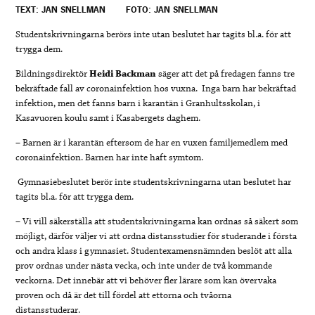
TEXT: JAN SNELLMAN
FOTO: JAN SNELLMAN
Studentskrivningarna berörs inte utan beslutet har tagits bl.a. för att
trygga dem.
Bildningsdirektör
Heidi Backman
säger att det på fredagen fanns tre
bekräftade fall av coronainfektion hos vuxna. Inga barn har bekräftad
infektion, men det fanns barn i karantän i Granhultsskolan, i
Kasavuoren koulu samt i Kasabergets daghem.
– Barnen är i karantän eftersom de har en vuxen familjemedlem med
coronainfektion. Barnen har inte haft symtom.
Gymnasiebeslutet berör inte studentskrivningarna utan beslutet har
tagits bl.a. för att trygga dem.
– Vi vill säkerställa att studentskrivningarna kan ordnas så säkert som
möjligt, därför väljer vi att ordna distansstudier för studerande i första
och andra klass i gymnasiet. Studentexamensnämnden beslöt att alla
prov ordnas under nästa vecka, och inte under de två kommande
veckorna. Det innebär att vi behöver fler lärare som kan övervaka
proven och då är det till fördel att ettorna och tvåorna
distansstuderar.