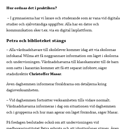
Hur ordnas det i praktiken?
–
I gymnasierna har vi lärare och studerande som är vana vid digitala
studier och självständiga uppgifter. Alla har en dator och
kommunikation sker t.ex. via en digital lärplattform.
Petra och biblioteket stängs
–
Alla vårdnadshavare till skolelever kommer idag att via skolornas
infokanal Wilma att få noggrannare information om läget i skolorna
och undervisningen. Vårdnadshavarna till klasskamrater till de barn
som satts i karantän kommer att få ett separat infobrev, säger
stadsdirektör
Christoffer Masar
.
Även daghemmen informerar föräldrarna om detaljerna kring
dagisverksamheten.
– Vid daghemmen fortsätter verksamheten tills vidare normalt.
Vårdnadshavarna informeras i dag om situationen vid daghemmen
och i grupperna och hur man agerar om läget förändras, säger Masar.
På fredagen beslutades också om att undervisningen vid
medborgarinstitutet Petra avbryts och att idrottsplaner stängs. Även