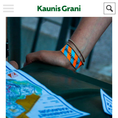
KAUPUNKI
STADEN
AJANKOHTAISTA
AKTUELLT
URHEILU
IDROTT
KULTTUURI
KULTUR
HISTORIA
HISTORIA
YLEINEN
ALLMÄN
FÖR
MAINOSTAJILLE
ANNONSÖRER