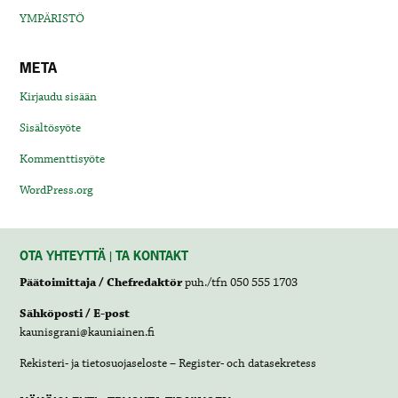
YMPÄRISTÖ
META
Kirjaudu sisään
Sisältösyöte
Kommenttisyöte
WordPress.org
OTA YHTEYTTÄ | TA KONTAKT
Päätoimittaja / Chefredaktör
puh./tfn 050 555 1703
Sähköposti / E-post
kaunisgrani@kauniainen.fi
Rekisteri- ja tietosuojaseloste – Register- och datasekretess