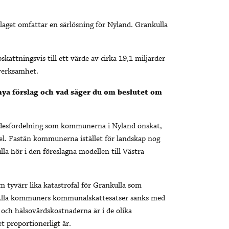
slaget omfattar en särlösning för Nyland. Grankulla
ttningsvis till ett värde av cirka 19,1 miljarder
 verksamhet.
a förslag och vad säger du om beslutet om
ådesfördelning som kommunerna i Nyland önskat,
del. Fastän kommunerna istället för landskap nog
 hör i den föreslagna modellen till Västra
m tyvärr lika katastrofal för Grankulla som
. Alla kommuners kommunalskattesatser sänks med
 och hälsovårdskostnaderna är i de olika
 proportionerligt är.