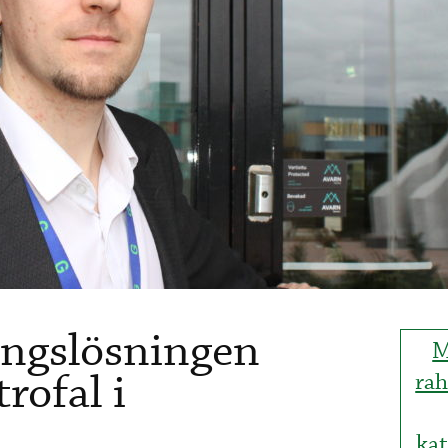
ingslösningen
M
rofal i
rah
kat