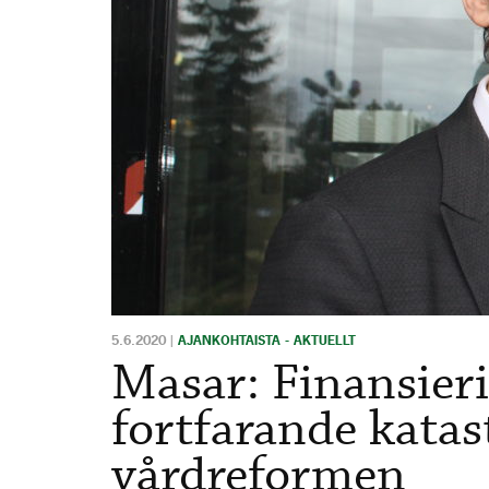
5.6.2020
|
AJANKOHTAISTA - AKTUELLT
Masar: Finansier
fortfarande katast
vårdreformen