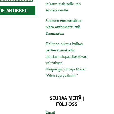
ja kauniaislaiselle Jan
UE ARTIKKELI
Anderssonille
Suomen ensimmäinen
pizza-automaatti tuli
Kauniaisiin
Hallinto-oikeus hylkäsi
perheryhmäkodin
aloittamislupaa koskevan
valituksen.
Kaupunginjohtaja Masar:
“Olen tyytyväinen.”
SEURAA MEITÄ |
FÖLJ OSS
Email