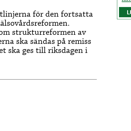
tlinjerna för den fortsatta
L
hälsovårdsreformen.
 om strukturreformen av
terna ska sändas på remiss
t ska ges till riksdagen i