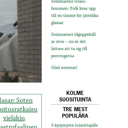
Sommarens Grani-
fenomen: Folk köar upp
till en timme för jättelika
glassar
Sommarens tåguppehåll
är över – nu är det
lättare att ta sig till
perrongerna
Glad sommar!
KOLME
asar: Soten
SUOSITUINTA
oitusratkaisu
TRE MEST
POPULÄRA
vieläkin
astrofaalinen
5 kysymystä toimittajalle