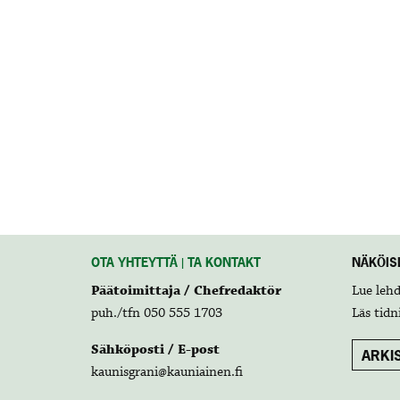
OTA YHTEYTTÄ | TA KONTAKT
NÄKÖISL
Päätoimittaja / Chefredaktör
Lue leh
puh./tfn 050 555 1703
Läs tidn
Sähköposti / E-post
ARKIS
kaunisgrani@kauniainen.fi