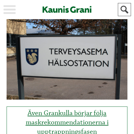
KAUPUNKI
STADEN
AJANKOHTAISTA
AKTUELLT
URHEILU
IDROTT
KULTTUURI
KULTUR
HISTORIA
HISTORIA
YLEINEN
ALLMÄN
FÖR
MAINOSTAJILLE
ANNONSÖRER
Även Grankulla börjar följa
maskrekommendationerna i
upptrappningsfasen