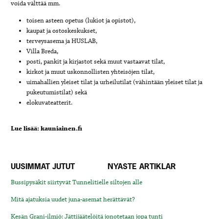
voida välttää mm.
toisen asteen opetus (lukiot ja opistot),
kaupat ja ostoskeskukset,
terveysasema ja HUSLAB,
Villa Breda,
posti, pankit ja kirjastot sekä muut vastaavat tilat,
kirkot ja muut uskonnollisten yhteisöjen tilat,
uimahallien yleiset tilat ja urheilutilat (vähintään yleiset tilat ja
pukeutumistilat) sekä
elokuvateatterit.
Lue lisää: kauniainen.fi
UUSIMMAT JUTUT
NYASTE ARTIKLAR
Bussipysäkit siirtyvät Tunnelitielle siltojen alle
Mitä ajatuksia uudet juna-asemat herättävät?
Kesän Grani-ilmiö: Jättijäätelöitä jonotetaan jopa tunti