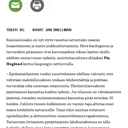
TEKSTI: KG
KUVAT: JAN SNELLMAN
Kauniaisissakin on nyt syytä varautua tartuntojen määrän
lisääntymiseen ja uusiin joukkoaltistumisiin. Hyvä käsihygienia ja
turvavälien pitäminen ovat kasvomaskien oikean käytön ohella
edelleen ensiarvoisen tärkeitä, muistuttaa johtava ylilääkäri
Pia
Höglund
kertoo kaupungin nettisivuilla.
– Epidemiatilanteen vuoksi suosittelemme edelleen vahvasti, että
vältetään mahdollisuuksien mukaan lähikontakteja ja pidetään
turvavälejä sekä suositaan etäasiointia. Yksityistilaisuuksien
järjestämistä kannattaa harkita tarkoin. Jos tilaisuus on välttämätöntä
järjestää, vieraiden enimmäismääränä kannattaa pitää enintään 20
henkeä. Juhlista toiseen kulkeminen on varmin tapa altistaa suuri
määrä henkilöitä tartunnoille. Tämä tulisi muistaa erityisesti
opiskelijoiden ja abiturienttien suunnittelemissa tapahtumissa.
Tartuntojen leviämisen pysäyttäminen lähikontakteissa on tällä