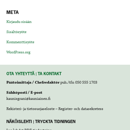
META
Kirjaudu sisään
Sisältösyöte
Kommenttisyöte
WordPress.org
OTA YHTEYTTÄ | TA KONTAKT
Päätoimittaja / Chefredaktör
puh./tfn 050 555 1703
Sähköposti / E-post
kaunisgrani@kauniainen.fi
Rekisteri- ja tietosuojaseloste – Register- och datasekretess
NÄKÖISLEHTI | TRYCKTA TIDNINGEN