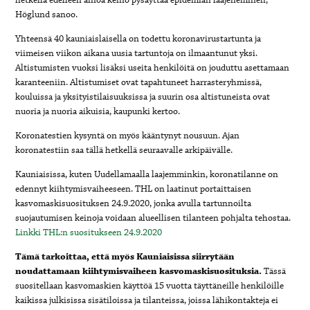
hetkellä edelleen ainoa keino pysäyttää epidemian laajeneminen,
Höglund sanoo.
Yhteensä 40 kauniaislaisella on todettu koronavirustartunta ja
viimeisen viikon aikana uusia tartuntoja on ilmaantunut yksi.
Altistumisten vuoksi lisäksi useita henkilöitä on jouduttu asettamaan
karanteeniin. Altistumiset ovat tapahtuneet harrasteryhmissä,
kouluissa ja yksityistilaisuuksissa ja suurin osa altistuneista ovat
nuoria ja nuoria aikuisia, kaupunki kertoo.
Koronatestien kysyntä on myös kääntynyt nousuun. Ajan
koronatestiin saa tällä hetkellä seuraavalle arkipäivälle.
Kauniaisissa, kuten Uudellamaalla laajemminkin, koronatilanne on
edennyt kiihtymisvaiheeseen. THL on laatinut portaittaisen
kasvomaskisuosituksen 24.9.2020, jonka avulla tartunnoilta
suojautumisen keinoja voidaan alueellisen tilanteen pohjalta tehostaa.
Linkki THL:n suositukseen 24.9.2020
Tämä tarkoittaa, että myös Kauniaisissa siirrytään
noudattamaan kiihtymisvaiheen kasvomaskisuosituksia.
Tässä
suositellaan kasvomaskien käyttöä 15 vuotta täyttäneille henkilöille
kaikissa julkisissa sisätiloissa ja tilanteissa, joissa lähikontakteja ei