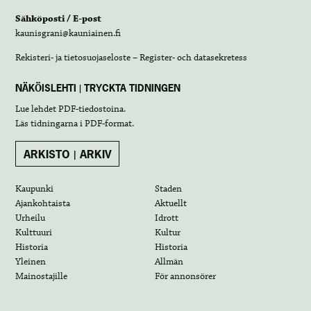
Sähköposti / E-post
kaunisgrani@kauniainen.fi
Rekisteri- ja tietosuojaseloste – Register- och datasekretess
NÄKÖISLEHTI | TRYCKTA TIDNINGEN
Lue lehdet
PDF-tiedostoina
.
Läs tidningarna i
PDF-format
.
ARKISTO | ARKIV
Kaupunki
Staden
Ajankohtaista
Aktuellt
Urheilu
Idrott
Kulttuuri
Kultur
Historia
Historia
Yleinen
Allmän
Mainostajille
För annonsörer