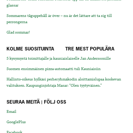
glassar
Sommarens tåguppehåll är över – nu är det lättare att ta sig till
perrongerna
Glad sommar!
KOLME SUOSITUINTA
TRE MEST POPULÄRA
5 kysymystä toimittajalle ja kauniaislaiselle Jan Anderssonille
Suomen ensimmäinen pizza-automaatti tuli Kauniaisiin
Hallinto-oikeus hylkäsi perheryhmäkodin aloittamislupaa koskevan
valituksen. Kaupunginjohtaja Masar: “Olen tyytyväinen.”
SEURAA MEITÄ | FÖLJ OSS
Email
GooglePlus
Facebook