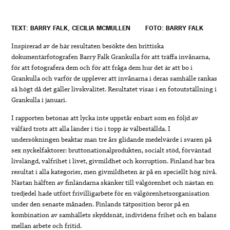
TEXT: BARRY FALK, CECILIA MCMULLEN
FOTO: BARRY FALK
Inspirerad av de här resultaten besökte den brittiska
dokumentärfotografen Barry Falk Grankulla för att träffa invånarna,
för att fotografera dem och för att fråga dem hur det är att bo i
Grankulla och varför de upplever att invånarna i deras samhälle rankas
så högt då det gäller livskvalitet. Resultatet visas i en fotoutställning i
Grankulla i januari.
I rapporten betonas att lycka inte uppstår enbart som en följd av
välfärd trots att alla länder i tio i topp är välbeställda. I
undersökningen beaktar man tre års glidande medelvärde i svaren på
sex nyckelfaktorer: bruttonationalprodukten, socialt stöd, förväntad
livslängd, valfrihet i livet, givmildhet och korruption. Finland har bra
resultat i alla kategorier, men givmildheten är på en speciellt hög nivå.
Nästan hälften av finländarna skänker till välgörenhet och nästan en
tredjedel hade utfört frivilligarbete för en välgörenhetsorganisation
under den senaste månaden. Finlands tätposition beror på en
kombination av samhällets skyddsnät, individens frihet och en balans
mellan arbete och fritid.