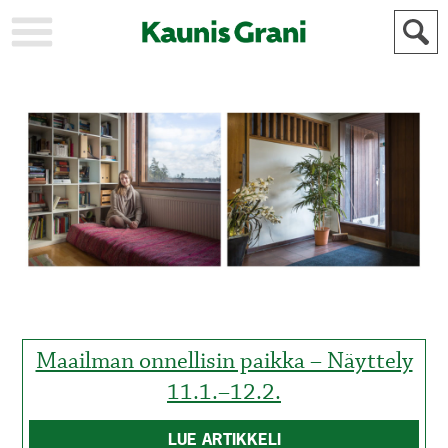
KAUPUNKI
STADEN
AJANKOHTAISTA
AKTUELLT
URHEILU
IDROTT
KULTTUURI
KULTUR
HISTORIA
HISTORIA
YLEINEN
ALLMÄN
FÖR
MAINOSTAJILLE
ANNONSÖRER
Maailman onnellisin paikka – Näyttely
11.1.–12.2.
LUE ARTIKKELI