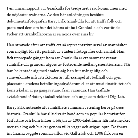
I en annan rapport var Grankulla för tredje året i rad kommunen med
de nöjdaste invånarna. Av den här anledningen besökte
dokumentärfotografen Barry Falk Grankulla för att träffa folk och
prata med dem om hur det känns att bo i Grankulla och varför de
tycker att Grankullaborna är så nöjda över sina liv.
Han strävade efter att träffa ett så representativt urval av människor
som möjligt för sitt porträtt av staden i fotografier och samtal. Han
fick upprepade gånger höra att Grankulla är ett sammansvetsat
samhälle där grunden utgörs av förtroende mellan generationerna. När
han bekantade sig med staden såg han hur mångsidig och
samverkande infrastrukturen är, till exempel att bollhall och gym
placerats i stadens befolkningsskyddsrum eller att musikinstitutet och
konstskolan är på gångavstånd från varandra. Han träffade
avtalsbrandkårister, stadsdirektören och unga som deltar i DigiLab.
Barry Falk noterade att samhällets sammansvetsning beror på dess
historia. Grankulla har alltid varit känd som en populär hemvist för
författare och konstnärer. I början av 1900-talet fanns här inte mycket
mer än skog och buskar genom vilka vägar och stigar löpte. De första
invånarna byggde sommarvillor vid Gallträsk och 1908 fick byn en