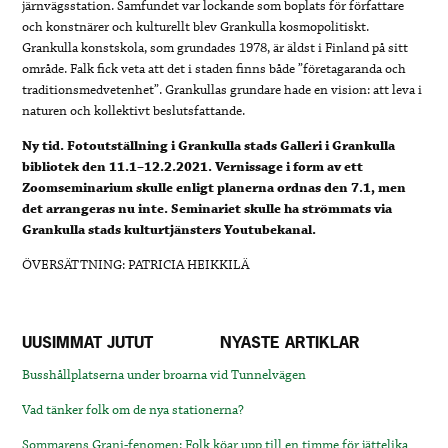
järnvägsstation. Samfundet var lockande som boplats för författare
och konstnärer och kulturellt blev Grankulla kosmopolitiskt.
Grankulla konstskola, som grundades 1978, är äldst i Finland på sitt
område. Falk fick veta att det i staden finns både ”företagaranda och
traditionsmedvetenhet”. Grankullas grundare hade en vision: att leva i
naturen och kollektivt beslutsfattande.
Ny tid. Fotoutställning i Grankulla stads Galleri i Grankulla
bibliotek den 11.1–12.2.2021. Vernissage i form av ett
Zoomseminarium skulle enligt planerna ordnas den 7.1, men
det arrangeras nu inte. Seminariet skulle ha strömmats via
Grankulla stads kulturtjänsters Youtubekanal.
ÖVERSÄTTNING: PATRICIA HEIKKILÄ
UUSIMMAT JUTUT
NYASTE ARTIKLAR
Busshållplatserna under broarna vid Tunnelvägen
Vad tänker folk om de nya stationerna?
Sommarens Grani-fenomen: Folk köar upp till en timme för jättelika