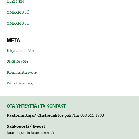
YLEINEN
YMPÄRISTÖ
YMPÄRISTÖ
META
Kirjaudu sisään
Sisältösyöte
Kommenttisyöte
WordPress.org
OTA YHTEYTTÄ | TA KONTAKT
Päätoimittaja / Chefredaktör
puh./tfn 050 555 1703
Sähköposti / E-post
kaunisgrani@kauniainen.fi