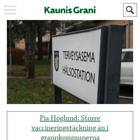
KAUPUNKI
STADEN
AJANKOHTAISTA
AKTUELLT
URHEILU
IDROTT
KULTTUURI
KULTUR
HISTORIA
HISTORIA
YLEINEN
ALLMÄN
FÖR
MAINOSTAJILLE
ANNONSÖRER
Pia Höglund: Större
vaccineringstäckning än i
grannkommunerna