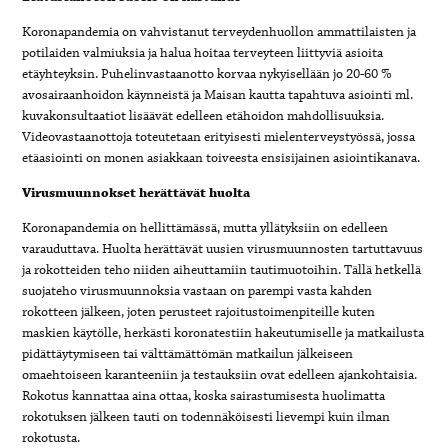
Koronapandemia on vahvistanut terveydenhuollon ammattilaisten ja
potilaiden valmiuksia ja halua hoitaa terveyteen liittyviä asioita
etäyhteyksin. Puhelinvastaanotto korvaa nykyisellään jo 20-60 %
avosairaanhoidon käynneistä ja Maisan kautta tapahtuva asiointi ml.
kuvakonsultaatiot lisäävät edelleen etähoidon mahdollisuuksia.
Videovastaanottoja toteutetaan erityisesti mielenterveystyössä, jossa
etäasiointi on monen asiakkaan toiveesta ensisijainen asiointikanava.
Virusmuunnokset herättävät huolta
Koronapandemia on hellittämässä, mutta yllätyksiin on edelleen
varauduttava. Huolta herättävät uusien virusmuunnosten tartuttavuus
ja rokotteiden teho niiden aiheuttamiin tautimuotoihin. Tällä hetkellä
suojateho virusmuunnoksia vastaan on parempi vasta kahden
rokotteen jälkeen, joten perusteet rajoitustoimenpiteille kuten
maskien käytölle, herkästi koronatestiin hakeutumiselle ja matkailusta
pidättäytymiseen tai välttämättömän matkailun jälkeiseen
omaehtoiseen karanteeniin ja testauksiin ovat edelleen ajankohtaisia.
Rokotus kannattaa aina ottaa, koska sairastumisesta huolimatta
rokotuksen jälkeen tauti on todennäköisesti lievempi kuin ilman
rokotusta.