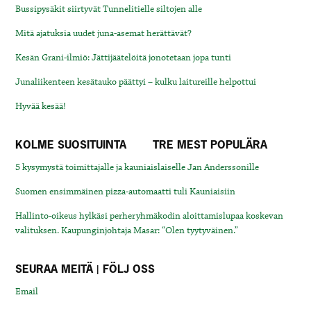
Bussipysäkit siirtyvät Tunnelitielle siltojen alle
Mitä ajatuksia uudet juna-asemat herättävät?
Kesän Grani-ilmiö: Jättijäätelöitä jonotetaan jopa tunti
Junaliikenteen kesätauko päättyi – kulku laitureille helpottui
Hyvää kesää!
KOLME SUOSITUINTA
TRE MEST POPULÄRA
5 kysymystä toimittajalle ja kauniaislaiselle Jan Anderssonille
Suomen ensimmäinen pizza-automaatti tuli Kauniaisiin
Hallinto-oikeus hylkäsi perheryhmäkodin aloittamislupaa koskevan
valituksen. Kaupunginjohtaja Masar: “Olen tyytyväinen.”
SEURAA MEITÄ | FÖLJ OSS
Email