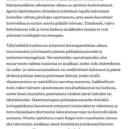
kehityshankkeen edistämisen aikana on ajoittain huolestuttanut.
Apotin käyttöönoton yhteydessä huhtikuun lopulla halusimme
kuitenkin välttää palvelujen rajoittamista, jotta emme kasvattaisi
hoitovelkaa ja siirtäisi asioita pitkälle tulevaan. Tiimihenki, vahva
kehittämisen tuki ja viime kädessä asiakkaiden ymmärrys ovat
auttaneet ruuhkapäivinä eteenpäin.
Tällä hetkellä huolena on erityisesti koronapandemian aikana
tunnistamatta ja hoitamatta jääneet pitkäaikaissairaudet ja
mielenterveysongelmat. Terveyshyödyn saavuttamiseksi olisi
ensiarvoisen tärkeää tunnistaa ne asiakkaat, joiden riski diabetekseen
tai sydän- ja verisuonisairauksiin on merkittävästi kohonnut ja päästä
yhdessä potilaan kanssa pohtimaan keinoja, joiden avulla
elämäntavoissa on mahdollista saavuttaa muutosta. Lääkkeellinen
hoito tukee vahvasti sairastumisen ennaltaehkäisyssä tai hoidossa,
mutta ilman juurisyihin puuttumista tulokset jäävät laihoiksi tai
lyhytaikaisiksi. Ikääntyneimpien pitkäaikaissairaiden kohdalla
hoitopäätöksissä korostuvat erityisesti toimintakyvyn tukeminen ja
hyvä elämänlaatu yksittäisten laboratorioarvojen tai kontrollivälien
asemesta. Muutos ajattelussa vaatii Käypä hoito-suositusten ohessa
yhä vahvemmin asiakkaan äänen kuulemista ja kokonaistilanteen