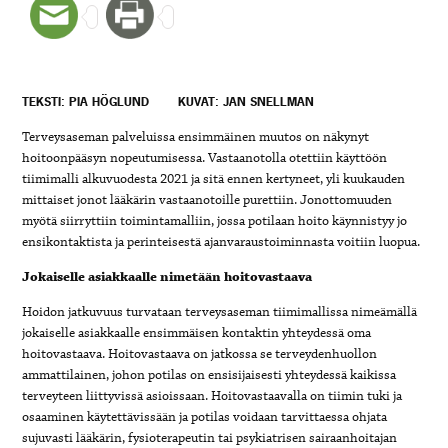
TEKSTI: PIA HÖGLUND
KUVAT: JAN SNELLMAN
Terveysaseman palveluissa ensimmäinen muutos on näkynyt
hoitoonpääsyn nopeutumisessa. Vastaanotolla otettiin käyttöön
tiimimalli alkuvuodesta 2021 ja sitä ennen kertyneet, yli kuukauden
mittaiset jonot lääkärin vastaanotoille purettiin. Jonottomuuden
myötä siirryttiin toimintamalliin, jossa potilaan hoito käynnistyy jo
ensikontaktista ja perinteisestä ajanvaraustoiminnasta voitiin luopua.
Jokaiselle asiakkaalle nimetään hoitovastaava
Hoidon jatkuvuus turvataan terveysaseman tiimimallissa nimeämällä
jokaiselle asiakkaalle ensimmäisen kontaktin yhteydessä oma
hoitovastaava. Hoitovastaava on jatkossa se terveydenhuollon
ammattilainen, johon potilas on ensisijaisesti yhteydessä kaikissa
terveyteen liittyvissä asioissaan. Hoitovastaavalla on tiimin tuki ja
osaaminen käytettävissään ja potilas voidaan tarvittaessa ohjata
sujuvasti lääkärin, fysioterapeutin tai psykiatrisen sairaanhoitajan