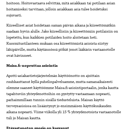
hoitoon. Hoitovastaava selvittää, mitä asiakkaan tai potilaan asian
hoitamiseksi tarvitaan, jolloin asiakkaan asia tulee hoidetuksi
sujuvasti.
Kiireelliset asiat hoidetaan saman päivän aikana ja kiireettömätkin
saadaan hyvin alulle. Jako kiireellisiin ja kiireettömiin potilaisiin on
lopetettu, kun kaikkien potilaiden hoito aloitetaan heti.
Kuormitustilanteen mukaan osa kiireettömistä asioista siirtyy
lähipäiville, mutta käytännössä pitkät jonot lääkärin vastaanotolle
ovat hävinneet.
Maisa.fi-nopeuttaa asiointia
Apotti-asiakastietojärjestelmän käyttöönotto on ajoittain
ruuhkauttanut kyllä puhelinpalveluamme, mutta samanaikaisesti
olemme saaneet käyttöömme Maisa.fi-asiointiportaalin, jonka kautta
tapahtuviin yhteydenottoihin on pystytty vastaamaan nopeasti,
parhaimmillaan tunnin sisällä tiedusteluista. Maisan käyttö
terveysasioissa on lisääntynyt jo ensimmäisen käyttökuukauden
aikana nopeasti. Viime viikolla yli 15 % yhteydenotoista vastaanotolle
tuli jo Maisan kautta.
Etävastanoton suosio on kasvanut