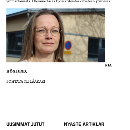
ymmärtämistä. Olemme tässä työssä yleislääketieteen ytimessä.
PIA
HÖGLUND,
JOHTAVA YLILÄÄKÄRI
UUSIMMAT JUTUT
NYASTE ARTIKLAR