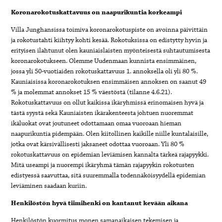
Koronarokotuskattavuus on naapurikuntia korkeampi
Villa Junghansissa toimiva koronarokotuspiste on avoinna päivittäin
ja rokotustahti kiihtyy kohti kesää. Rokotuksissa on edistytty hyvin ja
erityisen ilahtunut olen kauniaislaisten myönteisestä suhtautumisesta
koronarokotukseen. Olemme Uudenmaan kunnista ensimmäinen,
jossa yli 50-vuotiaiden rokotuskattavuus 1. annoksella oli yli 80 %.
Kauniaisissa koronarokotuksen ensimmäisen annoksen on saanut 49
% ja molemmat annokset 15 % väestöstä (tilanne 4.6.21).
Rokotuskattavuus on ollut kaikissa ikäryhmissä erinomaisen hyvä ja
tästä syystä sekä Kauniaisten ikärakenteesta johtuen nuoremmat
ikäluokat ovat joutuneet odottamaan omaa vuoroaan hieman
naapurikuntia pidempään. Olen kiitollinen kaikille niille kuntalaisille,
jotka ovat kärsivällisesti jaksaneet odottaa vuoroaan. Yli 80 %
rokotuskattavuus on epidemian leviämisen kannalta tärkeä rajapyykki.
Mitä useampi ja nuorempi ikäryhmä tämän rajapyykin rokotusten
edistyessä saavuttaa, sitä suuremmalla todennäköisyydellä epidemian
leviäminen saadaan kuriin.
Henkilöstön hyvä tiimihenki on kantanut kevään aikana
Henkilöstön kuormitus monen samanaikaisen tekemisen ja