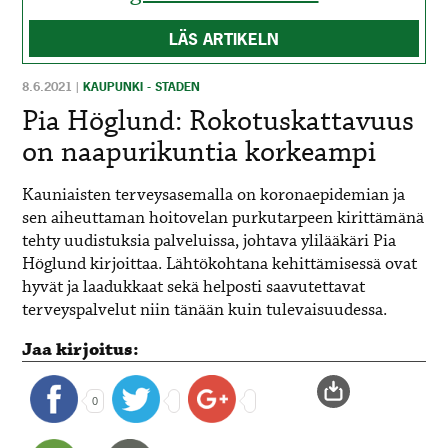
LÄS ARTIKELN
8.6.2021
|
KAUPUNKI - STADEN
Pia Höglund: Rokotuskattavuus
on naapurikuntia korkeampi
Kauniaisten terveysasemalla on koronaepidemian ja
sen aiheuttaman hoitovelan purkutarpeen kirittämänä
tehty uudistuksia palveluissa, johtava ylilääkäri Pia
Höglund kirjoittaa. Lähtökohtana kehittämisessä ovat
hyvät ja laadukkaat sekä helposti saavutettavat
terveyspalvelut niin tänään kuin tulevaisuudessa.
Jaa kirjoitus:
0