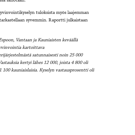
essa sanotaan.
yvinvointikyselyn tuloksista myös laajemman
 tarkastellaan syvemmin. Raportti julkaistaan
Espoon, Vantaan ja Kauniaisten keväällä
yvinvointia kartoittava
rijärjestelmästä satunnaisesti noin 25 000
tauksia kertyi lähes 12 000, joista 4 800 oli
 1 100 kauniaislaisia. Kyselyn vastausprosentti oli