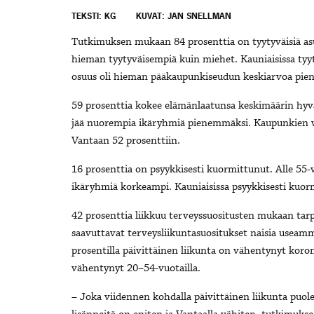
TEKSTI: KG
KUVAT: JAN SNELLMAN
Tutkimuksen mukaan 84 prosenttia on tyytyväisiä asu
hieman tyytyväisempiä kuin miehet. Kauniaisissa tyytyv
osuus oli hieman pääkaupunkiseudun keskiarvoa pien
59 prosenttia kokee elämänlaatunsa keskimäärin hyvä
jää nuorempia ikäryhmiä pienemmäksi. Kaupunkien väl
Vantaan 52 prosenttiin.
16 prosenttia on psyykkisesti kuormittunut. Alle 55-
ikäryhmiä korkeampi. Kauniaisissa psyykkisesti kuorm
42 prosenttia liikkuu terveyssuositusten mukaan tar
saavuttavat terveysliikuntasuositukset naisia useam
prosentilla päivittäinen liikunta on vähentynyt koro
vähentynyt 20–54-vuotailla.
– Joka viidennen kohdalla päivittäinen liikunta puole