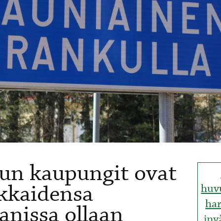
un kaupungit ovat
ukkaidensa
huv
har
anissa ollaan
inv