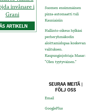
öjda invånare i
Suomen ensimmäinen
Grani
pizza-automaatti tuli
Kauniaisiin
ÄS ARTIKELN
Hallinto-oikeus hylkäsi
perheryhmäkodin
aloittamislupaa koskevan
valituksen.
Kaupunginjohtaja Masar:
“Olen tyytyväinen.”
SEURAA MEITÄ |
FÖLJ OSS
Email
GooglePlus