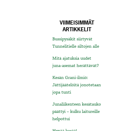
VIIMEISIMMÄT
ARTIKKELIT
Bussipysäkit siirtyvät
Tunnelitielle siltojen alle
Mitä ajatuksia uudet
juna-asemat herättävät?
Kesän Grani-ilmiö:
Jättijäätelöitä jonotetaan
jopa tunti
Junaliikenteen kesätauko
päättyi – kulku laitureille
helpottui
Hyvää kesää!