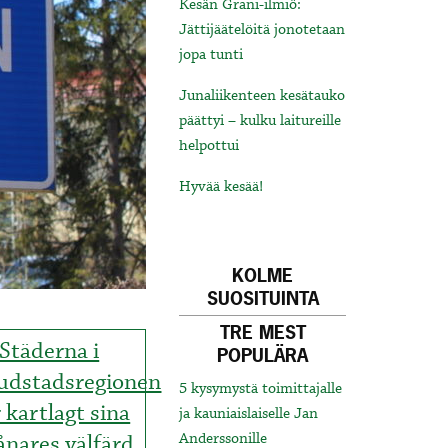
Kesän Grani-ilmiö:
Jättijäätelöitä jonotetaan
jopa tunti
Junaliikenteen kesätauko
päättyi – kulku laitureille
helpottui
Hyvää kesää!
KOLME
SUOSITUINTA
TRE MEST
Städerna i
POPULÄRA
udstadsregionen
5 kysymystä toimittajalle
 kartlagt sina
ja kauniaislaiselle Jan
ånares välfärd
Anderssonille