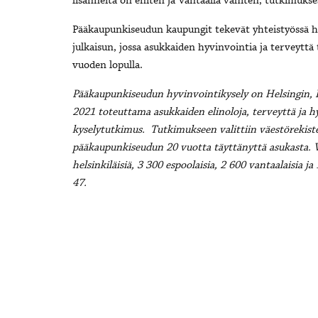
lisänneitä on eniten ja Vantaalla vähiten, tutkimuks
Pääkaupunkiseudun kaupungit tekevät yhteistyössä h
julkaisun, jossa asukkaiden hyvinvointia ja terveyttä
vuoden lopulla.
Pääkaupunkiseudun hyvinvointikysely on Helsingin, 
2021 toteuttama asukkaiden elinoloja, terveyttä ja h
kyselytutkimus. Tutkimukseen valittiin väestörekiste
pääkaupunkiseudun 20 vuotta täyttänyttä asukasta. Vas
helsinkiläisiä, 3 300 espoolaisia, 2 600 vantaalaisia ja
47.