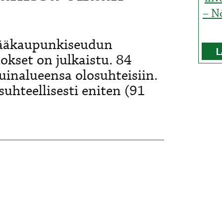
– N
Pääkaupunkiseudun
L
okset on julkaistu. 84
uinalueensa olosuhteisiin.
suhteellisesti eniten (91