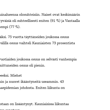
inalueensa olosuhteisiin. Naiset ovat keskimäärin
äisiä oli suhteellisesti eniten (91 %) ja Vantaalla
empi (77 %).
ksi. 75 vuotta täyttäneiden joukossa osuus
illä osuus vaihteli Kauniaisten 73 prosentista
vuotiaiden joukossa osuus on selvästi vanhempia
ittuneiden osuus oli pienin.
peeksi. Miehet
min ja nuoret ikääntyneitä useammin. 43
naepidemian johdosta. Eniten liikunta on
staan on lisääntynyt. Kauniaisissa liikuntaa