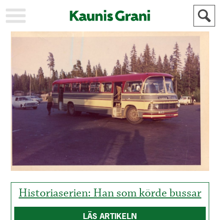
KAUPUNKI
STADEN
AJANKOHTAISTA
AKTUELLT
URHEILU
IDROTT
KULTTUURI
KULTUR
HISTORIA
HISTORIA
YLEINEN
ALLMÄN
FÖR
MAINOSTAJILLE
ANNONSÖRER
Historiaserien: Han som körde bussar
LÄS ARTIKELN