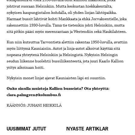
johtivat suoraan Helsinkiin. Mutta keskustan hiekkakentältä,
nykyisen kaupungintalon kohdalla, oli yhden linjan lähtöpaikka.
Harmaat bussit lähtivät kohti Mankkaata ja ehkä Jorvaksentielle, joka
rakennettiin 1930-luvulla. Tämä tie tietenkin johti Helsinkiin, mutta
sitä pitkin pääsi myös merenrantaan ja Westendiin sekä Haukilahteen.
Kun niin kutsuttua Tarvontietä alettiin rakentaa 1950-luvulla, avattiin
myös liittymä Kauniaisiin. Autot ja linja-autot alkoivat käyttää sitä
nopeana yhteytenä Helsinkiin ja Helsingistä. Nykyisin Helsingin
seudun liikenne huolehtii bussiliikenteestä, jota juuri Kaarlo Kallion
yritys aikoinaan hoiti.
Nykyisin monet linjat ajavat Kauniaisten läpi eri suuntiin.
Onko sinulla muistoja Kallion busseista? Ota yhteyttä:
clara.palmgren@kolumbus.fi
KÄÄNNÖS: JUHANI HEIKKILÄ
UUSIMMAT JUTUT
NYASTE ARTIKLAR