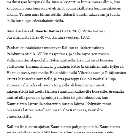
matkustajan kotipysäkillä. Bussia käytettiin lumiaurana silloin, kun
kauppalan oma lumiaura ei ehtinyt apuun äkillisten lumimyräköiden
aikana. Toinen aura kiinnitettiin tiukasti bussin takaosaan ja tuolla
lailla bussi ajoi edestakaisin tiellä.
Bussikuskina oli
Kaarlo Kallio
(1890-1967). Perhe vastasi
bussifirmasta lähes 40 vuotta, aina vuoteen 1972.
Vanhat kauniaislaiset muistavat Kallion tallirakennuksen
Palokunnantiellä, VPK:n naapurissa, ja ehkä myös sen toisen
Vallmogårdin alapuolella Helsingintiellä. He muistavat bussien
värityksen: harmaa alhaalla, punainen katto ja keltainen raita kyljessä.
He muistavat, että matka Helsinkiin kulki Viherlaakson ja Pitäjänmäen
kautta Mannerheimintielle, ja että päätepysäkki oli vanhalla linja-
autoasemalla, joka oli avoin tori, jolla oli kymmeniä vinosti
rakennettuja laitureita lännen suuntaan kulkeville busseille. Asemalla
saattoi olla purevan kylmää ja tuulista tai pätsinkuumaa, kun
Kauniaisten-laiturilla odotettiin bussin lähtöä. Nykyisin moni
busseista lähtee reiteilleen maan alta Kampissa, vanhalta
Simonkentältä.
Kallion linja-autot ajoivat Kauniaisten pohjoispuolella. Kauniaisten
eteläpuolella ei vielä 1950-luvulla ollut kunnon maanteitä, jotka