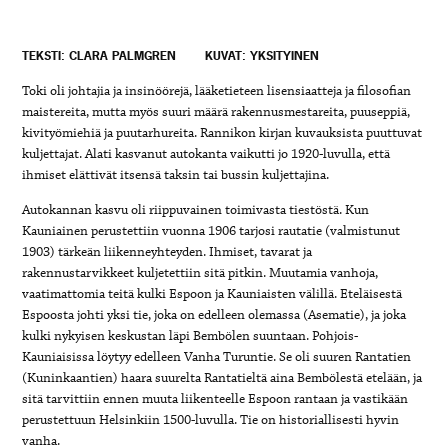
TEKSTI: CLARA PALMGREN
KUVAT: YKSITYINEN
Toki oli johtajia ja insinöörejä, lääketieteen lisensiaatteja ja filosofian
maistereita, mutta myös suuri määrä rakennusmestareita, puuseppiä,
kivityömiehiä ja puutarhureita. Rannikon kirjan kuvauksista puuttuvat
kuljettajat. Alati kasvanut autokanta vaikutti jo 1920-luvulla, että
ihmiset elättivät itsensä taksin tai bussin kuljettajina.
Autokannan kasvu oli riippuvainen toimivasta tiestöstä. Kun
Kauniainen perustettiin vuonna 1906 tarjosi rautatie (valmistunut
1903) tärkeän liikenneyhteyden. Ihmiset, tavarat ja
rakennustarvikkeet kuljetettiin sitä pitkin. Muutamia vanhoja,
vaatimattomia teitä kulki Espoon ja Kauniaisten välillä. Eteläisestä
Espoosta johti yksi tie, joka on edelleen olemassa (Asematie), ja joka
kulki nykyisen keskustan läpi Bembölen suuntaan. Pohjois-
Kauniaisissa löytyy edelleen Vanha Turuntie. Se oli suuren Rantatien
(Kuninkaantien) haara suurelta Rantatieltä aina Bembölestä etelään, ja
sitä tarvittiin ennen muuta liikenteelle Espoon rantaan ja vastikään
perustettuun Helsinkiin 1500-luvulla. Tie on historiallisesti hyvin
vanha.