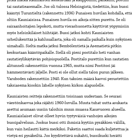
tai rautatieasemalle. Jos oli tulossa Helsingistä, tiedettiin, kun bussi
kääntyi Turuntieltä (rakennettu 1936) Punaisen huvilan kohdalla, että
oltiin Kauniaisissa. Punainen huvila on aikoja sitten purettu. Se oli
sairaanhoitajien lepokoti, mutta vierashuonetta käyttivät yöpymisiin
myös helsinkiläiset hiihtäjät. Bussi jatkoi kohti Kauniaisten
urheilukenttää ja kahluuallasta, joka oli samalla paikalla kuin nykyinen
uimahalli. Sieltä matka jatkui Bembölentietä ja Asematietä pitkin
keskustaan kääntöpaikalle. Siellä oli pieni postitalo heti vanhan
rautatieylikäytävän pohjoispuolella. Postitalo purettiin kun rautatien
alitunneli rakennettiin vuonna 1965, mutta nimi Postitori jäi
hämmentävästi jäljelle. Posti ei ole ollut siellä talon purun jälkeen.
Varuboden rakennettiin 1940. Kun taksien määrä kasvoi perustettiin
taksiasema kioskin lähelle nykyisen kirkon alapuolelle.
Kauniaisten reittejä rakennettiin toisinaan uudestaan. Se seurasi
väestönkasvua joka räjähti 1960-luvulla. Muuta tuhat uutta asukasta
asettui asumaan uusiin taloihin muun muassa Kasavuoren alueella.
Kauniaislaiset olivat olleet hyvin tyytyväisiä vanhojen aikojen
bussipalveluun. Joskus bussi otti ihmisiä kyytiin pysäkkien välillä,
kun vain heilautti kättä merkiksi. Paketin saattoi saada kuljetettua ja
vietyä eri pysäkeiltä. Jos kyyditettävä nukahti, bussikuski herätti