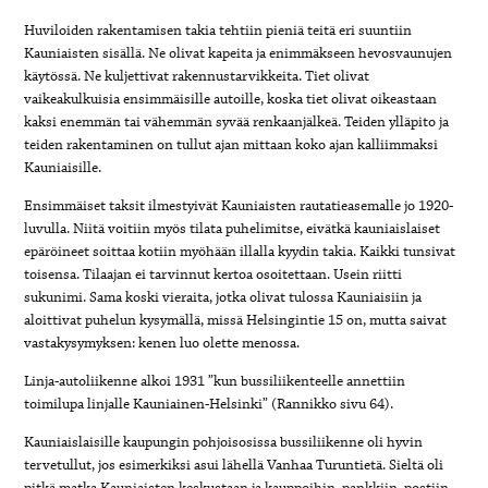
Huviloiden rakentamisen takia tehtiin pieniä teitä eri suuntiin
Kauniaisten sisällä. Ne olivat kapeita ja enimmäkseen hevosvaunujen
käytössä. Ne kuljettivat rakennustarvikkeita. Tiet olivat
vaikeakulkuisia ensimmäisille autoille, koska tiet olivat oikeastaan
kaksi enemmän tai vähemmän syvää renkaanjälkeä. Teiden ylläpito ja
teiden rakentaminen on tullut ajan mittaan koko ajan kalliimmaksi
Kauniaisille.
Ensimmäiset taksit ilmestyivät Kauniaisten rautatieasemalle jo 1920-
luvulla. Niitä voitiin myös tilata puhelimitse, eivätkä kauniaislaiset
epäröineet soittaa kotiin myöhään illalla kyydin takia. Kaikki tunsivat
toisensa. Tilaajan ei tarvinnut kertoa osoitettaan. Usein riitti
sukunimi. Sama koski vieraita, jotka olivat tulossa Kauniaisiin ja
aloittivat puhelun kysymällä, missä Helsingintie 15 on, mutta saivat
vastakysymyksen: kenen luo olette menossa.
Linja-autoliikenne alkoi 1931 ”kun bussiliikenteelle annettiin
toimilupa linjalle Kauniainen-Helsinki” (Rannikko sivu 64).
Kauniaislaisille kaupungin pohjoisosissa bussiliikenne oli hyvin
tervetullut, jos esimerkiksi asui lähellä Vanhaa Turuntietä. Sieltä oli
pitkä matka Kauniaisten keskustaan ja kauppoihin, pankkiin, postiin