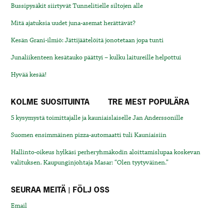
Bussipysäkit siirtyvät Tunnelitielle siltojen alle
Mitä ajatuksia uudet juna-asemat herättävät?
Kesän Grani-ilmiö: Jättijäätelöitä jonotetaan jopa tunti
Junaliikenteen kesätauko päättyi – kulku laitureille helpottui
Hyvää kesää!
KOLME SUOSITUINTA
TRE MEST POPULÄRA
5 kysymystä toimittajalle ja kauniaislaiselle Jan Anderssonille
Suomen ensimmäinen pizza-automaatti tuli Kauniaisiin
Hallinto-oikeus hylkäsi perheryhmäkodin aloittamislupaa koskevan
valituksen. Kaupunginjohtaja Masar: “Olen tyytyväinen.”
SEURAA MEITÄ | FÖLJ OSS
Email