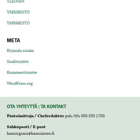
YLEINEN
YMPÄRISTÖ
YMPÄRISTÖ
META
Kirjaudu sisään
Sisältösyöte
Kommenttisyöte
WordPress.org
OTA YHTEYTTÄ | TA KONTAKT
Päätoimittaja / Chefredaktör
puh./tfn 050 555 1703
Sähköposti / E-post
kaunisgrani@kauniainen.fi