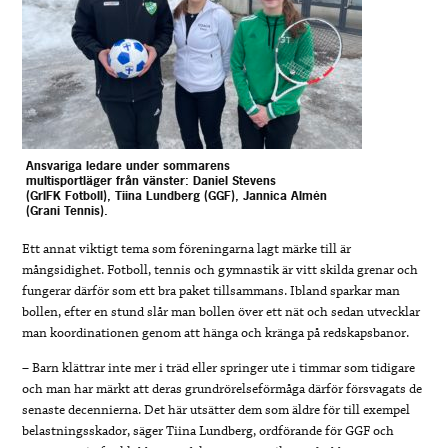
Ansvariga ledare under sommarens
multisportläger från vänster: Daniel Stevens
(GrIFK Fotboll), Tiina Lundberg (GGF), Jannica
Almén
(Grani Tennis).
Ett annat viktigt tema som föreningarna lagt märke till är
mångsidighet. Fotboll, tennis och gymnastik är vitt skilda grenar och
fungerar därför som ett bra paket tillsammans. Ibland sparkar man
bollen, efter en stund slår man bollen över ett nät och sedan utvecklar
man koordinationen genom att hänga och kränga på redskapsbanor.
– Barn klättrar inte mer i träd eller springer ute i timmar som tidigare
och man har märkt att deras grundrörelseförmåga därför försvagats de
senaste decennierna. Det här utsätter dem som äldre för till exempel
belastningsskador, säger Tiina Lundberg, ordförande för GGF och