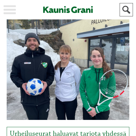
KAUPUNKI
STADEN
AJANKOHTAISTA
AKTUELLT
URHEILU
IDROTT
KULTTUURI
KULTUR
HISTORIA
HISTORIA
YLEINEN
ALLMÄN
FÖR
MAINOSTAJILLE
ANNONSÖRER
Urheiluseurat haluavat tarjota yhdessä