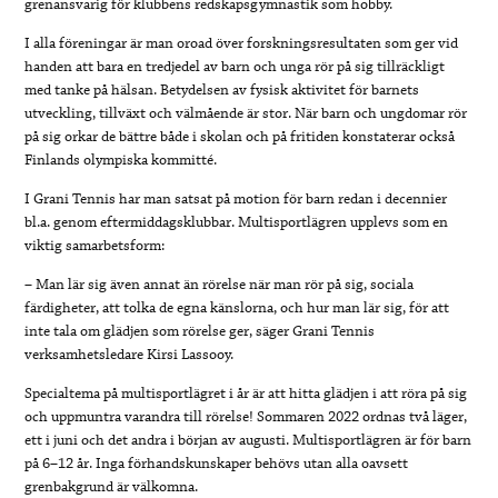
grenansvarig för klubbens redskapsgymnastik som hobby.
I alla föreningar är man oroad över forskningsresultaten som ger vid
handen att bara en tredjedel av barn och unga rör på sig tillräckligt
med tanke på hälsan. Betydelsen av fysisk aktivitet för barnets
utveckling, tillväxt och välmående är stor. När barn och ungdomar rör
på sig orkar de bättre både i skolan och på fritiden konstaterar också
Finlands olympiska kommitté.
I Grani Tennis har man satsat på motion för barn redan i decennier
bl.a. genom eftermiddagsklubbar. Multisportlägren upplevs som en
viktig samarbetsform:
– Man lär sig även annat än rörelse när man rör på sig, sociala
färdigheter, att tolka de egna känslorna, och hur man lär sig, för att
inte tala om glädjen som rörelse ger, säger Grani Tennis
verksamhetsledare Kirsi Lassooy.
Specialtema på multisportlägret i år är att hitta glädjen i att röra på sig
och uppmuntra varandra till rörelse! Sommaren 2022 ordnas två läger,
ett i juni och det andra i början av augusti. Multisportlägren är för barn
på 6–12 år. Inga förhandskunskaper behövs utan alla oavsett
grenbakgrund är välkomna.