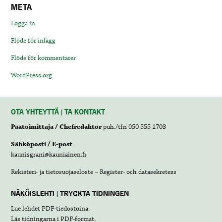
META
Logga in
Flöde för inlägg
Flöde för kommentarer
WordPress.org
OTA YHTEYTTÄ | TA KONTAKT
Päätoimittaja / Chefredaktör
puh./tfn 050 555 1703
Sähköposti / E-post
kaunisgrani@kauniainen.fi
Rekisteri- ja tietosuojaseloste – Register- och datasekretess
NÄKÖISLEHTI | TRYCKTA TIDNINGEN
Lue lehdet
PDF-tiedostoina
.
Läs tidningarna i
PDF-format
.