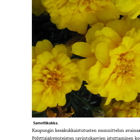
Samettikukka.
Kaupungin kesäkukkaistutusten suunnittelun avainsan
Pölyttäjähyönteisten ravintokasvien istuttaminen koe