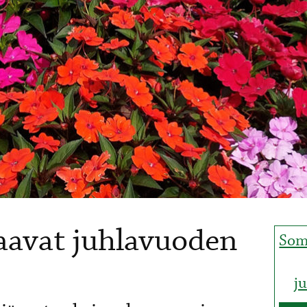
aavat juhlavuoden
Som
j