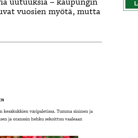
täviä uutuuksia – kaupungin
L
uvat vuosien myötä, mutta
EN
n kesäkukkien väripaletissa. Tumma sininen ja
isen ja oranssin hehku sekoittuu vaaleaan