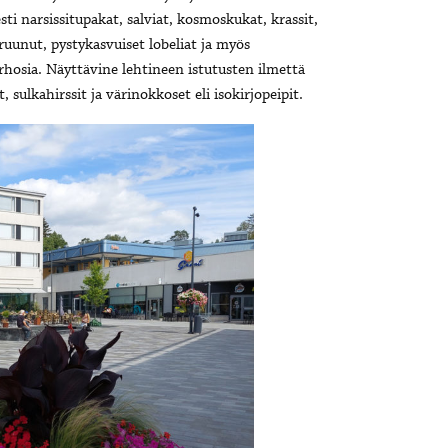
ti narsissitupakat, salviat, kosmoskukat, krassit,
kruunut, pystykasvuiset lobeliat ja myös
erhosia. Näyttävine lehtineen istutusten ilmettä
 sulkahirssit ja värinokkoset eli isokirjopeipit.