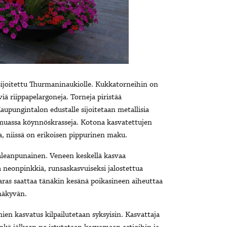
sijoitettu Thurmaninaukiolle. Kukkatorneihin on
iä riippapelargoneja. Torneja piristää
pungintalon edustalle sijoitetaan metallisia
 muassa köynnöskrasseja. Kotona kasvatettujen
a, niissä on erikoisen pippurinen maku.
leanpunainen. Veneen keskellä kasvaa
la neonpinkkiä, runsaskasvuiseksi jalostettua
ras saattaa tänäkin kesänä poikasineen aiheuttaa
näkyvän.
ien kasvatus kilpailutetaan syksyisin. Kasvattaja