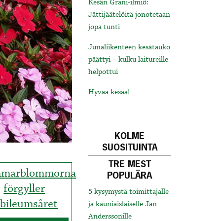
Kesän Grani-ilmiö:
Jättijäätelöitä jonotetaan
jopa tunti
Junaliikenteen kesätauko
päättyi – kulku laitureille
helpottui
Hyvää kesää!
KOLME
SUOSITUINTA
TRE MEST
marblommorna
POPULÄRA
förgyller
5 kysymystä toimittajalle
ubileumsåret
ja kauniaislaiselle Jan
Anderssonille