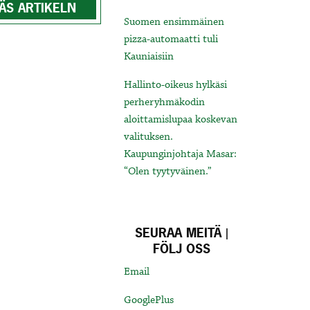
ÄS ARTIKELN
Suomen ensimmäinen
pizza-automaatti tuli
Kauniaisiin
Hallinto-oikeus hylkäsi
perheryhmäkodin
aloittamislupaa koskevan
valituksen.
Kaupunginjohtaja Masar:
“Olen tyytyväinen.”
SEURAA MEITÄ |
FÖLJ OSS
Email
GooglePlus