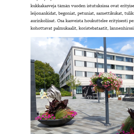
kukkakasveja tämän vuoden istutuksissa ovat erityises
leijonankidat, begoniat, petuniat, samettikukat, tuli
aurinkoliisat. Osa kasveista houkuttelee erityisesti p
kohottavat palmukaalit, koristebataatit, lännenhirssit,