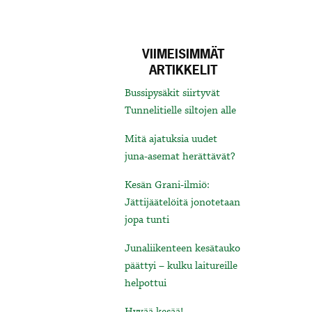
VIIMEISIMMÄT
ARTIKKELIT
Bussipysäkit siirtyvät
Tunnelitielle siltojen alle
Mitä ajatuksia uudet
juna-asemat herättävät?
Kesän Grani-ilmiö:
Jättijäätelöitä jonotetaan
jopa tunti
Junaliikenteen kesätauko
päättyi – kulku laitureille
helpottui
Hyvää kesää!