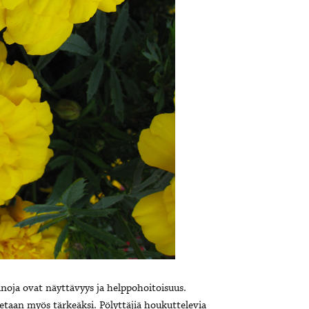
oja ovat näyttävyys ja helppohoitoisuus.
taan myös tärkeäksi. Pölyttäjiä houkuttelevia