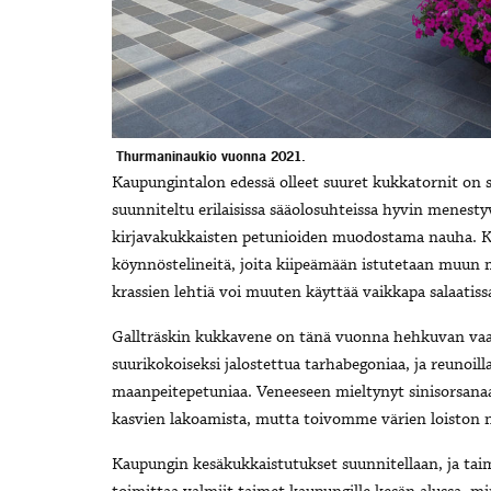
Thurmaninaukio vuonna 2021.
Kaupungintalon edessä olleet suuret kukkatornit on 
suunniteltu erilaisissa sääolosuhteissa hyvin menestyv
kirjavakukkaisten petunioiden muodostama nauha. Kau
köynnöstelineitä, joita kiipeämään istutetaan muun
krassien lehtiä voi muuten käyttää vaikkapa salaatiss
Gallträskin kukkavene on tänä vuonna hehkuvan vaa
suurikokoiseksi jalostettua tarhabegoniaa, ja reunoil
maanpeitepetuniaa. Veneeseen mieltynyt sinisorsanaa
kasvien lakoamista, mutta toivomme värien loiston 
Kaupungin kesäkukkaistutukset suunnitellaan, ja taim