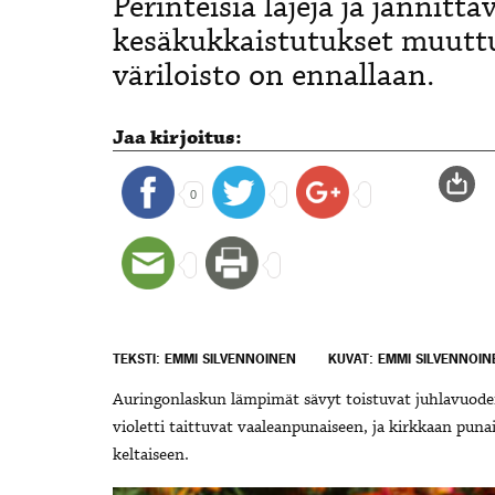
Perinteisiä lajeja ja jännit
kesäkukkaistutukset muutt
väriloisto on ennallaan.
Jaa kirjoitus:
0
TEKSTI: EMMI SILVENNOINEN
KUVAT: EMMI SILVENNOIN
Auringonlaskun lämpimät sävyt toistuvat juhlavuode
violetti taittuvat vaaleanpunaiseen, ja kirkkaan puna
keltaiseen.