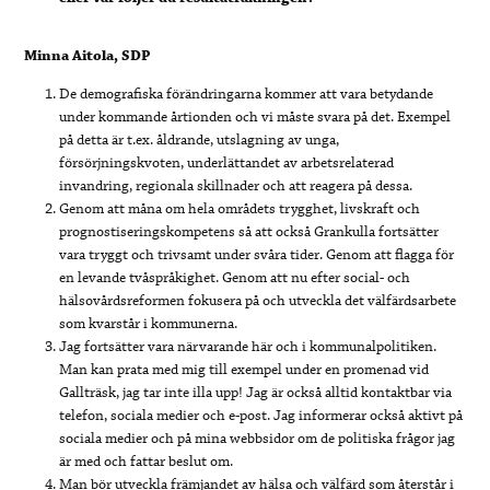
Minna Aitola, SDP
De demografiska förändringarna kommer att vara betydande
under kommande årtionden och vi måste svara på det. Exempel
på detta är t.ex. åldrande, utslagning av unga,
försörjningskvoten, underlättandet av arbetsrelaterad
invandring, regionala skillnader och att reagera på dessa.
Genom att måna om hela områdets trygghet, livskraft och
prognostiseringskompetens så att också Grankulla fortsätter
vara tryggt och trivsamt under svåra tider. Genom att flagga för
en levande tvåspråkighet. Genom att nu efter social- och
hälsovårdsreformen fokusera på och utveckla det välfärdsarbete
som kvarstår i kommunerna.
Jag fortsätter vara närvarande här och i kommunalpolitiken.
Man kan prata med mig till exempel under en promenad vid
Gallträsk, jag tar inte illa upp! Jag är också alltid kontaktbar via
telefon, sociala medier och e-post. Jag informerar också aktivt på
sociala medier och på mina webbsidor om de politiska frågor jag
är med och fattar beslut om.
Man bör utveckla främjandet av hälsa och välfärd som återstår i