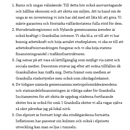
Barns och ungas välmående. Till detta hör också ansvarstagande
och hållbar ekonomi och att sköta om miljön. Att ta hand om de
unga är en investering vi inte har råd med att låta bli att göra. Vi
måste garantera och förstärka välfärdsstatens fulla stöd för dem.
Huvudstadsregionens och Nylands gemensamma ärenden är
också kraftigt i Grankullas intresse. Vi ska bl.a. se till att vi har
kunnig arbetskraft och höja antalet studieplatser, vi ska se till att
arbetskraftsinvandringen fungerar och vi ska höja statens
finansieringsandel i trafikinfrastrukturen.
Jag satsar på att vara så lättillgänglig som möjligt via nätet och
sociala medier. Dessutom strävar jag efter att ordna tillfällen då
Grankullabor kan träffa mig. Detta främst som medlem av
Grankulla stadsstyrelse men också som riksdagsledamot.
De tidigare nämnda gemensamma metropolområdesärendena
och statsandelsfinansieringen är viktiga saker för Grankulla.
Incitamenten för att sköta de uppdrag städerna fortfarande
sköter bra är också för små. I Grankulla sköter vi alla vägar själva
så sånt påverkar jag på lokal nivå.
Om elpriset är fortsatt högt ska stödåtgärderna fortsätta.
Inflationen har passerat sin kulmen och också i elprisets
utveckling kan man se ljus i tunneln.