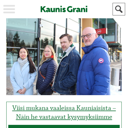
KAUPUNKI
STADEN
AJANKOHTAISTA
AKTUELLT
URHEILU
IDROTT
KULTTUURI
KULTUR
HISTORIA
HISTORIA
YLEINEN
ALLMÄN
FÖR
MAINOSTAJILLE
ANNONSÖRER
Viisi mukana vaaleissa Kauniaisista –
Näin he vastaavat kysymyksiimme