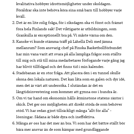
kvalitativa hobbyer idrottsmöjligheter under skoldagen.
Föräldrar ska inte behöva köra sina små barn till hobbyer varje
kväll.
Det är en lite rolig fråga, för i riksdagen ska vi först och främst
föra hela Finlands sak! Det viktigaste är utbildningen, som
Grankulla är exceptionellt bra på. Vi måste värna om den.
Kanske vi kunde stämma träff på Lähellä Deli med jämna
mellanrum? Som ansvarig chef på Finska Basketbollförbundet
har min vana varit att svara på alla lämpliga frågor som ställts
till mig och stå till mina medarbetares förfogande varje gång jag
har blivit tillfrågad och det finns tid i min kalender.
Stadsbanan är en stor fråga. Att placera den i en tunnel skulle
skona den lokala naturen. Det kan låta som en galen och dyr idé,
men det är värt att undersöka. I slutändan är det en
långtidsinvestering som kommer att gynna oss i hundra år.
Om vi tar hand om ekonomin hålls åtminstone statens räntor i
skick. Det ger oss möjligheten att direkt stöda de som behöver
stöd. Vi har redan gjort tillräckligt många ”allt för alla” -
lösningar. Sådana är både dyra och ineffektiva.
Många av oss har det mer än bra. Vi som har det bättre ställt bör
bära mer ansvar än de som kämpar med grundläggande