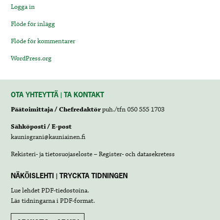
Logga in
Flöde för inlägg
Flöde för kommentarer
WordPress.org
OTA YHTEYTTÄ | TA KONTAKT
Päätoimittaja / Chefredaktör
puh./tfn 050 555 1703
Sähköposti / E-post
kaunisgrani@kauniainen.fi
Rekisteri- ja tietosuojaseloste – Register- och datasekretess
NÄKÖISLEHTI | TRYCKTA TIDNINGEN
Lue lehdet
PDF-tiedostoina
.
Läs tidningarna i
PDF-format
.