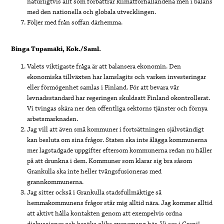
naturligtvis allt som förbättrar klimatförhållandena men i balans
med den nationella och globala utvecklingen.
Följer med från soffan därhemma.
Binga Tupamäki, Kok./Saml.
Valets viktigaste fråga är att balansera ekonomin. Den
ekonomiska tillväxten har lamslagits och varken investeringar
eller förmögenhet samlas i Finland. För att bevara vår
levnadsstandard har regeringen skuldsatt Finland okontrollerat.
Vi tvingas skära ner den offentliga sektorns tjänster och förnya
arbetsmarknaden.
Jag vill att även små kommuner i fortsättningen självständigt
kan besluta om sina frågor. Staten ska inte ålägga kommunerna
mer lagstadgade uppgifter eftersom kommunerna redan nu håller
på att drunkna i dem. Kommuner som klarar sig bra såsom
Grankulla ska inte heller tvångsfusioneras med
grannkommunerna.
Jag sitter också i Grankulla stadsfullmäktige så
hemmakommunens frågor står mig alltid nära. Jag kommer alltid
att aktivt hålla kontakten genom att exempelvis ordna