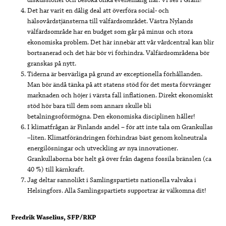
diskussioner och besöka olika evenemang här. Vi ses i Grani!
Det har varit en dålig deal att överföra social- och
hälsovårdstjänsterna till välfärdsområdet. Västra Nylands
välfärdsområde har en budget som går på minus och stora
ekonomiska problem. Det här innebär att vår vårdcentral kan blir
bortsanerad och det här bör vi förhindra. Välfärdsområdena bör
granskas på nytt.
Tiderna är besvärliga på grund av exceptionella förhållanden.
Man bör ändå tänka på att statens stöd för det mesta förvränger
marknaden och höjer i värsta fall inflationen. Direkt ekonomiskt
stöd hör bara till dem som annars skulle bli
betalningsoförmögna. Den ekonomiska disciplinen håller!
I klimatfrågan är Finlands andel – för att inte tala om Grankullas
–liten. Klimatförändringen förhindras bäst genom kolneutrala
energilösningar och utveckling av nya innovationer.
Grankullaborna bör helt gå över från dagens fossila bränslen (ca
40 %) till kärnkraft.
Jag deltar sannolikt i Samlingspartiets nationella valvaka i
Helsingfors. Alla Samlingspartiets supportrar är välkomna dit!
Fredrik Waselius, SFP/RKP