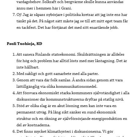
vardagsbehov. Solkraft och bergvärme skulle kunna användas
ännu mer i hemmen här i Grani.
Oj! Jag är såpass nybörjare i politiska kretsar att jag inte ens har
tänkt på det. På något sätt måste jag se till att mitt eget team får
en tackfest. Det har förtjänat det med sitt enastående jobb.
Pauli Tuohioja, KD
Att sanera Finlands statsekonomi. Skuldsättningen är alldeles
för hög och problem har alltid lösts med mer låntagning. Det är
inte hållbart.
Med sakligt och gott samarbete med alla parter.
Genom att vara där folk samlas. Å andra sidan genom att vara
lättillgänglig via olika kommunikationsmedel.
Att försvara ekonomiskt starka kommuners självständighet i alla
diskussioner där kommunstrukturerna dryftas på statlig nivå.
Stöd av olika slag är en akut lösning men kan inte vara en
permanent utväg. På lång sikt sänker en sund ekonomisk
struktur och en ökning av självförsörjande energiproduktion en
del av kostnaderna.
Det finns mycket klimathysteri i diskussionerna. Vi gör