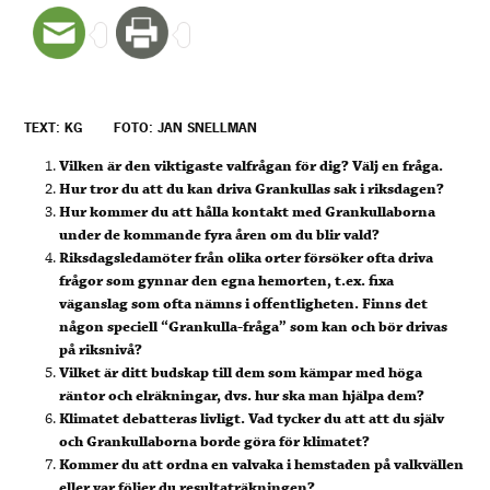
TEXT: KG
FOTO: JAN SNELLMAN
Vilken är den viktigaste valfrågan för dig? Välj en fråga.
Hur tror du att du kan driva Grankullas sak i riksdagen?
Hur kommer du att hålla kontakt med Grankullaborna
under de kommande fyra åren om du blir vald?
Riksdagsledamöter från olika orter försöker ofta driva
frågor som gynnar den egna hemorten, t.ex. fixa
väganslag som ofta nämns i offentligheten. Finns det
någon speciell “Grankulla-fråga” som kan och bör drivas
på riksnivå?
Vilket är ditt budskap till dem som kämpar med höga
räntor och elräkningar, dvs. hur ska man hjälpa dem?
Klimatet debatteras livligt. Vad tycker du att att du själv
och Grankullaborna borde göra för klimatet?
Kommer du att ordna en valvaka i hemstaden på valkvällen
eller var följer du resultaträkningen?