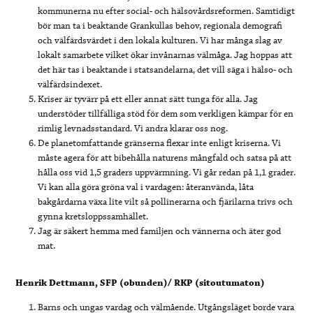
kommunerna nu efter social- och hälsovårdsreformen. Samtidigt
bör man ta i beaktande Grankullas behov, regionala demografi
och välfärdsvärdet i den lokala kulturen. Vi har många slag av
lokalt samarbete vilket ökar invånarnas välmåga. Jag hoppas att
det här tas i beaktande i statsandelarna, det vill säga i hälso- och
välfärdsindexet.
Kriser är tyvärr på ett eller annat sätt tunga för alla. Jag
understöder tillfälliga stöd för dem som verkligen kämpar för en
rimlig levnadsstandard. Vi andra klarar oss nog.
De planetomfattande gränserna flexar inte enligt kriserna. Vi
måste agera för att bibehålla naturens mångfald och satsa på att
hålla oss vid 1,5 graders uppvärmning. Vi går redan på 1,1 grader.
Vi kan alla göra gröna val i vardagen: återanvända, låta
bakgårdarna växa lite vilt så pollinerarna och fjärilarna trivs och
gynna kretsloppssamhället.
Jag är säkert hemma med familjen och vännerna och äter god
mat.
Henrik Dettmann, SFP (obunden)/ RKP (sitoutumaton)
Barns och ungas vardag och välmående. Utgångsläget borde vara