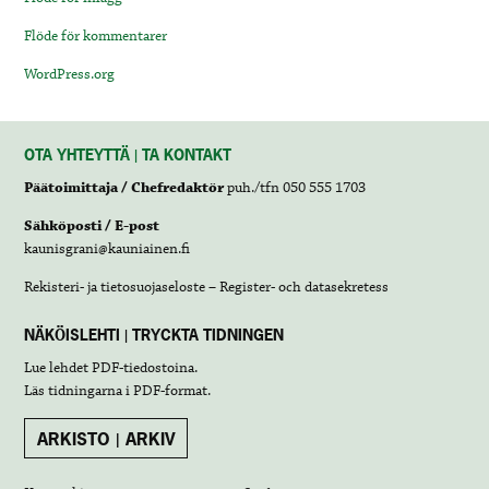
Flöde för kommentarer
WordPress.org
OTA YHTEYTTÄ | TA KONTAKT
Päätoimittaja / Chefredaktör
puh./tfn 050 555 1703
Sähköposti / E-post
kaunisgrani@kauniainen.fi
Rekisteri- ja tietosuojaseloste – Register- och datasekretess
NÄKÖISLEHTI | TRYCKTA TIDNINGEN
Lue lehdet
PDF-tiedostoina
.
Läs tidningarna i
PDF-format
.
ARKISTO | ARKIV