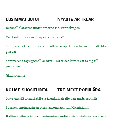
UUSIMMAT JUTUT
NYASTE ARTIKLAR
Busshållplatserna under broarna vid Tunnelvägen
Vad tänker folk om de nya stationerna?
Sommarens Grani-fenomen: Folk köar upp till en timme för jättelika
glassar
Sommarens tåguppehåll är över – nu är det lättare att ta sig till
perrongerna
Glad sommar!
KOLME SUOSITUINTA
TRE MEST POPULÄRA
5 kysymystä toimittajalle ja kauniaislaiselle Jan Anderssonille
Suomen ensimmäinen pizza-automaatti tuli Kauniaisiin
Hallinto-oikeus hylkäsi perheryhmäkodin aloittamislupaa koskevan