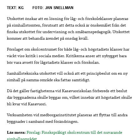
TEXT: KG
FOTO: JAN SNELLMAN
Utskottet önskar att en lösning för låg- och förskoleklasser planeras
på simhallstomten, förutsatt att detta också är önskemålet från det
finska utskottet för undervisning och småbarnspedagogik. Utskottet
kommer att behandla ärendet på onsdag kväll.
Förslaget om skolcentrumet för både låg- och högstadiets klasser har
väckt viss kritik i sociala medier. Kritikerna anser att nybygget bara
bör vara avsett för lågstadiets klasser och förskolan.
Samhällstekniska utskottet vill också att ett principbeslut om en ny
simhall på samma område ska fattas samtidigt.
Då det gäller fastigheterna vid Kasavuoriskolan förbereds ett beslut
där byggnaderna skulle byggas om, vilket innebär att högstadiet skulle
bli kvar vid Kasavuori.
Verksamheten vid medborgarinstitutet planeras att flyttas till andra
byggnader i samband med förändringen.
Läs mera:
Förslag: Finskspråkigt skolcentrum till det nuvarande
simhallsområdet