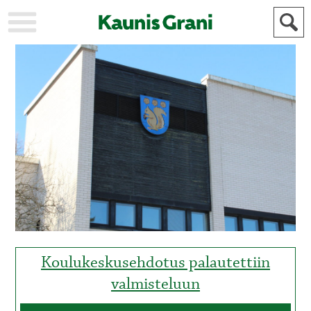
KAUPUNKI
STADEN
AJANKOHTAISTA
AKTUELLT
URHEILU
IDROTT
KULTTUURI
KULTUR
HISTORIA
HISTORIA
YLEINEN
ALLMÄN
FÖR
MAINOSTAJILLE
ANNONSÖRER
Koulukeskusehdotus palautettiin
valmisteluun