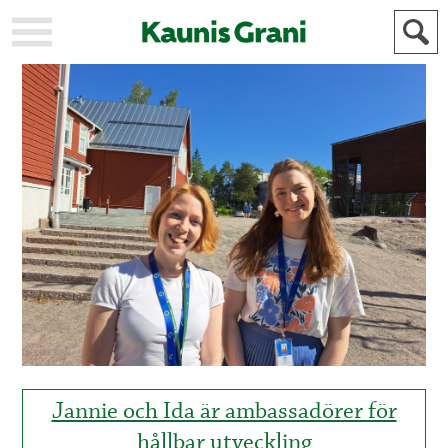
KAUPUNKI
STADEN
AJANKOHTAISTA
AKTUELLT
URHEILU
IDROTT
KULTTUURI
KULTUR
HISTORIA
HISTORIA
YLEINEN
ALLMÄN
FÖR
MAINOSTAJILLE
ANNONSÖRER
Jannie och Ida är ambassadörer för
hållbar utveckling