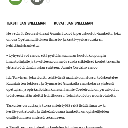
TEKSTI: JAN SNELLMAN
KUVAT: JAN SNELLMAN
He vetävät Resurssiviisaat Granin lukiot ja peruskoulut -hanketta, joka
on osa Opetushallituksen ilmasto- ja kestävyyskasvatuksen
kehittämishanketta.
– Lyhyesti voi sanoa, että pyritään saamaan koulut kaupungin
ilmastolinjalle ja tavoitteena on myös saada erikieliset koulut tekemän
yhteistyötä tämän asian suhteen, Jannie Cordeiro sanoo.
Ida Torvinen, joka aloitti tehtävässä maaliskuun alussa, työskentelee
Kauniaisten lukiossa ja Gymnasiet Grankulla samskolassa yhdessä
opettajien ja opiskelijoiden kanssa. Jannie Cordeirolla on peruskoulut
työalueena. Hän aloitti huhtikuussa. Toimisto löytyy nuorisotalolta.
Tarkoitus on auttaa ja tukea yhteistyötä sekä lisätä ilmasto- ja
kestävyystietoutta ja tärkeänä osana hanketta on opiskelijoiden
osallistuminen yhdessä tekemiseen.
– Tavoitteena on toteuttaa koulujen toiminnassa kaupungin