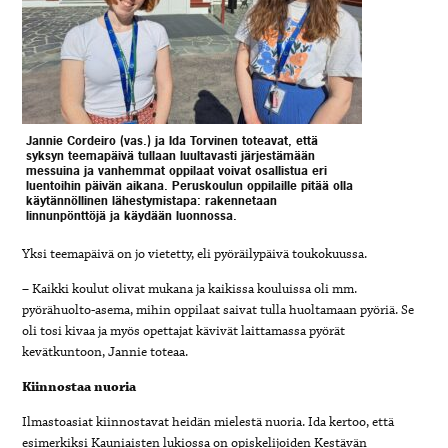
Jannie Cordeiro (vas.) ja Ida Torvinen toteavat, että
syksyn teemapäivä tullaan luultavasti järjestämään
messuina ja vanhemmat oppilaat voivat osallistua eri
luentoihin päivän aikana. Peruskoulun oppilaille pitää olla
käytännöllinen lähestymistapa: rakennetaan
linnunpönttöjä ja käydään luonnossa.
Yksi teemapäivä on jo vietetty, eli pyöräilypäivä toukokuussa.
– Kaikki koulut olivat mukana ja kaikissa kouluissa oli mm.
pyörähuolto-asema, mihin oppilaat saivat tulla huoltamaan pyöriä. Se
oli tosi kivaa ja myös opettajat kävivät laittamassa pyörät
kevätkuntoon, Jannie toteaa.
Kiinnostaa nuoria
Ilmastoasiat kiinnostavat heidän mielestä nuoria. Ida kertoo, että
esimerkiksi Kauniaisten lukiossa on opiskelijoiden Kestävän