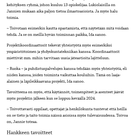
kehityksen ryhmä, johon kuuluu 13 opiskelijaa. Lukiolaisilla on
Jannien mukaan aika paljon tietoa ilmastoasioista. Ja myös halu
toimia.
– Toivotaan esimerkin kautta opastamista, että näytetään mitä voidaan
tehdä. Ja se on meillä hyvän toiminnan paikka, Ida sanoo.
Projektikoordinaattorit tekevät yhteistyötä myös esimerkiksi
ympäristötoimen ja yhdyskuntatekniikan kanssa. Koordinaattorit
miettivät mm. mihin tarvitaan uusia jäteastioita lajitteluun.
– Ruoka – ja puhdistuspalvelujen kanssa tehdään myös yhteistyötä, eli
niiden kanssa, joiden toiminta vaikuttaa kouluihin. Tämä on laaja-
alainen ja läpileikkaavana projekti, Ida sanoo.
Tavoitteena on myös, että käytännöt, toimenpiteet ja asenteet jäävät
myös projektin jälkeen kun se loppuu keväällä 2024.
– Toivottavasti oppilaat, opettajat ja henkilökunta tuntevat että heillä
on se tieto ja taito toimia näissä asioissa myös tulevaisuudessa. Toivoa
on, Jannie toteaa.
Hankkeen tavoitteet