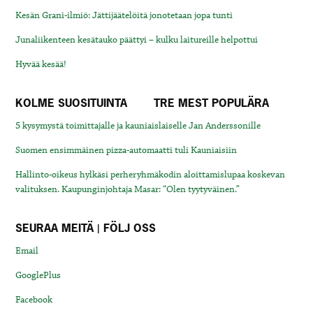
Kesän Grani-ilmiö: Jättijäätelöitä jonotetaan jopa tunti
Junaliikenteen kesätauko päättyi – kulku laitureille helpottui
Hyvää kesää!
KOLME SUOSITUINTA
TRE MEST POPULÄRA
5 kysymystä toimittajalle ja kauniaislaiselle Jan Anderssonille
Suomen ensimmäinen pizza-automaatti tuli Kauniaisiin
Hallinto-oikeus hylkäsi perheryhmäkodin aloittamislupaa koskevan
valituksen. Kaupunginjohtaja Masar: “Olen tyytyväinen.”
SEURAA MEITÄ | FÖLJ OSS
Email
GooglePlus
Facebook