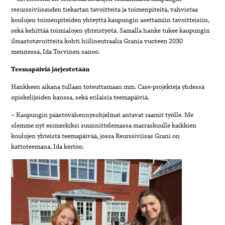
resurssiviisauden tiekartan tavoitteita ja toimenpiteitä, vahvistaa
koulujen toimenpiteiden yhteyttä kaupungin asettamiin tavoitteisiin,
sekä kehittää toimialojen yhteistyötä. Samalla hanke tukee kaupungin
ilmastotavoitteita kohti hiilineutraalia Grania vuoteen 2030
mennessä, Ida Torvinen sanoo.
Teemapäiviä järjestetään
Hankkeen aikana tullaan toteuttamaan mm. Case-projekteja yhdessä
opiskelijoiden kanssa, sekä erilaisia teemapäiviä.
– Kaupungin päästövähennysohjelmat antavat raamit työlle. Me
olemme nyt esimerkiksi suunnittelemassa marraskuulle kaikkien
koulujen yhteistä teemapäivää, jossa Reurssiviisas Grani on
kattoteemana, Ida kertoo.