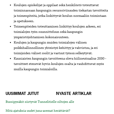
Koulujen opiskelijat ja oppilaat sekä henkilöstö toteuttavat
toiminnassaan kaupungin resurssiviisauden tiekartan tavoitteita
ja toimenpiteitä, jotka linkittyvät koulun normaaliin toimintaan
ja opetukseen.
Toimenpiteiden toteuttaminen linkittyy koulujen arkeen, eri
toimialojen työn suunnitteluun sekä kaupungin
ympäristöjohtamisen kokonaisuuteen.
Koulujen ja kaupungin muiden toimialojen välinen
poikkihallinnollinen yhteistyö kehittyy ja vahvistuu, ja eri
toimijoiden väliset roolit ja vastuut työssä selkeytyvät.
Kauniaisten kaupungin tavoitteena oleva hiilineutraalius 2030 -
tavoitteet etenevät hyvin koulujen osalta ja vauhdittuvat myös
muilla kaupungin toimialoilla.
UUSIMMAT JUTUT
NYASTE ARTIKLAR
Bussipysäkit siirtyvät Tunnelitielle siltojen alle
Mitä ajatuksia uudet juna-asemat herättävät?