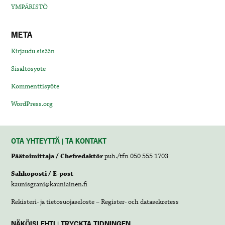
YMPÄRISTÖ
META
Kirjaudu sisään
Sisältösyöte
Kommenttisyöte
WordPress.org
OTA YHTEYTTÄ | TA KONTAKT
Päätoimittaja / Chefredaktör
puh./tfn 050 555 1703
Sähköposti / E-post
kaunisgrani@kauniainen.fi
Rekisteri- ja tietosuojaseloste – Register- och datasekretess
NÄKÖISLEHTI | TRYCKTA TIDNINGEN