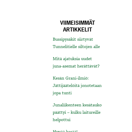
VIIMEISIMMÄT
ARTIKKELIT
Bussipysäkit siirtyvät
Tunnelitielle siltojen alle
Mitä ajatuksia uudet
juna-asemat herättävät?
Kesän Grani-ilmiö:
Jättijäätelöitä jonotetaan
jopa tunti
Junaliikenteen kesätauko
päättyi – kulku laitureille
helpottui
Hyvää kesää!