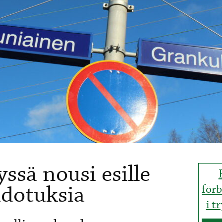
ssä nousi esille
dotuksia
förb
i t