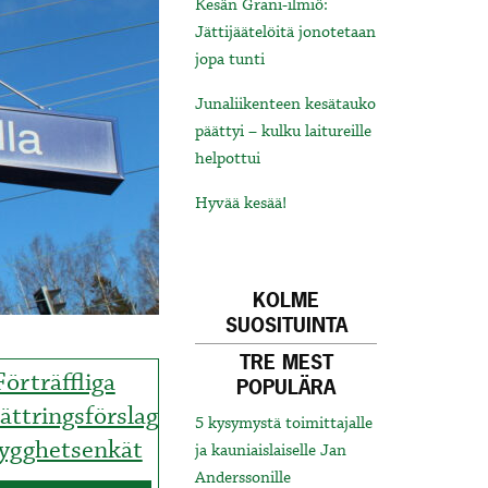
Kesän Grani-ilmiö:
Jättijäätelöitä jonotetaan
jopa tunti
Junaliikenteen kesätauko
päättyi – kulku laitureille
helpottui
Hyvää kesää!
KOLME
SUOSITUINTA
TRE MEST
Förträffliga
POPULÄRA
ättringsförslag
5 kysymystä toimittajalle
rygghetsenkät
ja kauniaislaiselle Jan
Anderssonille