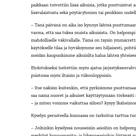
paikkaan toivottiin lisää aikuisia, jotka puuttuisivat
lisävalaistusta sekä pöytäryhmien tai penkkien uudell
– Tänä päivänä on aika iso kynnys lähteä puuttumaan 
varma, että saa tukea muista aikuisista. On helpompi k
mahdolliselle väkivallalle. Tämä on täysin ymmärre
käytökselle tilaa ja hyväksymme sen hiljaisesti, poht
meidän kaupunkimme aikuisilta halua lähteä yhteise
Ehdotukseksi heitettiin myös ajatus järjestyksenvalvo
puistossa myös iltaisin ja viikonloppuisin.
– Itse näkisin kuitenkin, että pyrkisimme puuttuma
saa nämä nuoret ja aikuiset käyttäytymään törkeäst
– ja miten voimme vaikuttaa siihen? kysyy Ikäheimo
Kyselyn perusteella kunnassa on tarkoitus tarttua turv
– Joihinkin kyselyssä nousseisiin asioihin on helpom
merkityt kunnossapito- ja liikenneasioihin liittyvät