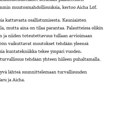
rkemmin muutosmahdollisuuksia, kertoo Aicha Löf.
sia kattavasta osallistumisesta. Kauniaisten
lla, mutta aina on tilaa parantaa. Palautteissa olikin
en ja niiden toteutettavuus tullaan arvioimaan
töön vaikuttavat muutokset tehdään yleensä
ia kuntatekniikka tekee ympäri vuoden.
eturvallisuus tehdään yhteen hiileen puhaltamalla.
hyvä lähteä suunnittelemaan turvallisuuden
aru ja Aicha.