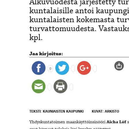
Alkuvuodesta järjestetty tur
kuntalaisille antoi kaupungi
kuntalaisten kokemasta turv
turvattomuudesta. Vastauks
kpl.
Jaa kirjoitus:
0
TEKSTI: KAUNIAISTEN KAUPUNKI
KUVAT: ARKISTO
Yhdyskuntatoimen maankäyttöinsinööri
Aicha Löf
s