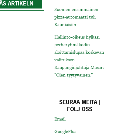
ÄS ARTIKELN
Suomen ensimmäinen
pizza-automaatti tuli
Kauniaisiin
Hallinto-oikeus hylkäsi
perheryhmäkodin
aloittamislupaa koskevan
valituksen.
Kaupunginjohtaja Masar:
“Olen tyytyväinen.”
SEURAA MEITÄ |
FÖLJ OSS
Email
GooglePlus