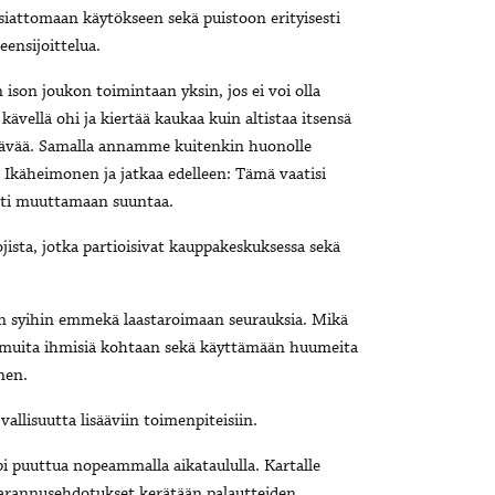
 asiattomaan käytökseen sekä puistoon erityisesti
eensijoittelua.
ison joukon toimintaan yksin, jos ei voi olla
ävellä ohi ja kiertää kaukaa kuin altistaa itsensä
ttävää. Samalla annamme kuitenkin huonolle
ii Ikäheimonen ja jatkaa edelleen: Tämä vaatisi
sti muuttamaan suuntaa.
jista, jotka partioisivat kauppakeskuksessa sekä
an syihin emmekä laastaroimaan seurauksia. Mikä
i muita ihmisiä kohtaan sekä käyttämään huumeita
nen.
allisuutta lisääviin toimenpiteisiin.
pi puuttua nopeammalla aikataululla. Kartalle
 parannusehdotukset kerätään palautteiden