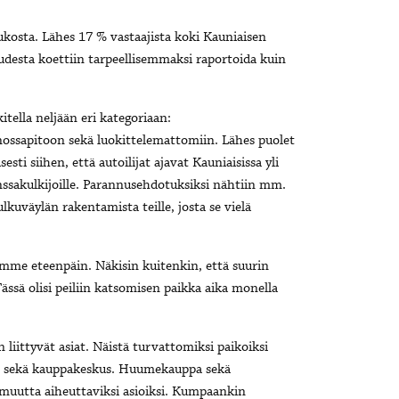
kosta. Lähes 17 % vastaajista koki Kauniaisen
uudesta koettiin tarpeellisemmaksi raportoida kuin
itella neljään eri kategoriaan:
nossapitoon sekä luokittelemattomiin. Lähes puolet
sesti siihen, että autoilijat ajavat Kauniaisissa yli
nssakulkijoille. Parannusehdotuksiksi nähtiin mm.
lkuväylän rakentamista teille, josta se vielä
emme eteenpäin. Näkisin kuitenkin, että suurin
ässä olisi peiliin katsomisen paikka aika monella
 liittyvät asiat. Näistä turvattomiksi paikoiksi
sto sekä kauppakeskus. Huumekauppa sekä
omuutta aiheuttaviksi asioiksi. Kumpaankin