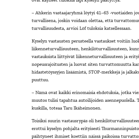
ovat käyneet tuloksia läpi kyselyn päätyttyä.
– Ahkerin vastaajaryhmä löytyi 41–65 -vuotiaiden jou
turvallisena, joskin voidaan olettaa, että turvattom
turvallisuudesta, arvioi Löf tuloksia katsellessaan.
Kyselyn vastausten perusteella vastaukset voitiin luok
liikenneturvallisuuteen, henkilöturvallisuuteen, kun
vastauksista liittyivät liikenneturvallisuuteen ja erityi
nopeusrajoitusten ja luovat siten turvattomuutta ka
hidastetöyssyjen lisäämistä, STOP-merkkejä ja jalkaku
puuttuu.
– Nämä ovat kaikki erinomaisia ehdotuksia, jotka vi
muutos tulisi tapahtua autoilijoiden asennepuolella. T
kuskilla, toteaa Taru Ikäheimonen.
Toisiksi suurin vastausrypäs oli henkilöturvallisuuteen
erottui kyselyn pohjalta erityisesti Thurmanninpui
päihtyneet ihmiset koettiin näissä paikoissa turvatt