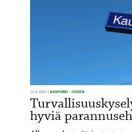
16.8.2023
|
KAUPUNKI - STADEN
Turvallisuuskysely
hyviä parannuseh