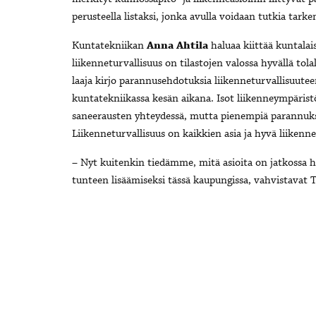
perusteella listaksi, jonka avulla voidaan tutkia ta
Kuntatekniikan
Anna Ahtila
haluaa kiittää kuntalai
liikenneturvallisuus on tilastojen valossa hyvällä tola
laaja kirjo parannusehdotuksia liikenneturvallisuute
kuntatekniikassa kesän aikana. Isot liikenneympäris
saneerausten yhteydessä, mutta pienempiä parannuks
Liikenneturvallisuus on kaikkien asia ja hyvä liikenn
– Nyt kuitenkin tiedämme, mitä asioita on jatkossa 
tunteen lisäämiseksi tässä kaupungissa, vahvistavat T