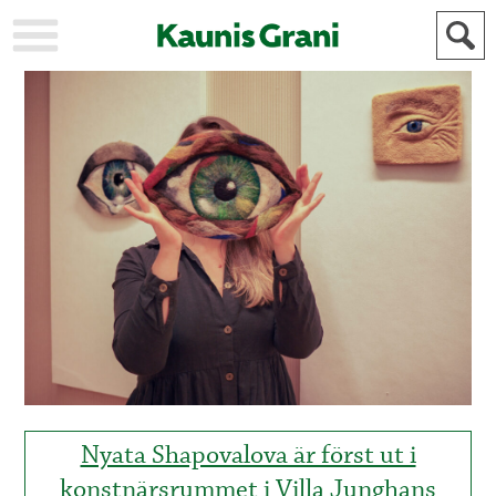
KAUPUNKI
STADEN
AJANKOHTAISTA
AKTUELLT
URHEILU
IDROTT
KULTTUURI
KULTUR
HISTORIA
HISTORIA
YLEINEN
ALLMÄN
FÖR
MAINOSTAJILLE
ANNONSÖRER
Nyata Shapovalova är först ut i
konstnärsrummet i Villa Junghans