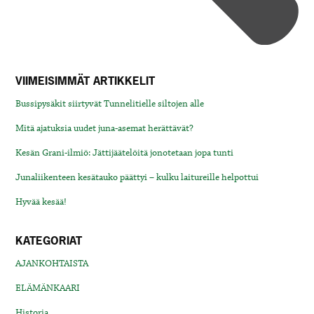
VIIMEISIMMÄT ARTIKKELIT
Bussipysäkit siirtyvät Tunnelitielle siltojen alle
Mitä ajatuksia uudet juna-asemat herättävät?
Kesän Grani-ilmiö: Jättijäätelöitä jonotetaan jopa tunti
Junaliikenteen kesätauko päättyi – kulku laitureille helpottui
Hyvää kesää!
KATEGORIAT
AJANKOHTAISTA
ELÄMÄNKAARI
Historia