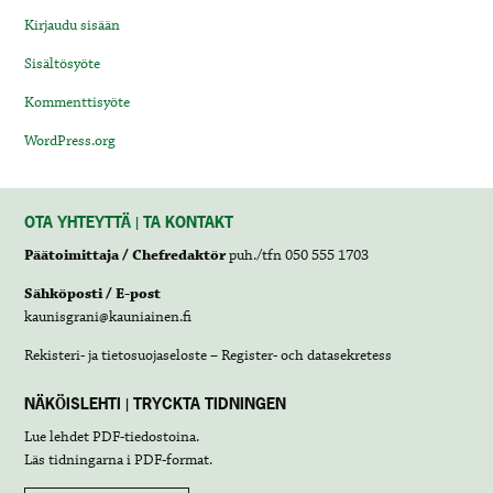
Kirjaudu sisään
Sisältösyöte
Kommenttisyöte
WordPress.org
OTA YHTEYTTÄ | TA KONTAKT
Päätoimittaja / Chefredaktör
puh./tfn 050 555 1703
Sähköposti / E-post
kaunisgrani@kauniainen.fi
Rekisteri- ja tietosuojaseloste – Register- och datasekretess
NÄKÖISLEHTI | TRYCKTA TIDNINGEN
Lue lehdet
PDF-tiedostoina
.
Läs tidningarna i
PDF-format
.