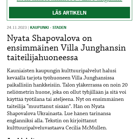
LÄS ARTIKELN
24.11.2023
|
KAUPUNKI - STADEN
Nyata Shapovalova on
ensimmäinen Villa Junghansin
taiteilijahuoneessa
Kauniaisten kaupungin kulttuuripalvelut halusi
keväällä tarjota työhuoneen Villa Junghansissa
paikallisiin hankkeisiin. Talon yläkerrassa on noin 20
neliömetrin huone, joka on ollut tyhjillään ja sitä voi
käyttää työtilana tai ateljeena. Nyt on ensimmäinen
taiteilija “muuttanut sisään”. Hän on
Nyata
Shapovalova Ukrainasta. Lue hänen tarinansa
englanniksi alla. Tekstin on kirjoittanut
kulttuuripalveluvastaava Cecilia McMullen.