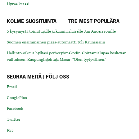
Hyvää kesää!
KOLME SUOSITUINTA
TRE MEST POPULÄRA
5 kysymystä toimittajalle ja kauniaislaiselle Jan Anderssonille
Suomen ensimmäinen pizza-automaatti tuli Kauniaisiin
Hallinto-oikeus hylkäsi perheryhmäkodin aloittamislupaa koskevan
valituksen. Kaupunginjohtaja Masar: “Olen tyytyväinen.”
SEURAA MEITÄ | FÖLJ OSS
Email
GooglePlus
Facebook
Twitter
RSS