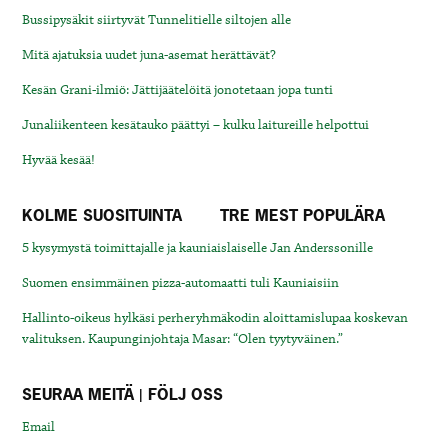
Bussipysäkit siirtyvät Tunnelitielle siltojen alle
Mitä ajatuksia uudet juna-asemat herättävät?
Kesän Grani-ilmiö: Jättijäätelöitä jonotetaan jopa tunti
Junaliikenteen kesätauko päättyi – kulku laitureille helpottui
Hyvää kesää!
KOLME SUOSITUINTA
TRE MEST POPULÄRA
5 kysymystä toimittajalle ja kauniaislaiselle Jan Anderssonille
Suomen ensimmäinen pizza-automaatti tuli Kauniaisiin
Hallinto-oikeus hylkäsi perheryhmäkodin aloittamislupaa koskevan
valituksen. Kaupunginjohtaja Masar: “Olen tyytyväinen.”
SEURAA MEITÄ | FÖLJ OSS
Email