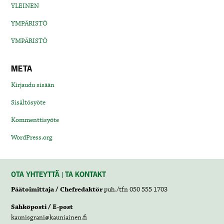
YLEINEN
YMPÄRISTÖ
YMPÄRISTÖ
META
Kirjaudu sisään
Sisältösyöte
Kommenttisyöte
WordPress.org
OTA YHTEYTTÄ | TA KONTAKT
Päätoimittaja / Chefredaktör
puh./tfn 050 555 1703
Sähköposti / E-post
kaunisgrani@kauniainen.fi