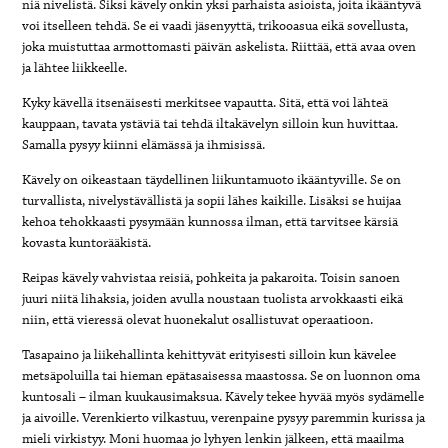
niä nivelistä. Siksi kävely onkin yksi parhaista asioista, joita ikääntyvä
voi itselleen tehdä. Se ei vaadi jäsenyyttä, trikooasua eikä sovellusta,
joka muistuttaa armottomasti päivän askelista. Riittää, että avaa oven
ja lähtee liikkeelle.
Kyky kävellä itsenäisesti merkitsee vapautta. Sitä, että voi lähteä
kauppaan, tavata ystäviä tai tehdä iltakävelyn silloin kun huvittaa.
Samalla pysyy kiinni elämässä ja ihmisissä.
Kävely on oikeastaan täydellinen liikuntamuoto ikääntyville. Se on
turvallista, nivelystävällistä ja sopii lähes kaikille. Lisäksi se huijaa
kehoa tehokkaasti pysymään kunnossa ilman, että tarvitsee kärsiä
kovasta kuntorääkistä.
Reipas kävely vahvistaa reisiä, pohkeita ja pakaroita. Toisin sanoen
juuri niitä lihaksia, joiden avulla noustaan tuolista arvokkaasti eikä
niin, että vieressä olevat huonekalut osallistuvat operaatioon.
Tasapaino ja liikehallinta kehittyvät erityisesti silloin kun kävelee
metsäpoluilla tai hieman epätasaisessa maastossa. Se on luonnon oma
kuntosali – ilman kuukausimaksua. Kävely tekee hyvää myös sydämelle
ja aivoille. Verenkierto vilkastuu, verenpaine pysyy paremmin kurissa ja
mieli virkistyy. Moni huomaa jo lyhyen lenkin jälkeen, että maailma