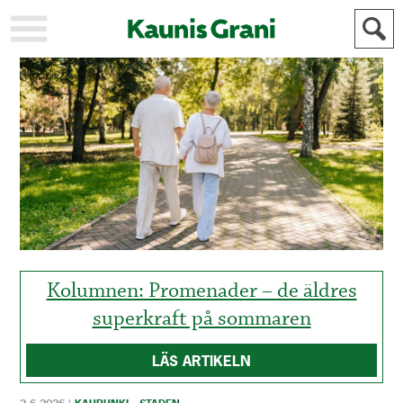
KAUPUNKI
STADEN
AJANKOHTAISTA
AKTUELLT
URHEILU
IDROTT
KULTTUURI
KULTUR
HISTORIA
HISTORIA
YLEINEN
ALLMÄN
FÖR
MAINOSTAJILLE
ANNONSÖRER
Kolumnen: Promenader – de äldres
superkraft på sommaren
LÄS ARTIKELN