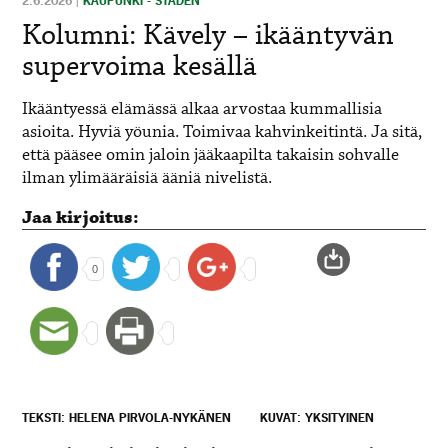
2.6.2026
|
KAUPUNKI - STADEN
Kolumni: Kävely – ikääntyvän
supervoima kesällä
Ikääntyessä elämässä alkaa arvostaa kummallisia
asioita. Hyviä yöunia. Toimivaa kahvinkeitintä. Ja sitä,
että pääsee omin jaloin jääkaapilta takaisin sohvalle
ilman ylimääräisiä ääniä nivelistä.
Jaa kirjoitus:
0
TEKSTI: HELENA PIRVOLA-NYKÄNEN
KUVAT: YKSITYINEN