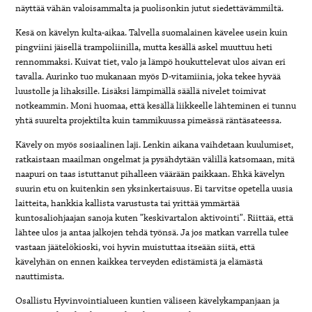
näyttää vähän valoisammalta ja puolisonkin jutut siedettävämmiltä.
Kesä on kävelyn kulta-aikaa. Talvella suomalainen kävelee usein kuin
pingviini jäisellä trampoliinilla, mutta kesällä askel muuttuu heti
rennommaksi. Kuivat tiet, valo ja lämpö houkuttelevat ulos aivan eri
tavalla. Aurinko tuo mukanaan myös D-vitamiinia, joka tekee hyvää
luustolle ja lihaksille. Lisäksi lämpimällä säällä nivelet toimivat
notkeammin. Moni huomaa, että kesällä liikkeelle lähteminen ei tunnu
yhtä suurelta projektilta kuin tammikuussa pimeässä räntäsateessa.
Kävely on myös sosiaalinen laji. Lenkin aikana vaihdetaan kuulumiset,
ratkaistaan maailman ongelmat ja pysähdytään välillä katsomaan, mitä
naapuri on taas istuttanut pihalleen väärään paikkaan. Ehkä kävelyn
suurin etu on kuitenkin sen yksinkertaisuus. Ei tarvitse opetella uusia
laitteita, hankkia kallista varustusta tai yrittää ymmärtää
kuntosaliohjaajan sanoja kuten ”keskivartalon aktivointi”. Riittää, että
lähtee ulos ja antaa jalkojen tehdä työnsä. Ja jos matkan varrella tulee
vastaan jäätelökioski, voi hyvin muistuttaa itseään siitä, että
kävelyhän on ennen kaikkea terveyden edistämistä ja elämästä
nauttimista.
Osallistu Hyvinvointialueen kuntien väliseen kävelykampanjaan ja