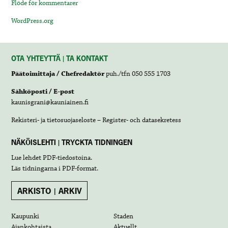
Flöde för kommentarer
WordPress.org
OTA YHTEYTTÄ | TA KONTAKT
Päätoimittaja / Chefredaktör
puh./tfn 050 555 1703
Sähköposti / E-post
kaunisgrani@kauniainen.fi
Rekisteri- ja tietosuojaseloste – Register- och datasekretess
NÄKÖISLEHTI | TRYCKTA TIDNINGEN
Lue lehdet
PDF-tiedostoina
.
Läs tidningarna i
PDF-format
.
ARKISTO | ARKIV
Kaupunki
Staden
Ajankohtaista
Aktuellt