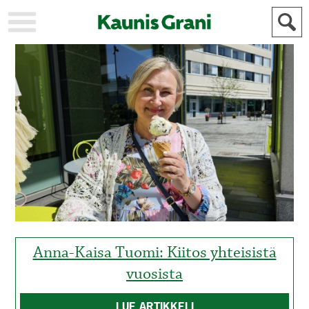
KAUPUNKI
STADEN
AJANKOHTAISTA
AKTUELLT
URHEILU
IDROTT
KULTTUURI
KULTUR
HISTORIA
HISTORIA
YLEINEN
ALLMÄN
FÖR
MAINOSTAJILLE
ANNONSÖRER
Anna-Kaisa Tuomi: Kiitos yhteisistä
vuosista
LUE ARTIKKELI