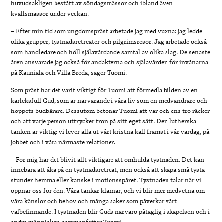
huvudsakligen bestått av söndagsmässor och ibland även
kvällsmässor under veckan.
– Efter min tid som ungdomspräst arbetade jag med vuxna: jag ledde
olika grupper, tystnadsretreater och pilgrimsresor. Jag arbetade också
som handledare och höll själavårdande samtal av olika slag. De senaste
åren ansvarade jag också för andakterna och själavården för invånarna
på Kauniala och Villa Breda, säger Tuomi.
Som präst har det varit viktigt för Tuomi att förmedla bilden av en
kärleksfull Gud, som är närvarande i våra liv som en medvandrare och
hoppets budbärare. Dessutom betonar Tuomi att var och ens tro räcker
och att varje person uttrycker tron på sitt eget sätt. Den lutherska
tanken är viktig: vi lever alla ut vårt kristna kall främst i vår vardag, på
jobbet och i våra närmaste relationer.
– För mig har det blivit allt viktigare att omhulda tystnaden. Det kan
innebära att åka på en tystnadsretreat, men också att skapa små tysta
stunder hemma eller kanske i motionsspåret. Tystnaden talar när vi
öppnar oss för den. Våra tankar klarnar, och vi blir mer medvetna om
våra känslor och behov och många saker som påverkar vårt
välbefinnande. I tystnaden blir Guds närvaro påtaglig i skapelsen och i
andra människor, sammanfattar Tuomi.