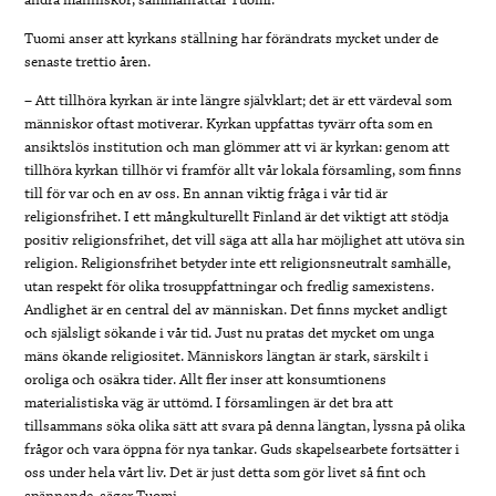
Tuomi anser att kyrkans ställning har förändrats mycket under de
senaste trettio åren.
– Att tillhöra kyrkan är inte längre självklart; det är ett värdeval som
människor oftast motiverar. Kyrkan uppfattas tyvärr ofta som en
ansiktslös institution och man glömmer att vi är kyrkan: genom att
tillhöra kyrkan tillhör vi framför allt vår lokala församling, som finns
till för var och en av oss. En annan viktig fråga i vår tid är
religionsfrihet. I ett mångkulturellt Finland är det viktigt att stödja
positiv religionsfrihet, det vill säga att alla har möjlighet att utöva sin
religion. Religionsfrihet betyder inte ett religionsneutralt samhälle,
utan respekt för olika trosuppfattningar och fredlig samexistens.
Andlighet är en central del av människan. Det finns mycket andligt
och själsligt sökande i vår tid. Just nu pratas det mycket om unga
mäns ökande religiositet. Människors längtan är stark, särskilt i
oroliga och osäkra tider. Allt fler inser att konsumtionens
materialistiska väg är uttömd. I församlingen är det bra att
tillsammans söka olika sätt att svara på denna längtan, lyssna på olika
frågor och vara öppna för nya tankar. Guds skapelsearbete fortsätter i
oss under hela vårt liv. Det är just detta som gör livet så fint och
spännande, säger Tuomi.