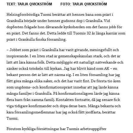
TEXT: TARJA QVICKSTRÖM
FOTO: TARJA QVICKSTRÖM
Helsingforsbördiga Tuomi berättar att hennes bana som präst i
Grankulla började under hennes gudsons dop i Grankulla. Vid
dopfesten frågade hon dåvarande kyrkoherden om det fanns jobb för
en präst. Det fanns det. Detta ledde till Tuomis 32 år långa karriär som
präst i Grankulla finska församling.
– Jobbet som präst i Grankulla har varit givande, meningsfullt och
inspirerande. I en liten stad är gemenskapskänslan stark, och det är
lätt att lära känna folk. Detta möjliggör ett naturligt nätverkande och
sänker också tröskeln till kyrkan. Jag har blivit känd som AK – en
bekant person det är lätt att närma sig. I en liten församling har jag
fått göra många olika saker, och det har varit fint. De första tio åren
som ungdoms- och konfirmationspräst innebar att jag lärde känna
många familjer i Grankulla. På konfirmationslägren lärde jag känna
flera barn från samma familj. Kontakten fortsatte, då jag senare fick
viga tidigare konfirmander och döpa deras barn. Många bekanta och
kära församlingsmedlemmar har jag också fått jordfästa, berättar
Tuomi.
Förutom kyrkliga förrättningar har Tuomis arbetsuppgifter