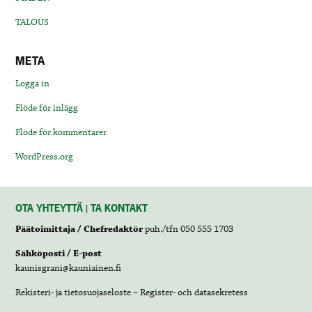
TALOUS
META
Logga in
Flöde för inlägg
Flöde för kommentarer
WordPress.org
OTA YHTEYTTÄ | TA KONTAKT
Päätoimittaja / Chefredaktör
puh./tfn 050 555 1703
Sähköposti / E-post
kaunisgrani@kauniainen.fi
Rekisteri- ja tietosuojaseloste – Register- och datasekretess