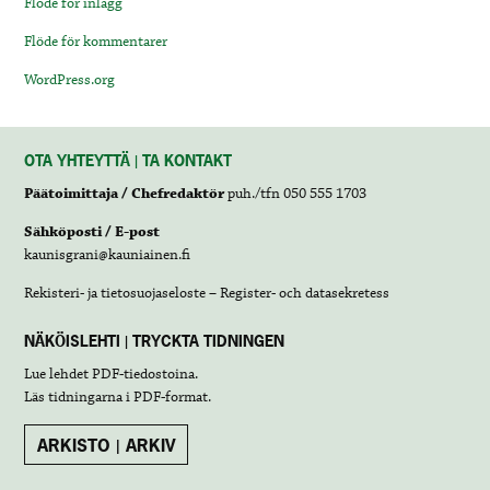
Flöde för inlägg
Flöde för kommentarer
WordPress.org
OTA YHTEYTTÄ | TA KONTAKT
Päätoimittaja / Chefredaktör
puh./tfn 050 555 1703
Sähköposti / E-post
kaunisgrani@kauniainen.fi
Rekisteri- ja tietosuojaseloste – Register- och datasekretess
NÄKÖISLEHTI | TRYCKTA TIDNINGEN
Lue lehdet
PDF-tiedostoina
.
Läs tidningarna i
PDF-format
.
ARKISTO | ARKIV