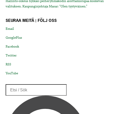
Hallinto-oikeus hylkäsi perheryhmäkodin aloittamislupaa koskevan
valituksen. Kaupunginjohtaja Masar: “Olen tyytyväinen.”
SEURAA MEITÄ | FÖLJ OSS
Email
GooglePlus
Facebook
Twitter
RSS
YouTube