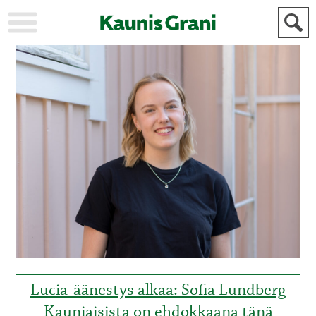
KAUPUNKI
STADEN
AJANKOHTAISTA
AKTUELLT
URHEILU
IDROTT
KULTTUURI
KULTUR
HISTORIA
HISTORIA
YLEINEN
ALLMÄN
FÖR
MAINOSTAJILLE
ANNONSÖRER
Lucia-äänestys alkaa: Sofia Lundberg
Kauniaisista on ehdokkaana tänä