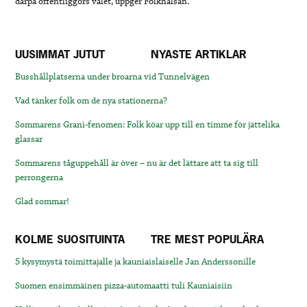
därpå offentliggörs valet, uppger Folkhälsan.
UUSIMMAT JUTUT
NYASTE ARTIKLAR
Busshållplatserna under broarna vid Tunnelvägen
Vad tänker folk om de nya stationerna?
Sommarens Grani-fenomen: Folk köar upp till en timme för jättelika
glassar
Sommarens tåguppehåll är över – nu är det lättare att ta sig till
perrongerna
Glad sommar!
KOLME SUOSITUINTA
TRE MEST POPULÄRA
5 kysymystä toimittajalle ja kauniaislaiselle Jan Anderssonille
Suomen ensimmäinen pizza-automaatti tuli Kauniaisiin