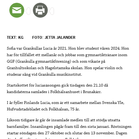
TEXT: KG
FOTO: JETTA JALANDER
Sofia var Grankullas Lucia år 2021. Hon blev student våren 2024. Hon
har för tillfället ett mellanår och jobbar som gymnastiktränare inom
GGF (Grankulla gymnastikförening) och som vikarie på
Granhultsskolan och Hagelstamska skolan. Hon spelar violin och
studerar sång vid Grankulla musikinstitut.
Startskottet för luciasäsongen gick tisdagen den 21.10 då
kandidaterna samlades i Folkhälsanhuset i Brunakärr.
I år fyller Finlands Lucia, som är ett samarbete mellan Svenska Yle,
Hufvudstadsbladet och Folkhälsan, 75 år.
Liksom tidigare år går de insamlade medlen till att stödja utsatta
barnfamiljer. Insamlingen pågår fram till den sista januari. Röstningen
startar söndagen den 27 oktober och slutar den 13 november. Dagen