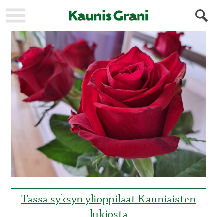
KAUPUNKI
STADEN
AJANKOHTAISTA
AKTUELLT
URHEILU
IDROTT
KULTTUURI
KULTUR
HISTORIA
HISTORIA
YLEINEN
ALLMÄN
FÖR
MAINOSTAJILLE
ANNONSÖRER
Tässä syksyn ylioppilaat Kauniaisten
lukiosta