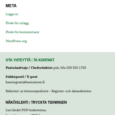
META
Logga in
Flöde för inlägg
Flöde för kommentarer
WordPress.org
OTA YHTEYTTÄ | TA KONTAKT
Päätoimittaja / Chefredaktör
puh./tfn 050 555 1703
Sähköposti / E-post
kaunisgrani@kauniainen.fi
Rekisteri- ja tietosuojaseloste – Register- och datasekretess
NÄKÖISLEHTI | TRYCKTA TIDNINGEN
Lue lehdet
PDF-tiedostoina
.