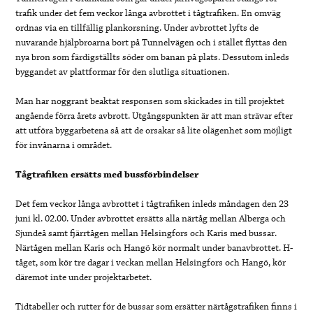
trafik under det fem veckor långa avbrottet i tågtrafiken. En omväg
ordnas via en tillfällig plankorsning. Under avbrottet lyfts de
nuvarande hjälpbroarna bort på Tunnelvägen och i stället flyttas den
nya bron som färdigställts söder om banan på plats. Dessutom inleds
byggandet av plattformar för den slutliga situationen.
Man har noggrant beaktat responsen som skickades in till projektet
angående förra årets avbrott. Utgångspunkten är att man strävar efter
att utföra byggarbetena så att de orsakar så lite olägenhet som möjligt
för invånarna i området.
Tågtrafiken ersätts med bussförbindelser
Det fem veckor långa avbrottet i tågtrafiken inleds måndagen den 23
juni kl. 02.00. Under avbrottet ersätts alla närtåg mellan Alberga och
Sjundeå samt fjärrtågen mellan Helsingfors och Karis med bussar.
Närtågen mellan Karis och Hangö kör normalt under banavbrottet. H-
tåget, som kör tre dagar i veckan mellan Helsingfors och Hangö, kör
däremot inte under projektarbetet.
Tidtabeller och rutter för de bussar som ersätter närtågstrafiken finns i