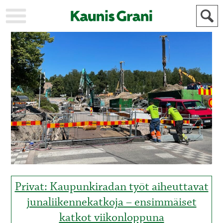
KAUPUNKI
STADEN
AJANKOHTAISTA
AKTUELLT
URHEILU
IDROTT
KULTTUURI
KULTUR
HISTORIA
HISTORIA
YLEINEN
ALLMÄN
FÖR
MAINOSTAJILLE
ANNONSÖRER
Privat: Kaupunkiradan työt aiheuttavat
junaliikennekatkoja – ensimmäiset
katkot viikonloppuna