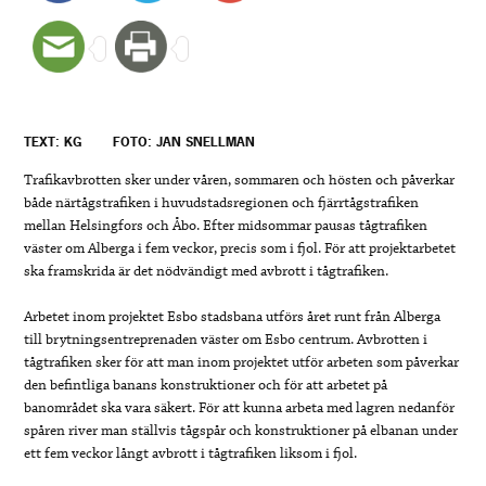
TEXT: KG
FOTO: JAN SNELLMAN
Trafikavbrotten sker under våren, sommaren och hösten och påverkar
både närtågstrafiken i huvudstadsregionen och fjärrtågstrafiken
mellan Helsingfors och Åbo. Efter midsommar pausas tågtrafiken
väster om Alberga i fem veckor, precis som i fjol. För att projektarbetet
ska framskrida är det nödvändigt med avbrott i tågtrafiken.
Arbetet inom projektet Esbo stadsbana utförs året runt från Alberga
till brytningsentreprenaden väster om Esbo centrum. Avbrotten i
tågtrafiken sker för att man inom projektet utför arbeten som påverkar
den befintliga banans konstruktioner och för att arbetet på
banområdet ska vara säkert. För att kunna arbeta med lagren nedanför
spåren river man ställvis tågspår och konstruktioner på elbanan under
ett fem veckor långt avbrott i tågtrafiken liksom i fjol.