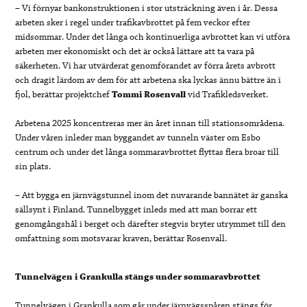
– Vi förnyar bankonstruktionen i stor utsträckning även i år. Dessa
arbeten sker i regel under trafikavbrottet på fem veckor efter
midsommar. Under det långa och kontinuerliga avbrottet kan vi utföra
arbeten mer ekonomiskt och det är också lättare att ta vara på
säkerheten. Vi har utvärderat genomförandet av förra årets avbrott
och dragit lärdom av dem för att arbetena ska lyckas ännu bättre än i
fjol, berättar projektchef
Tommi Rosenvall
vid Trafikledsverket.
Arbetena 2025 koncentreras mer än året innan till stationsområdena.
Under våren inleder man byggandet av tunneln väster om Esbo
centrum och under det långa sommaravbrottet flyttas flera broar till
sin plats.
– Att bygga en järnvägstunnel inom det nuvarande bannätet är ganska
sällsynt i Finland. Tunnelbygget inleds med att man borrar ett
genomgångshål i berget och därefter stegvis bryter utrymmet till den
omfattning som motsvarar kraven, berättar Rosenvall.
Tunnelvägen i Grankulla stängs under sommaravbrottet
Tunnelvägen i Grankulla som går under järnvägsspåren stängs för