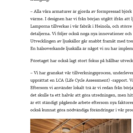
– Alla våra armaturer är gjorda av formpressad björk fr
värme. I designen har vi från början utgått ifrån att l
Lamporna tillverkas i vår fabrik i Heinola, och större 
detaljerna. Vi följer också noga nya innovationer och
Utvecklingen av ljuskällor går snabbt framåt med tre
En hälsoverkande ljuskälla är något vi nu har implem
Företaget har också lagt stort fokus på hållbar utveck
– Vi har granskat vår tillverkningsprocess, underleve
upprättat en LCA (Life Cycle Assessment) -rapport. Va
Eftersom vi använder lokalt trä är vi redan från bör
det skulle ta ett halvår att göra utredningen, men hitti
är ett ständigt pågående arbete eftersom nya faktore
också kunnat göra nödvändiga förändringar i vår pro