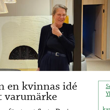
n en kvinnas idé
S
llt varumärke
Y
kan