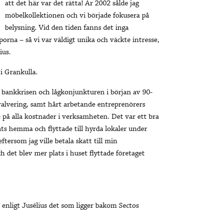
att det här var det rätta! År 2002 sålde jag
möbelkollektionen och vi började fokusera på
belysning. Vid den tiden fanns det inga
orna – så vi var väldigt unika och väckte intresse,
ius.
i Grankulla.
 bankkrisen och lågkonjunkturen i början av 90-
devalvering, samt hårt arbetande entreprenörers
e på alla kostnader i verksamheten. Det var ett bra
ats hemma och flyttade till hyrda lokaler under
tersom jag ville betala skatt till min
et blev mer plats i huset flyttade företaget
r enligt Jusélius det som ligger bakom Sectos