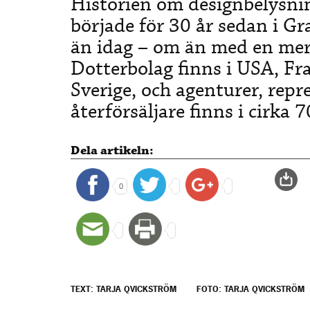
Historien om designbelysni
började för 30 år sedan i Gr
än idag – om än med en mer 
Dotterbolag finns i USA, F
Sverige, och agenturer, repr
återförsäljare finns i cirka 7
Dela artikeln:
0
TEXT: TARJA QVICKSTRÖM
FOTO: TARJA QVICKSTRÖM