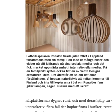
Fotbollsspelaren Ronaldo firade julen 2024 i Lappland
tillsammans med sin familj. Han lade ut många bilder och
videor på sitt julfirande på sina sociala medier och det
fick mycket uppmärksamhet i internationella medier. På
en familjebild syntes också fint en av Secto Designs
armaturer, Octo. Det återstår att se om det ökar
försäljningen. Vi hoppas naturligtvis att nyttan kommer till
Finland och inte till kopierarna i öst om Ronaldos fans
gillar lampan, säger Jusélius med ett skratt.
nätplattformar dygnet runt, och med deras hjälp tar v
upptäcker vi flera fall där kopior finns i butiker, res