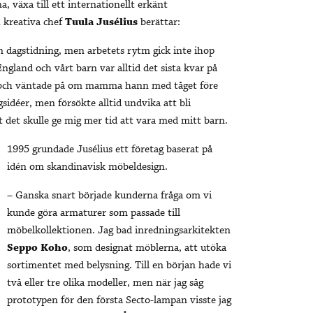
, växa till ett internationellt erkänt
 kreativa chef
Tuula Jusélius
berättar:
n dagstidning, men arbetets rytm gick inte ihop
land och vårt barn var alltid det sista kvar på
 och väntade på om mamma hann med tåget före
idéer, men försökte alltid undvika att bli
att det skulle ge mig mer tid att vara med mitt barn.
1995 grundade Jusélius ett företag baserat på
idén om skandinavisk möbeldesign.
– Ganska snart började kunderna fråga om vi
kunde göra armaturer som passade till
möbelkollektionen. Jag bad inredningsarkitekten
Seppo Koho
, som designat möblerna, att utöka
sortimentet med belysning. Till en början hade vi
två eller tre olika modeller, men när jag såg
prototypen för den första Secto-lampan visste jag