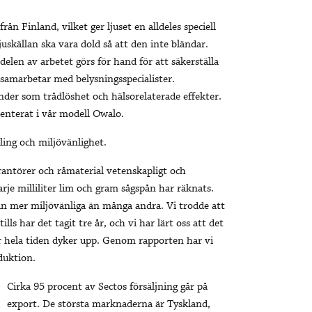
ån Finland, vilket ger ljuset en alldeles speciell
juskällan ska vara dold så att den inte bländar.
delen av arbetet görs för hand för att säkerställa
 samarbetar med belysningsspecialister.
nder som trådlöshet och hälsorelaterade effekter.
enterat i vår modell Owalo.
ling och miljövänlighet.
rantörer och råmaterial vetenskapligt och
rje milliliter lim och gram sågspån har räknats.
jan mer miljövänliga än många andra. Vi trodde att
lls har det tagit tre år, och vi har lärt oss att det
r hela tiden dyker upp. Genom rapporten har vi
duktion.
Cirka 95 procent av Sectos försäljning går på
export. De största marknaderna är Tyskland,