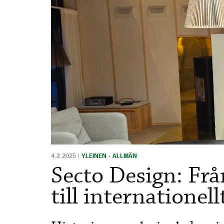
4.2.2025
|
YLEINEN - ALLMÄN
Secto Design: Frå
till internatione