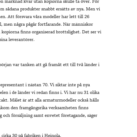
gon marknad kvar utan kopiorna skulle ta över. För
rsom sådana produkter snabbt ersätts av nya. Men vi
nden. Att försvara våra modeller har lett till 26
 fall, men några pågår fortfarande. När människor
 kopiorna finns organiserad brottslighet. Det ser vi
 sina leverantörer.
början var tanken att gå framåt ett till två länder i
 representant i nästan 70. Vi siktar inte på nya
n i de länder vi redan finns i. Vi har nu 31 olika
kt. Målet är att alla armaturmodeller också hålls
. Bakom den framgångsrika verksamheten finns
g och försäljning samt envetet företagande, säger
cirka 30 på fabriken i Heinola.