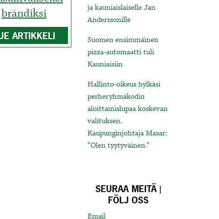
ja kauniaislaiselle Jan
brändiksi
Anderssonille
UE ARTIKKELI
Suomen ensimmäinen
pizza-automaatti tuli
Kauniaisiin
Hallinto-oikeus hylkäsi
perheryhmäkodin
aloittamislupaa koskevan
valituksen.
Kaupunginjohtaja Masar:
“Olen tyytyväinen.”
SEURAA MEITÄ |
FÖLJ OSS
Email