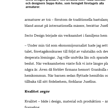
och designern Seppo Koho, som formgivit företagets alla
armaturer.
armaturer av trä – förutom de traditionella bastulamp
bland annat på internationella mässor, berättar Jusél
Secto Design började sin verksamhet i familjens hem 
– Under min tid som ekonomijournalist hade jag sett
talet, företagskonkurser till följd av valutalån och 
desperata lösningar. Jag ville undvika lån och sparad
beslut. När verksamheten växte fick vi inte längre pl
några år. Även då förblev firmans hemort Grankulla ef
hemkommun. När barnen sedan flyttade hemifrån och d
tillbaka till sitt födelsehem, förklarar Jusélius.
Kvalitet avgör
Kvalitet – både i design, material och produktion – ä
framgång.