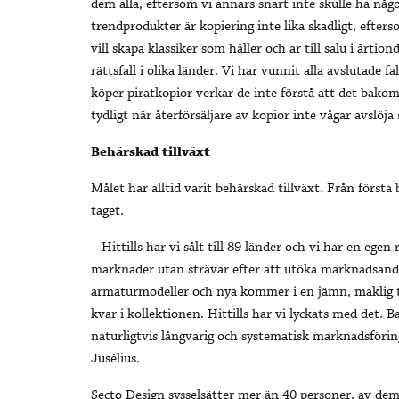
dem alla, eftersom vi annars snart inte skulle ha nå
trendprodukter är kopiering inte lika skadligt, efte
vill skapa klassiker som håller och är till salu i årtio
rättsfall i olika länder. Vi har vunnit alla avslutade
köper piratkopior verkar de inte förstå att det bakom
tydligt när återförsäljare av kopior inte vågar avslöja
Behärskad tillväxt
Målet har alltid varit behärskad tillväxt. Från första 
taget.
– Hittills har vi sålt till 89 länder och vi har en egen
marknader utan strävar efter att utöka marknadsandele
armaturmodeller och nya kommer i en jämn, maklig ta
kvar i kollektionen. Hittills har vi lyckats med det
naturligtvis långvarig och systematisk marknadsförin
Jusélius.
Secto Design sysselsätter mer än 40 personer, av dem 