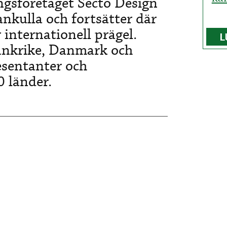
ngsföretaget Secto Design
ankulla och fortsätter där
internationell prägel.
L
rankrike, Danmark och
esentanter och
0 länder.