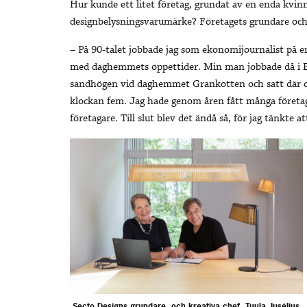
Hur kunde ett litet företag, grundat av en enda kvinna
designbelysningsvarumärke? Företagets grundare och
– På 90-talet jobbade jag som ekonomijournalist på e
med daghemmets öppettider. Min man jobbade då i Eng
sandhögen vid daghemmet Grankotten och satt där
klockan fem. Jag hade genom åren fått många företags
företagare. Till slut blev det ändå så, för jag tänkte 
Secto Designs grundare, och kreativa chef, Tuula Jusélius