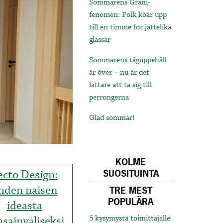
Sommarens Grani-
fenomen: Folk köar upp
till en timme för jättelika
glassar
Sommarens tåguppehåll
är över – nu är det
lättare att ta sig till
perrongerna
Glad sommar!
KOLME
ecto Design:
SUOSITUINTA
hden naisen
TRE MEST
POPULÄRA
ideasta
sainväliseksi
5 kysymystä toimittajalle