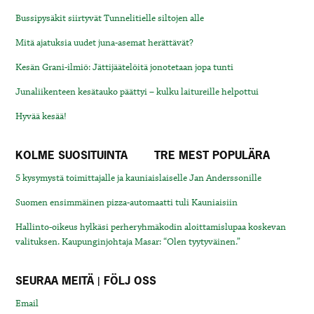
Bussipysäkit siirtyvät Tunnelitielle siltojen alle
Mitä ajatuksia uudet juna-asemat herättävät?
Kesän Grani-ilmiö: Jättijäätelöitä jonotetaan jopa tunti
Junaliikenteen kesätauko päättyi – kulku laitureille helpottui
Hyvää kesää!
KOLME SUOSITUINTA
TRE MEST POPULÄRA
5 kysymystä toimittajalle ja kauniaislaiselle Jan Anderssonille
Suomen ensimmäinen pizza-automaatti tuli Kauniaisiin
Hallinto-oikeus hylkäsi perheryhmäkodin aloittamislupaa koskevan
valituksen. Kaupunginjohtaja Masar: “Olen tyytyväinen.”
SEURAA MEITÄ | FÖLJ OSS
Email