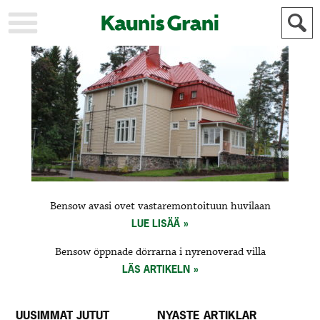
KAUPUNKI
STADEN
AJANKOHTAISTA
AKTUELLT
URHEILU
IDROTT
KULTTUURI
KULTUR
HISTORIA
HISTORIA
YLEINEN
ALLMÄN
FÖR
Bensow avasi ovet vastaremontoituun huvilaan
MAINOSTAJILLE
ANNONSÖRER
LUE LISÄÄ
Bensow öppnade dörrarna i nyrenoverad villa
LÄS ARTIKELN
UUSIMMAT JUTUT
NYASTE ARTIKLAR