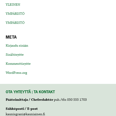
YLEINEN
YMPÄRISTÖ
YMPÄRISTÖ
META
Kirjaudu sisään
Sisältösyöte
Kommenttisyöte
WordPress.org
OTA YHTEYTTÄ | TA KONTAKT
Päätoimittaja / Chefredaktör
puh./tfn 050 555 1703
Sähköposti / E-post
kaunisgrani@kauniainen.fi