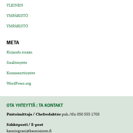
YLEINEN
YMPÄRISTÖ
YMPÄRISTÖ
META
Kirjaudu sisään
Sisältösyöte
Kommenttisyöte
WordPress.org
OTA YHTEYTTÄ | TA KONTAKT
Päätoimittaja / Chefredaktör
puh./tfn 050 555 1703
Sähköposti / E-post
kaunisgrani@kauniainen.fi