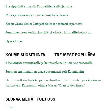
Bussipysäkit siirtyvät Tunnelitielle siltojen alle
Mitä ajatuksia uudet juna-asemat herättävät?
Kesän Grani-ilmiö: Jättijäätelöitä jonotetaan jopa tunti
Junaliikenteen kesätauko päättyi – kulku laitureille helpottui
Hyvää kesää!
KOLME SUOSITUINTA
TRE MEST POPULÄRA
5 kysymystä toimittajalle ja kauniaislaiselle Jan Anderssonille
Suomen ensimmäinen pizza-automaatti tuli Kauniaisiin
Hallinto-oikeus hylkäsi perheryhmäkodin aloittamislupaa koskevan
valituksen. Kaupunginjohtaja Masar: “Olen tyytyväinen.”
SEURAA MEITÄ | FÖLJ OSS
Email