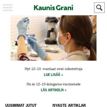
KAUPUNKI
STADEN
AJANKOHTAISTA
AKTUELLT
URHEILU
IDROTT
KULTTUURI
KULTUR
HISTORIA
HISTORIA
YLEINEN
ALLMÄN
FÖR
Nyt 12–15 -vuotiaat ovat rokotettuja
MAINOSTAJILLE
ANNONSÖRER
LUE LISÄÄ
Nu är 12–15-åringarna vaccinerade
LÄS ARTIKELN
UUSIMMAT JUTUT
NYASTE ARTIKLAR