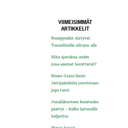
VIIMEISIMMÄT
ARTIKKELIT
Bussipysäkit siirtyvät
Tunnelitielle siltojen alle
Mitä ajatuksia uudet
juna-asemat herättävät?
Kesän Grani-ilmiö:
Jättijäätelöitä jonotetaan
jopa tunti
Junaliikenteen kesätauko
päättyi – kulku laitureille
helpottui
Hyvää kesää!