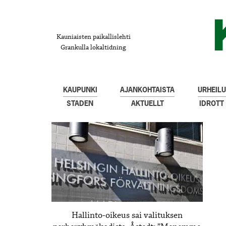
Kauniaisten paikallislehti
Grankulla lokaltidning
KAUPUNKI
AJANKOHTAISTA
URHEILU
STADEN
AKTUELLT
IDROTT
Hallinto-oikeus sai valituksen