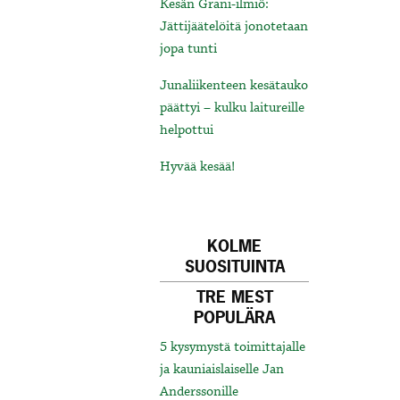
Kesän Grani-ilmiö:
Jättijäätelöitä jonotetaan
jopa tunti
Junaliikenteen kesätauko
päättyi – kulku laitureille
helpottui
Hyvää kesää!
KOLME
SUOSITUINTA
TRE MEST
POPULÄRA
5 kysymystä toimittajalle
ja kauniaislaiselle Jan
Anderssonille