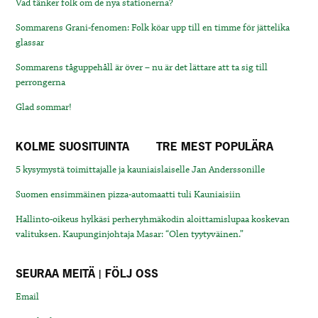
Vad tänker folk om de nya stationerna?
Sommarens Grani-fenomen: Folk köar upp till en timme för jättelika
glassar
Sommarens tåguppehåll är över – nu är det lättare att ta sig till
perrongerna
Glad sommar!
KOLME SUOSITUINTA
TRE MEST POPULÄRA
5 kysymystä toimittajalle ja kauniaislaiselle Jan Anderssonille
Suomen ensimmäinen pizza-automaatti tuli Kauniaisiin
Hallinto-oikeus hylkäsi perheryhmäkodin aloittamislupaa koskevan
valituksen. Kaupunginjohtaja Masar: “Olen tyytyväinen.”
SEURAA MEITÄ | FÖLJ OSS
Email