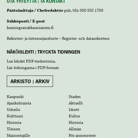
OTA YHTEYTTÄ | TA KONTAKT
Päätoimittaja / Chefredaktör
puh./tfn 050 555 1703
Sähköposti / E-post
kaunisgrani@kauniainen.fi
Rekisteri- ja tietosuojaseloste – Register- och datasekretess
NÄKÖISLEHTI | TRYCKTA TIDNINGEN
Lue lehdet
PDF-tiedostoina
.
Läs tidningarna i
PDF-format
.
ARKISTO | ARKIV
Kaupunki
Staden
Ajankohtaista
Aktuellt
Urheilu
Idrott
Kulttuuri
Kultur
Historia
Historia
Yleinen
Allmän
Mainostajille
För annonsörer