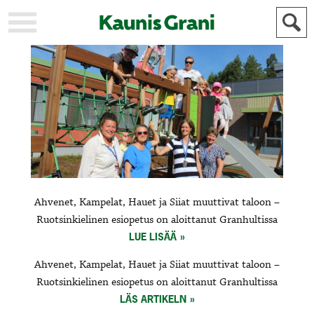
KAUPUNKI
STADEN
AJANKOHTAISTA
AKTUELLT
URHEILU
IDROTT
KULTTUURI
KULTUR
HISTORIA
HISTORIA
YLEINEN
ALLMÄN
FÖR
Ahvenet, Kampelat, Hauet ja Siiat muuttivat taloon –
MAINOSTAJILLE
ANNONSÖRER
Ruotsinkielinen esiopetus on aloittanut Granhultissa
LUE LISÄÄ
Ahvenet, Kampelat, Hauet ja Siiat muuttivat taloon –
Ruotsinkielinen esiopetus on aloittanut Granhultissa
LÄS ARTIKELN