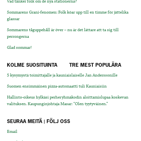
Vad tänker folk om de nya stationerna?
Sommarens Grani-fenomen: Folk köar upp till en timme för jättelika
glassar
Sommarens tåguppehåll är över – nu är det lättare att ta sig till
perrongerna
Glad sommar!
KOLME SUOSITUINTA
TRE MEST POPULÄRA
5 kysymystä toimittajalle ja kauniaislaiselle Jan Anderssonille
Suomen ensimmäinen pizza-automaatti tuli Kauniaisiin
Hallinto-oikeus hylkäsi perheryhmäkodin aloittamislupaa koskevan
valituksen. Kaupunginjohtaja Masar: “Olen tyytyväinen.”
SEURAA MEITÄ | FÖLJ OSS
Email