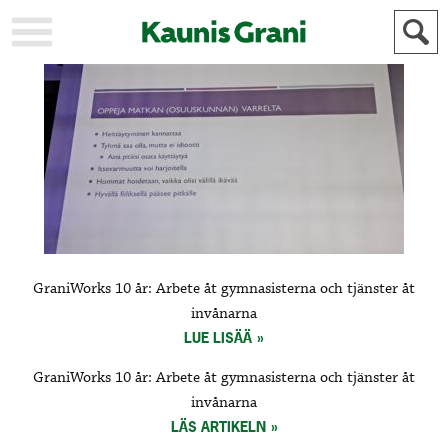
KAUPUNKI
STADEN
AJANKOHTAISTA
AKTUELLT
URHEILU
IDROTT
KULTTUURI
KULTUR
HISTORIA
HISTORIA
YLEINEN
ALLMÄN
FÖR
GraniWorks 10 år: Arbete åt gymnasisterna och tjänster åt
MAINOSTAJILLE
ANNONSÖRER
invånarna
LUE LISÄÄ
GraniWorks 10 år: Arbete åt gymnasisterna och tjänster åt
invånarna
LÄS ARTIKELN