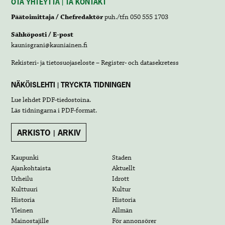
OTA YHTEYTTÄ | TA KONTAKT
Päätoimittaja / Chefredaktör
puh./tfn 050 555 1703
Sähköposti / E-post
kaunisgrani@kauniainen.fi
Rekisteri- ja tietosuojaseloste – Register- och datasekretess
NÄKÖISLEHTI | TRYCKTA TIDNINGEN
Lue lehdet
PDF-tiedostoina
.
Läs tidningarna i
PDF-format
.
ARKISTO | ARKIV
Kaupunki
Staden
Ajankohtaista
Aktuellt
Urheilu
Idrott
Kulttuuri
Kultur
Historia
Historia
Yleinen
Allmän
Mainostajille
För annonsörer