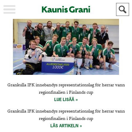
KAUPUNKI
STADEN
AJANKOHTAISTA
AKTUELLT
URHEILU
IDROTT
KULTTUURI
KULTUR
HISTORIA
HISTORIA
YLEINEN
ALLMÄN
FÖR
Grankulla IFK innebandys representationslag för herrar vann
MAINOSTAJILLE
ANNONSÖRER
regionfinalien i Finlands cup
LUE LISÄÄ
Grankulla IFK innebandys representationslag för herrar vann
regionfinalien i Finlands cup
LÄS ARTIKELN