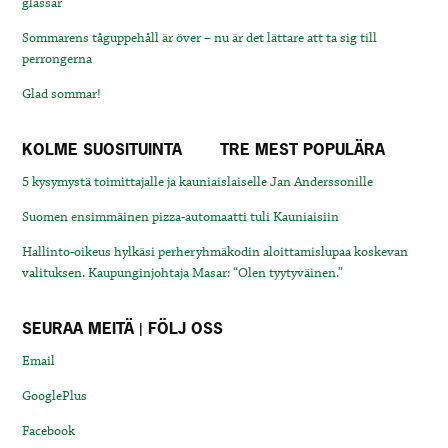
glassar
Sommarens tåguppehåll är över – nu är det lättare att ta sig till
perrongerna
Glad sommar!
KOLME SUOSITUINTA
TRE MEST POPULÄRA
5 kysymystä toimittajalle ja kauniaislaiselle Jan Anderssonille
Suomen ensimmäinen pizza-automaatti tuli Kauniaisiin
Hallinto-oikeus hylkäsi perheryhmäkodin aloittamislupaa koskevan
valituksen. Kaupunginjohtaja Masar: “Olen tyytyväinen.”
SEURAA MEITÄ | FÖLJ OSS
Email
GooglePlus
Facebook