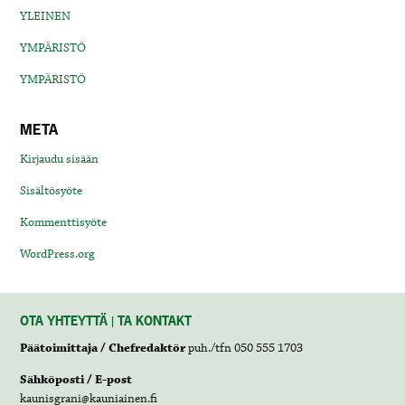
YLEINEN
YMPÄRISTÖ
YMPÄRISTÖ
META
Kirjaudu sisään
Sisältösyöte
Kommenttisyöte
WordPress.org
OTA YHTEYTTÄ | TA KONTAKT
Päätoimittaja / Chefredaktör
puh./tfn 050 555 1703
Sähköposti / E-post
kaunisgrani@kauniainen.fi