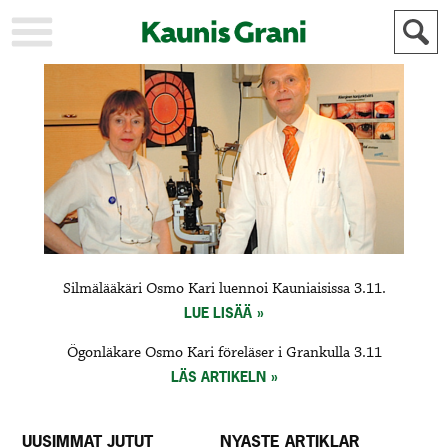
KAUPUNKI
STADEN
AJANKOHTAISTA
AKTUELLT
URHEILU
IDROTT
KULTTUURI
KULTUR
HISTORIA
HISTORIA
YLEINEN
ALLMÄN
FÖR
Silmälääkäri Osmo Kari luennoi Kauniaisissa 3.11.
MAINOSTAJILLE
ANNONSÖRER
LUE LISÄÄ
Ögonläkare Osmo Kari föreläser i Grankulla 3.11
LÄS ARTIKELN
UUSIMMAT JUTUT
NYASTE ARTIKLAR