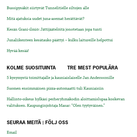
Bussipysäkit siirtyvät Tunnelitielle siltojen alle
Mitä ajatuksia uudet juna-asemat herättävät?
Kesän Grani-ilmiö: Jättijäätelöitä jonotetaan jopa tunti
Junaliikenteen kesätauko päättyi – kulku laitureille helpottui
Hyvää kesää!
KOLME SUOSITUINTA
TRE MEST POPULÄRA
5 kysymystä toimittajalle ja kauniaislaiselle Jan Anderssonille
Suomen ensimmäinen pizza-automaatti tuli Kauniaisiin
Hallinto-oikeus hylkäsi perheryhmäkodin aloittamislupaa koskevan
valituksen. Kaupunginjohtaja Masar: “Olen tyytyväinen.”
SEURAA MEITÄ | FÖLJ OSS
Email