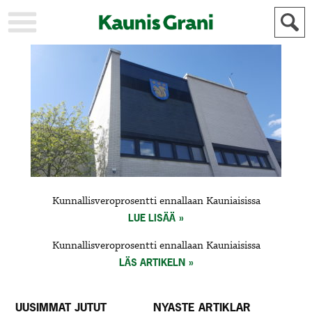
KAUPUNKI
STADEN
AJANKOHTAISTA
AKTUELLT
URHEILU
IDROTT
KULTTUURI
KULTUR
HISTORIA
HISTORIA
YLEINEN
ALLMÄN
FÖR
Kunnallisveroprosentti ennallaan Kauniaisissa
MAINOSTAJILLE
ANNONSÖRER
LUE LISÄÄ
Kunnallisveroprosentti ennallaan Kauniaisissa
LÄS ARTIKELN
UUSIMMAT JUTUT
NYASTE ARTIKLAR