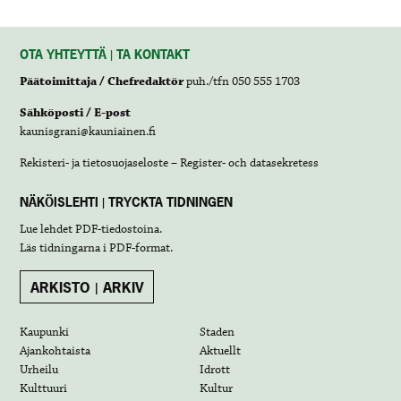
OTA YHTEYTTÄ | TA KONTAKT
Päätoimittaja / Chefredaktör
puh./tfn 050 555 1703
Sähköposti / E-post
kaunisgrani@kauniainen.fi
Rekisteri- ja tietosuojaseloste – Register- och datasekretess
NÄKÖISLEHTI | TRYCKTA TIDNINGEN
Lue lehdet
PDF-tiedostoina
.
Läs tidningarna i
PDF-format
.
ARKISTO | ARKIV
Kaupunki
Staden
Ajankohtaista
Aktuellt
Urheilu
Idrott
Kulttuuri
Kultur