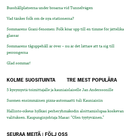
Busshållplatserna under broarna vid Tunnelvägen
Vad tänker folk om de nya stationerna?
Sommarens Grani-fenomen: Folk köar upp till en timme för jättelika
glassar
Sommarens tåguppehåll är över – nu är det lättare att ta sig till
perrongerna
Glad sommar!
KOLME SUOSITUINTA
TRE MEST POPULÄRA
5 kysymystä toimittajalle ja kauniaislaiselle Jan Anderssonille
Suomen ensimmäinen pizza-automaatti tuli Kauniaisiin
Hallinto-oikeus hylkäsi perheryhmäkodin aloittamislupaa koskevan
valituksen. Kaupunginjohtaja Masar: “Olen tyytyväinen.”
SEURAA MEITÄ | FÖLJ OSS