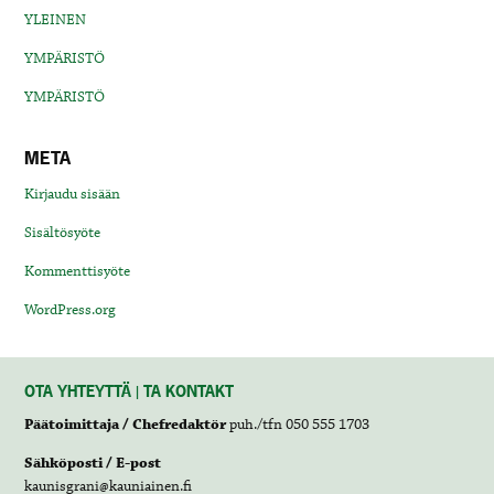
YLEINEN
YMPÄRISTÖ
YMPÄRISTÖ
META
Kirjaudu sisään
Sisältösyöte
Kommenttisyöte
WordPress.org
OTA YHTEYTTÄ | TA KONTAKT
Päätoimittaja / Chefredaktör
puh./tfn 050 555 1703
Sähköposti / E-post
kaunisgrani@kauniainen.fi