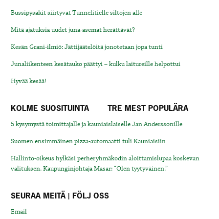
Bussipysäkit siirtyvät Tunnelitielle siltojen alle
Mitä ajatuksia uudet juna-asemat herättävät?
Kesän Grani-ilmiö: Jättijäätelöitä jonotetaan jopa tunti
Junaliikenteen kesätauko päättyi – kulku laitureille helpottui
Hyvää kesää!
KOLME SUOSITUINTA
TRE MEST POPULÄRA
5 kysymystä toimittajalle ja kauniaislaiselle Jan Anderssonille
Suomen ensimmäinen pizza-automaatti tuli Kauniaisiin
Hallinto-oikeus hylkäsi perheryhmäkodin aloittamislupaa koskevan
valituksen. Kaupunginjohtaja Masar: “Olen tyytyväinen.”
SEURAA MEITÄ | FÖLJ OSS
Email