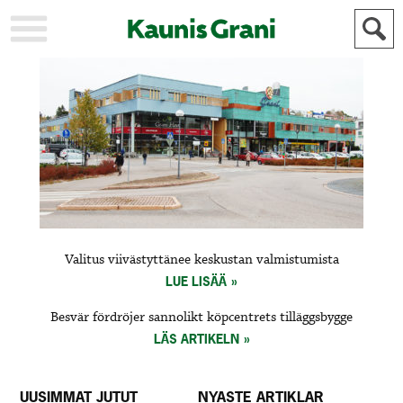
KAUPUNKI
STADEN
AJANKOHTAISTA
AKTUELLT
URHEILU
IDROTT
KULTTUURI
KULTUR
HISTORIA
HISTORIA
YLEINEN
ALLMÄN
FÖR
Valitus viivästyttänee keskustan valmistumista
MAINOSTAJILLE
ANNONSÖRER
LUE LISÄÄ
Besvär fördröjer sannolikt köpcentrets tilläggsbygge
LÄS ARTIKELN
UUSIMMAT JUTUT
NYASTE ARTIKLAR