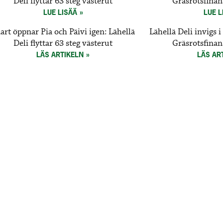
Deli flyttar 63 steg västerut
Gräsrotsfinan
LUE LISÄÄ
LUE L
art öppnar Pia och Päivi igen: Lähellä
Lähellä Deli invigs
Deli flyttar 63 steg västerut
Gräsrotsfinan
LÄS ARTIKELN
LÄS AR