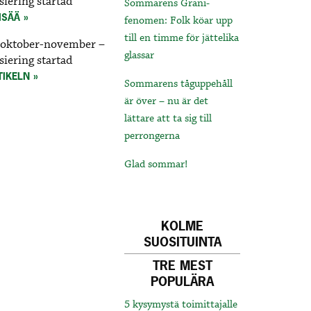
siering startad
Sommarens Grani-
ISÄÄ
fenomen: Folk köar upp
till en timme för jättelika
 i oktober-november –
glassar
siering startad
TIKELN
Sommarens tåguppehåll
är över – nu är det
lättare att ta sig till
perrongerna
Glad sommar!
KOLME
SUOSITUINTA
TRE MEST
POPULÄRA
5 kysymystä toimittajalle