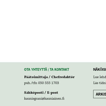
OTA YHTEYTTÄ | TA KONTAKT
NÄKÖISL
Päätoimittaja / Chefredaktör
Lue leh
puh./tfn 050 555 1703
Läs tidn
Sähköposti / E-post
ARKIS
kaunisgrani@kauniainen.fi