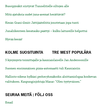
Bussipysäkit siirtyvät Tunnelitielle siltojen alle
Mitä ajatuksia uudet juna-asemat herättävät?
Kesän Grani-ilmiö: Jättijäätelöitä jonotetaan jopa tunti
Junaliikenteen kesätauko päättyi – kulku laitureille helpottui
Hyvää kesää!
KOLME SUOSITUINTA
TRE MEST POPULÄRA
5 kysymystä toimittajalle ja kauniaislaiselle Jan Anderssonille
Suomen ensimmäinen pizza-automaatti tuli Kauniaisiin
Hallinto-oikeus hylkäsi perheryhmäkodin aloittamislupaa koskevan
valituksen. Kaupunginjohtaja Masar: “Olen tyytyväinen.”
SEURAA MEITÄ | FÖLJ OSS
Email