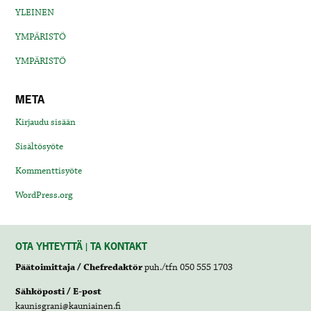
YLEINEN
YMPÄRISTÖ
YMPÄRISTÖ
META
Kirjaudu sisään
Sisältösyöte
Kommenttisyöte
WordPress.org
OTA YHTEYTTÄ | TA KONTAKT
Päätoimittaja / Chefredaktör
puh./tfn 050 555 1703
Sähköposti / E-post
kaunisgrani@kauniainen.fi