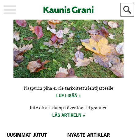
KAUPUNKI
STADEN
AJANKOHTAISTA
AKTUELLT
URHEILU
IDROTT
KULTTUURI
KULTUR
HISTORIA
HISTORIA
YLEINEN
ALLMÄN
FÖR
Naapurin piha ei ole tarkoitettu lehtijätteelle
MAINOSTAJILLE
ANNONSÖRER
LUE LISÄÄ
Inte ok att dumpa över löv till grannen
LÄS ARTIKELN
UUSIMMAT JUTUT
NYASTE ARTIKLAR